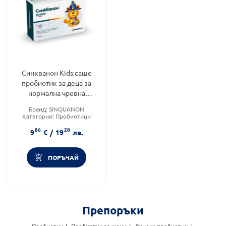
Синкванон Kids саше
пробиотик за деца за
нормална чревна
микрофлора х7
Бранд:
SINQUANON
Категория:
Пробиотици
Приложение:
орално
86
28
9
€
/
19
лв.
ПОРЪЧАЙ
Препоръки
Пробиотик
Пробиотик за жени
Линекс пробиотик