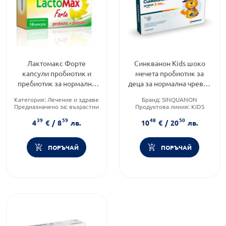
Лактомакс Форте
Синкванон Kids шоко
капсули пробиотик и
мечета пробиотик за
пребиотик за нормална
деца за нормална чревна
чревна микрофлора х14
микрофлора х10
Категория:
Лечение и здраве
Бранд:
SINQUANON
Предназначено за:
възрастни
Продуктова линия:
KIDS
Форма на продукта:
капсули
Форма на продукта:
бонбони
39
59
48
50
4
€
/
8
лв.
10
€
/
20
лв.
ПОРЪЧАЙ
ПОРЪЧАЙ