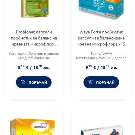
Probionat капсули
Waya Forte пробиотик
пробиотик за баланс на
капсули за балансирана
чревната микрофлора
чревна микрофлора х15
х10
Категория:
Лечение и здраве
Бранд:
WAYA
Предназначено за:
Категория:
Лечение и здраве
възрастни/деца
Форма на продукта:
капсули
58
78
45
48
Приложение:
орално
8
€
/
16
лв.
9
€
/
18
лв.
ПОРЪЧАЙ
ПОРЪЧАЙ