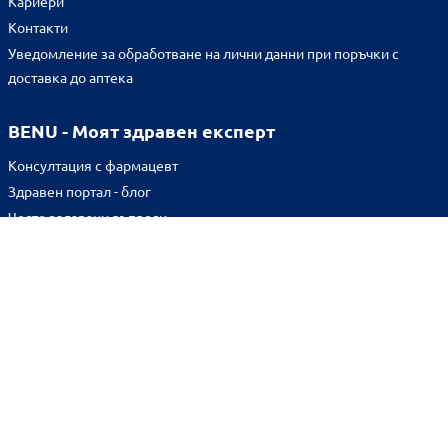
Кариери
Контакти
Уведомление за обработване на лични данни при поръчки с
доставка до аптека
BENU - Моят здравен експерт
Консултация с фармацевт
Здравен портал - блог
Често задавани въпроси
ВРЪЗКИ
Изпълнителна агенция по лекарствата
Български фармацевтичен съюз
Българска асоциация на помощник-фармацевтите
Министерство на здравеопазването
Комисия за защита на потребителите