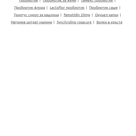
Пробиотик флора
Lactoflor пробиотик
Пробиотик саше
Гринтус сироп за кашлица
Famotidin 20mg
Окуцел капки
Натриев цитрат малина
Synchroline rosacure
Болки в кръста