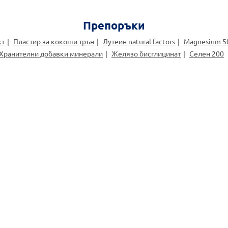
Препоръки
кт
Пластир за кокоши трън
Лутеин natural factors
Magnesium 5
Хранителни добавки минерали
Желязо бисглицинат
Селен 200