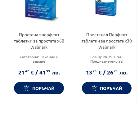
Простенал перфект
Простенал Перфект
таблетки за простата х60
таблетки за простата х30
Walmark
Walmark
Категория:
Лечение и
Бранд:
PROSTENAL
здраве
Предназначено за:
Продуктова линия:
PERFECT
възрастни
Форма на продукта:
Продуктова линия:
PERFECT
21
47
€
/
41
99
лв.
13
70
€
/
26
79
лв.
таблетки
ПОРЪЧАЙ
ПОРЪЧАЙ