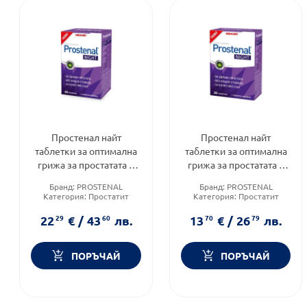
Простенал найт
Простенал найт
таблетки за оптимална
таблетки за оптимална
грижа за простатата и
грижа за простатата и
спокоен сън х60
спокоен сън х30
Бранд:
PROSTENAL
Бранд:
PROSTENAL
Walmark
Walmark
Категория:
Простатит
Категория:
Простатит
Форма на продукта:
Приложение:
орално
таблетки
22
29
€
/
43
60
лв.
13
70
€
/
26
79
лв.
ПОРЪЧАЙ
ПОРЪЧАЙ