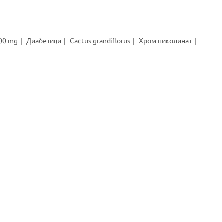
00 mg
Диабетици
Cactus grandiflorus
Хром пиколинат