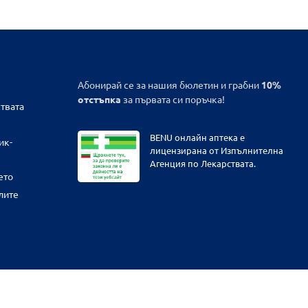
Абонирай се за нашия бюлетин и грабни
10%
отстъпка
за първата си поръчка!
твата
BENU онлайн аптека е
ик-
лицензирана от Изпълнителна
Агенция по Лекарствата.
ето
лите