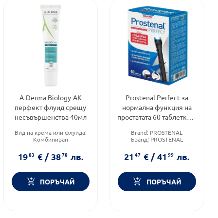
A-Derma Biology-AK
Prostenal Perfect за
перфект флуид срещу
нормална функция на
несъвършенства 40мл
простатата 60 таблетки +
телескопично LED
Вид на крема или флуида:
Brand:
PROSTENAL
фенерче
Комбиниран
Бранд:
PROSTENAL
Тип козметика:
Форма на продукта:
Дермокозметика
таблетки
19
83
€
/
38
78
лв.
21
47
€
/
41
99
лв.
Функционалност:
Антиейдж
ПОРЪЧАЙ
ПОРЪЧАЙ