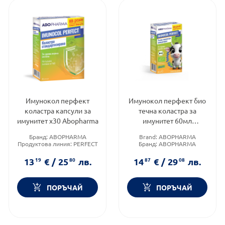
Имунокол перфект
Имунокол перфект био
коластра капсули за
течна коластра за
имунитет х30 Abopharma
имунитет 60мл
Abopharma
Бранд:
ABOPHARMA
Brand:
ABOPHARMA
Продуктова линия:
PERFECT
Бранд:
ABOPHARMA
Форма на продукта:
капсули
Приложение:
орално
13
19
€
/
25
80
лв.
14
87
€
/
29
08
лв.
ПОРЪЧАЙ
ПОРЪЧАЙ