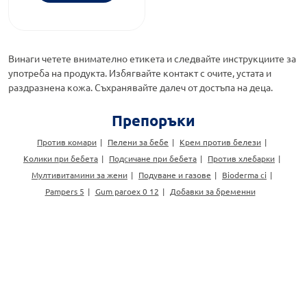
Винаги четете внимателно етикета и следвайте инструкциите за
употреба на продукта. Избягвайте контакт с очите, устата и
раздразнена кожа. Съхранявайте далеч от достъпа на деца.
Препоръки
Против комари
Пелени за бебе
Крем против белези
Колики при бебета
Подсичане при бебета
Против хлебарки
Мултивитамини за жени
Подуване и газове
Bioderma ci
Pampers 5
Gum paroex 0 12
Добавки за бременни