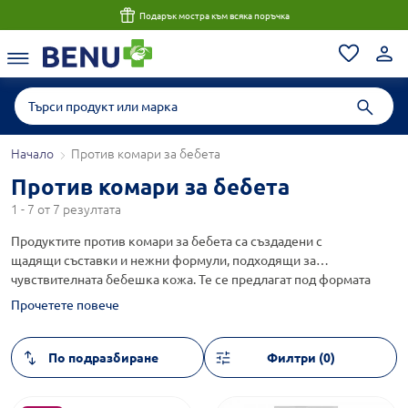
Подарък мостра към всяка поръчка
Начало
Против комари за бебета
Против комари за бебета
1 - 7 от 7 резултата
Продуктите против комари за бебета са създадени с
щадящи съставки и нежни формули, подходящи за
чувствителната бебешка кожа. Те се предлагат под формата
на спрей, лосион, крем или лепенки, които подпомагат
Прочетете повече
отблъскването на насекомите. При избора е важно да се
съобразите с възрастта на детето и указанията на
производителя.
Филтри (0)