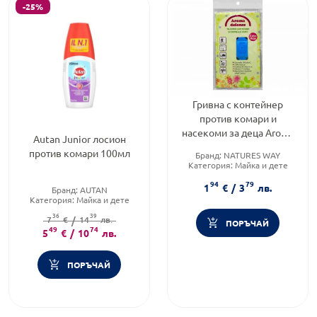
-25%
Гривна с контейнер
против комари и
насекоми за деца Aroma
Autan Junior лосион
Defence
против комари 100мл
Бранд:
NATURES WAY
Категория:
Майка и дете
Форма на продукта:
гривна
94
79
1
€
/
3
лв.
Бранд:
AUTAN
Категория:
Майка и дете
Форма на продукта:
лосион
36
39
7
€
/
14
лв.
ПОРЪЧАЙ
49
74
5
€
/
10
лв.
ПОРЪЧАЙ