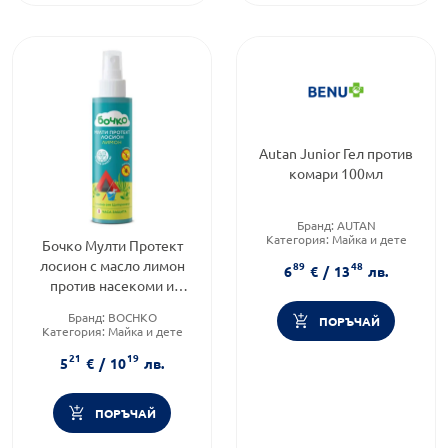
Autan Junior Гел против
комари 100мл
Бранд:
AUTAN
Категория:
Майка и дете
Бочко Мулти Протект
лосион с масло лимон
89
48
6
€
/
13
лв.
против насекоми и
кърлежи 120 мл
Бранд:
BOCHKO
ПОРЪЧАЙ
Категория:
Майка и дете
Форма на продукта:
лосион
21
19
5
€
/
10
лв.
ПОРЪЧАЙ