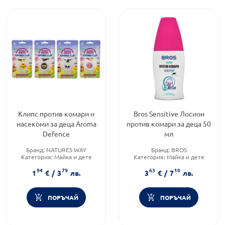
Клипс против комари и
Bros Sensitive Лосион
насекоми за деца Aroma
против комари зa деца 50
Defence
мл
Бранд:
NATURES WAY
Бранд:
BROS
Категория:
Майка и дете
Категория:
Майка и дете
Форма на продукта:
гривна
Форма на продукта:
лосион
94
79
63
10
1
€
/
3
лв.
3
€
/
7
лв.
ПОРЪЧАЙ
ПОРЪЧАЙ