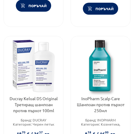
ПОРЪЧАЙ
ПОРЪЧАЙ
Ducray Kelual DS Original
InoPharm Scalp Care
Третиращ шампоан
Шампоан против пърхот
против пърхот 100ml
250мл
Бранд:
DUCRAY
Бранд:
INOPHARM
Категория:
Черен петък
Категория:
Козметика,
Тип козметика:
красота и лична хигиена
70
57
18
00
Дермокозметика
Форма на продукта:
шампоан
18
€
/
36
лв.
8
€
/
16
лв.