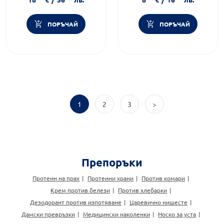
ПОРЪЧАЙ
ПОРЪЧАЙ
1
2
3
>
Препоръки
Протеин на прах
Протеини храни
Против комари
Крем против белези
Против хлебарки
Дезодорант против изпотяване
Царевично нишесте
Дамски превръзки
Медицински наколенки
Носко за уста