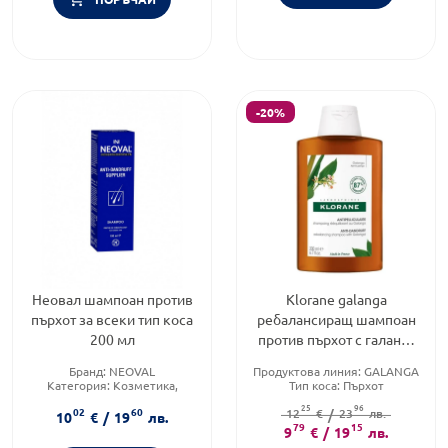
-20%
Неовал шампоан против
Klorane galanga
пърхот за всеки тип коса
ребалансиращ шампоан
200 мл
против пърхот с галанга
200мл
Бранд:
NEOVAL
Продуктова линия:
GALANGA
Категория:
Козметика,
Тип коса:
Пърхот
красота и лична хигиена
Форма на продукта:
шампоан
25
96
02
60
Форма на продукта:
шампоан
12
€
/
23
лв.
10
€
/
19
лв.
79
15
9
€
/
19
лв.