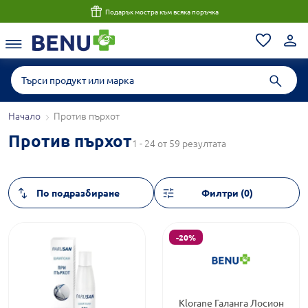
Подарък мостра към всяка поръчка
Начало
Против пърхот
Против пърхот
1 - 24 от 59 резултата
Филтри (0)
-20%
Klorane Галанга Лосион