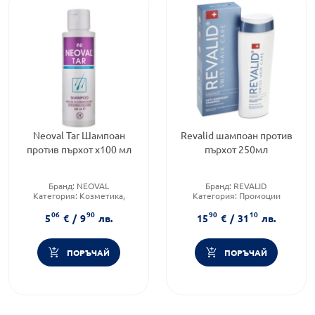
Neoval Tar Шампоан
Revalid шампоан против
против пърхот х100 мл
пърхот 250мл
Бранд:
NEOVAL
Бранд:
REVALID
Категория:
Козметика,
Категория:
Промоции
красота и лична хигиена
Тип коса:
Пърхот
06
90
90
10
Тип коса:
Пърхот
5
€
/
9
лв.
15
€
/
31
лв.
ПОРЪЧАЙ
ПОРЪЧАЙ