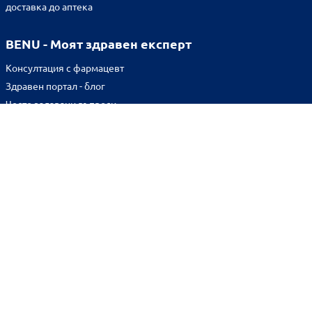
доставка до аптека
BENU - Моят здравен експерт
Консултация с фармацевт
Здравен портал - блог
Често задавани въпроси
ВРЪЗКИ
Изпълнителна агенция по лекарствата
Български фармацевтичен съюз
Българска асоциация на помощник-фармацевтите
Министерство на здравеопазването
Комисия за защита на потребителите
Абонирай се за нашия бюлетин и грабни
10% отстъпка
за
първата си поръчка!