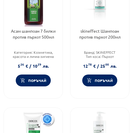
Асам шампоан 7 билки
skineffect Шампоан
против пърхот 500мл
против пърхот 200мл
Категория:
Козметика,
Бранд:
SKINEFFECT
красота и лична хигиена
Тип коса:
Пърхот
Тип козметика:
Масова
Форма на продукта:
шампоан
26
29
78
00
козметика
5
€
/
10
лв.
12
€
/
25
лв.
Тип коса:
Шампоан против
пърхот
ПОРЪЧАЙ
ПОРЪЧАЙ