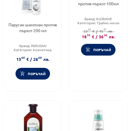
против пърхот 100мл
Бранд:
KLORANE
Категория:
Трайно ниски
Парусан шампоан против
цени
25
47
пърхот 200 мл
Форма на продукта:
23
€
/
45
лв.
лосион
59
36
18
€
/
36
лв.
Бранд:
PARUSAN
ПОРЪЧАЙ
Категория:
Козметика,
красота и лична хигиена
60
60
Форма на продукта:
шампоан
13
€
/
26
лв.
ПОРЪЧАЙ