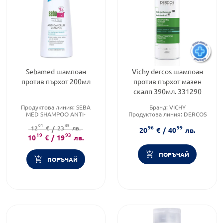
Sebamed шампоан
Vichy dercos шампоан
против пърхот 200мл
против пърхот мазен
скалп 390мл. 331290
Продуктова линия:
SEBA
Бранд:
VICHY
MED SHAMPOO ANTI-
Продуктова линия:
DERCOS
DANDRUFF
Тип коса:
Пърхот
01
49
96
99
12
Тип козметика:
€
/
23
лв.
20
€
/
40
лв.
Дермокозметика
19
93
10
€
/
19
лв.
Тип коса:
Пърхот
ПОРЪЧАЙ
ПОРЪЧАЙ