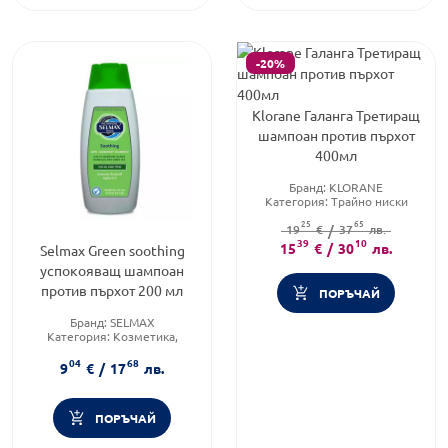
-20%
Klorane Галанга Третиращ
шампоан против пърхот
400мл
Бранд:
KLORANE
Категория:
Трайно ниски
цени
25
65
Форма на продукта:
19
€
/
37
лв.
шампоан
39
10
15
€
/
30
лв.
Selmax Green soothing
успокояващ шампоан
против пърхот 200 мл
ПОРЪЧАЙ
Бранд:
SELMAX
Категория:
Козметика,
красота и лична хигиена
04
68
Тип коса:
Пърхот
9
€
/
17
лв.
ПОРЪЧАЙ