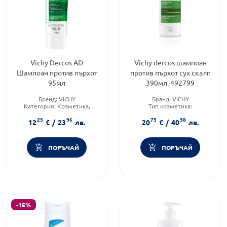
Vichy Dercos AD
Vichy dercos шампоан
Шампоан против пърхот
против пърхот сух скалп
95мл
390мл. 492799
Бранд:
VICHY
Бранд:
VICHY
Категория:
Козметика,
Тип козметика:
красота и лична хигиена
Дермокозметика
25
96
75
58
Продуктова линия:
DERCOS
Тип коса:
Пърхот
12
€
/
23
лв.
20
€
/
40
лв.
ПОРЪЧАЙ
ПОРЪЧАЙ
-15%