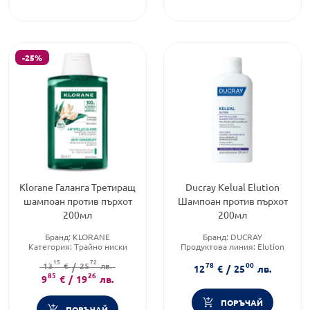
-25%
Klorane Галанга Третиращ
Ducray Kelual Elution
шампоан против пърхот
Шампоан против пърхот
200мл
200мл
Бранд:
KLORANE
Бранд:
DUCRAY
Категория:
Трайно ниски
Продуктова линия:
Elution
цени
Форма на продукта:
шампоан
15
72
78
00
Форма на продукта:
13
€
/
25
лв.
шампоан
12
€
/
25
лв.
85
26
9
€
/
19
лв.
ПОРЪЧАЙ
ПОРЪЧАЙ