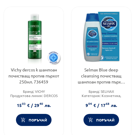
Vichy dercos k шампоан
Selmax Blue deep
почистващ против пърхот
cleansing почистващ
250мл. 736459
шампоан против пърхот
200 мл
Бранд:
VICHY
Бранд:
SELMAX
Продуктова линия:
DERCOS
Категория:
Козметика,
Форма на продукта:
шампоан
красота и лична хигиена
03
40
04
68
Тип козметика:
Масова
15
€
/
29
лв.
9
€
/
17
лв.
козметика
ПОРЪЧАЙ
ПОРЪЧАЙ