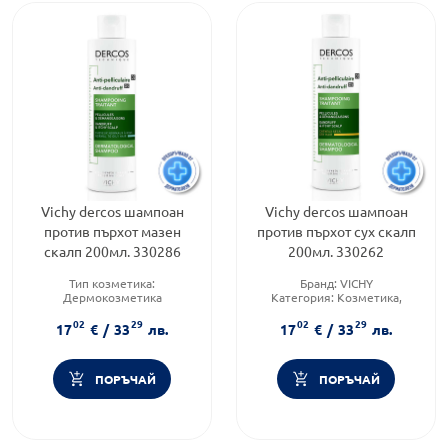
Vichy dercos шампоан
Vichy dercos шампоан
против пърхот мазен
против пърхот сух скалп
скалп 200мл. 330286
200мл. 330262
Тип козметика:
Бранд:
VICHY
Дермокозметика
Категория:
Козметика,
Тип коса:
Мазна коса
красота и лична хигиена
02
29
02
29
Форма на продукта:
шампоан
Форма на продукта:
шампоан
17
€
/
33
лв.
17
€
/
33
лв.
ПОРЪЧАЙ
ПОРЪЧАЙ