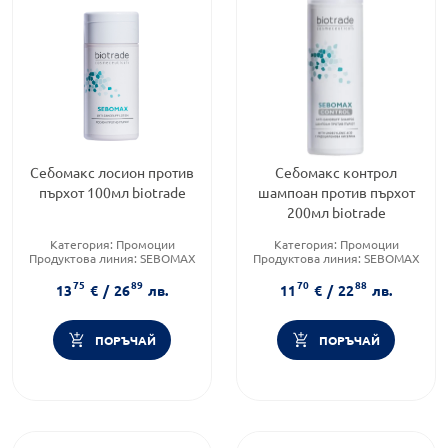
Себомакс лосион против
Себомакс контрол
пърхот 100мл biotrade
шампоан против пърхот
200мл biotrade
Категория:
Промоции
Категория:
Промоции
Продуктова линия:
SEBOMAX
Продуктова линия:
SEBOMAX
Тип козметика:
Форма на продукта:
шампоан
75
89
70
88
Дермокозметика
13
€
/
26
лв.
11
€
/
22
лв.
ПОРЪЧАЙ
ПОРЪЧАЙ