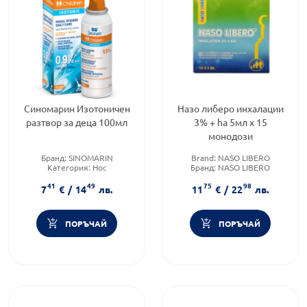
Синомарин Изотоничен
Назо либеро инхалации
разтвор за деца 100мл
3% + ha 5мл x 15
монодози
Бранд:
SINOMARIN
Brand:
NASO LIBERO
Категория:
Нос
Бранд:
NASO LIBERO
Форма на продукта:
спрей
Категория:
Аспиратори и
41
49
75
98
разтвори за инхалация за
7
€
/
14
лв.
11
€
/
22
лв.
бебета и деца
ПОРЪЧАЙ
ПОРЪЧАЙ