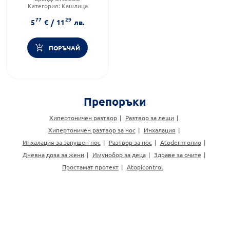
Категория:
Кашлица
Форма на продукта:
капки
77
29
5
€
/
11
лв.
ПОРЪЧАЙ
Препоръки
Хипертоничен разтвор
Разтвор за лещи
Хипертоничен разтвор за нос
Инхалация
Инхалация за запушен нос
Разтвор за нос
Atoderm олио
Дневна доза за жени
Имунобор за деца
Здраве за очите
Простамат протект
Atopicontrol