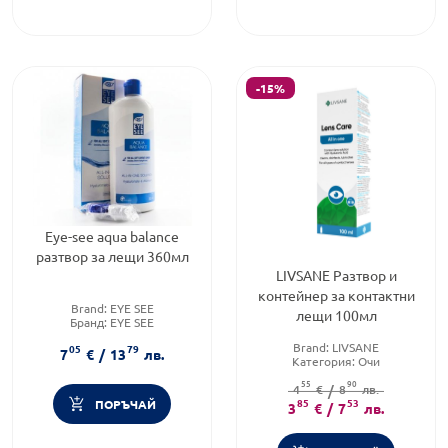
-15%
Eye-see aqua balance
разтвор за лещи 360мл
LIVSANE Разтвор и
контейнер за контактни
Brand:
EYE SEE
лещи 100мл
Бранд:
EYE SEE
Предназначено за:
възрастни
Brand:
LIVSANE
05
79
7
€
/
13
лв.
Категория:
Очи
Форма на продукта:
разтвор
55
90
4
€
/
8
лв.
85
53
ПОРЪЧАЙ
3
€
/
7
лв.