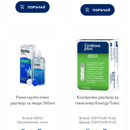
ПОРЪЧАЙ
ПОРЪЧАЙ
Реню мулти плюс
Контролен разтвор за
разтвор за лещи 360мл
глюкомер Контур Плюс
Brand:
RENU
Brand:
CONTOUR PLUS
Приложение:
очно
Бранд:
CONTOUR PLUS
Форма на продукта:
разтвор
Категория:
Измерване на
24
90
12
00