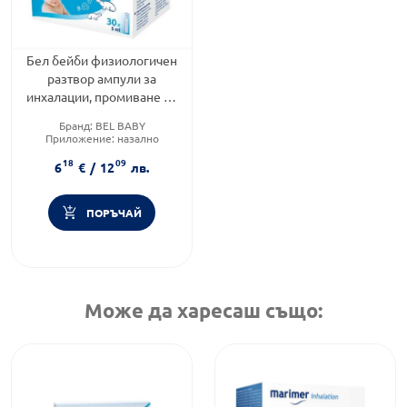
Бел бейби физиологичен
разтвор ампули за
инхалации, промиване на
очи, нос и рани 5млх30
Бранд:
BEL BABY
Приложение:
назално
Форма на продукта:
ампули
18
09
6
€
/
12
лв.
ПОРЪЧАЙ
Може да харесаш също: