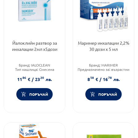
Йалоклийн разтвор за
Маример инхалации 2,2%
инхалации 2мл х5дози
30 дози х 5 мл
Бранд:
IALOCLEAN
Бранд:
MARIMER
Тип кашлица:
Смесена
Предназначено за:
възрастни
кашлица
и деца
86
20
58
78
Форма на продукта:
ампули
Приложение:
назално
11
€
/
23
лв.
8
€
/
16
лв.
ПОРЪЧАЙ
ПОРЪЧАЙ