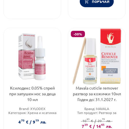
ПОРЪЧАЙ
-30%
Ксилодекс 0.05% спрей
Mavala cuticle remover
при запушен нос за деца
разтвор за кожички 10мл
10 мл
Годен до: 31.1.2027 г.
Brand:
XYLODEX
Бранд:
MAVALA
Категория:
Хрема и нсатинка
Тип продукт:
Разтвор за
при деца
кожички
63
79
70
19
Форма на продукта:
спрей
10
Brand:
€
/
MAVALA
20
лв.
4
€
/
9
лв.
39
45
7
€
/
14
лв.