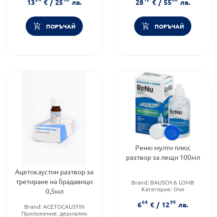
кръвна захар
13
€
/
25
лв.
28
€
/
55
лв.
ПОРЪЧАЙ
ПОРЪЧАЙ
Реню мулти плюс
разтвор за лещи 100мл
Ацетокаустин разтвор за
третиране на брадавици
Brand:
BAUSCH & LOMB
Категория:
Очи
0,5мл
Форма на продукта:
разтвор
64
99
6
€
/
12
лв.
Brand:
ACETOCAUSTIN
Приложение:
дермално