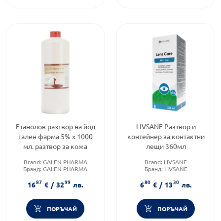
Етанолов разтвор на йод
LIVSANE Разтвор и
гален фарма 5% х 1000
контейнер за контактни
мл. разтвор за кожа
лещи 360мл
Brand:
GALEN PHARMA
Brand:
LIVSANE
Бранд:
GALEN PHARMA
Бранд:
LIVSANE
Форма на продукта:
разтвор
Форма на продукта:
разтвор
87
99
80
30
16
€
/
32
лв.
6
€
/
13
лв.
ПОРЪЧАЙ
ПОРЪЧАЙ