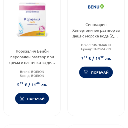
Синомарин
Хипертоничен разтвор за
деца с морска вода (2,3%
NaCl) 100мл
Brand:
SINOMARIN
Бранд:
SINOMARIN
Коризалия Бейби
Форма на продукта:
спрей
перорален разтвор при
41
49
7
€
/
14
лв.
хрема и настинка за деца
и кърмачета 1мл х10
Brand:
BOIRON
ПОРЪЧАЙ
дози Boiron
Бранд:
BOIRON
Категория:
Комплексна
93
60
хомеопатия
5
€
/
11
лв.
ПОРЪЧАЙ