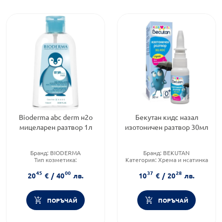
Bioderma abc derm н2о
Бекутан кидс назал
мицеларен разтвор 1л
изотоничен разтвор 30мл
Бранд:
BIODERMA
Бранд:
BEKUTAN
Тип козметика:
Категория:
Хрема и нсатинка
Дермокозметика
при деца
45
00
37
28
Форма на продукта:
Приложение:
сублингвално
20
€
/
40
лв.
10
€
/
20
лв.
мицеларен разтвор
ПОРЪЧАЙ
ПОРЪЧАЙ