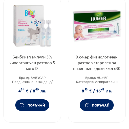
Бейбикап ампули 3%
Хюмер физиологичен
хипертоничен разтвор 5
разтвор стерилен за
мл х18
почистванe дози 5мл х30
Бранд:
BABYCAP
Бранд:
HUMER
Предназначено за:
деца/
Категория:
Аспиратори и
бебета
разтвори за инхалация за
34
49
53
68
Приложение:
назално
бебета и деца
4
€
/
8
лв.
8
€
/
16
лв.
Форма на продукта:
спрей
ПОРЪЧАЙ
ПОРЪЧАЙ