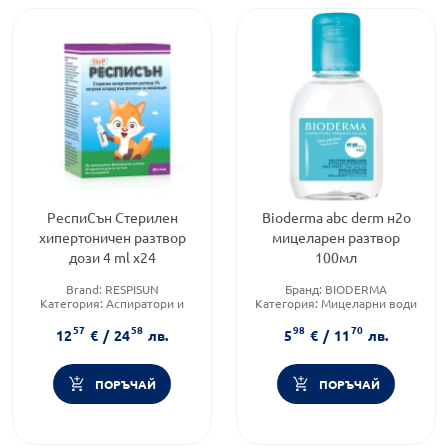
РеспиСън Стерилен
Bioderma abc derm н2о
хипертоничен разтвор
мицеларен разтвор
дози 4 ml x24
100мл
Brand:
RESPISUN
Бранд:
BIODERMA
Категория:
Аспиратори и
Категория:
Мицеларни води
разтвори за инхалация за
Форма на продукта:
57
58
98
70
бебета и деца
мицеларен разтвор
12
€
/
24
лв.
5
€
/
11
лв.
Форма на продукта:
флакони
ПОРЪЧАЙ
ПОРЪЧАЙ