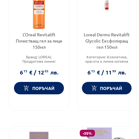
L'Oreal Revitalift
Loreal Dermo Revitalift
Почистващ гел за лице
Glycolic Ексфолиращ
150мл
гел 150мл
Бранд:
LOREAL
Категория:
Козметика,
Продуктова линия:
красота и лична хигиена
REVITALIFT
Тип козметика:
Масова
Форма на продукта:
гел
козметика
6
15
€
/
12
03
лв.
6
13
€
/
11
99
лв.
Форма на продукта:
гел
ПОРЪЧАЙ
ПОРЪЧАЙ
-30%