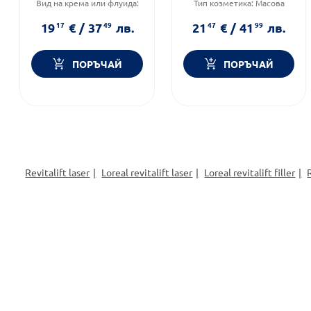
Вид на крема или флуида:
Тип козметика:
Масова
Дневен
козметика
Тип козметика:
Масова
Форма на продукта:
серум
19
17
€
/
37
49
лв.
21
47
€
/
41
99
лв.
козметика
ПОРЪЧАЙ
ПОРЪЧАЙ
Revitalift laser
Loreal revitalift laser
Loreal revitalift filler
R