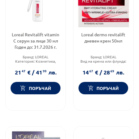
Loreal Revitalift vitamin
Loreal dermo revitalift
C серум за лице 30 мл
дневен крем 50мл
Годен до: 31.7.2026 г.
Бранд:
LOREAL
Бранд:
LOREAL
Категория:
Козметика,
Вид на крема или флуида:
красота и лична хигиена
Дневен
Тип козметика:
Масова
Форма на продукта:
крем
21
47
€
/
41
99
лв.
14
67
€
/
28
69
лв.
козметика
ПОРЪЧАЙ
ПОРЪЧАЙ