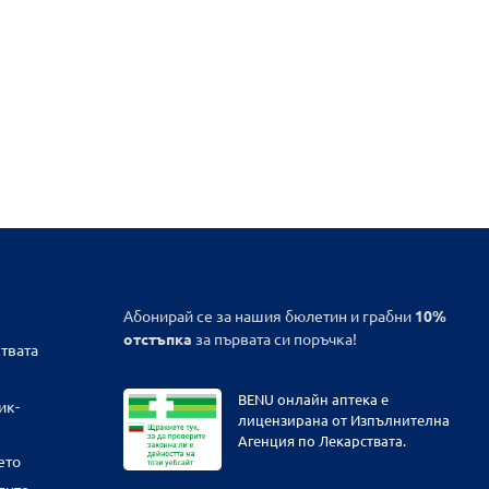
Абонирай се за нашия бюлетин и грабни
10%
отстъпка
за първата си поръчка!
твата
BENU онлайн аптека е
ик-
лицензирана от Изпълнителна
Агенция по Лекарствата.
ето