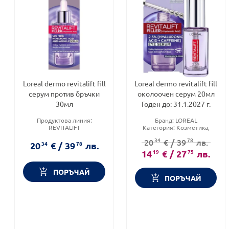
Loreal dermo revitalift fill
Loreal dermo revitalift fill
серум против бръчки
околоочен серум 20мл
30мл
Годен до: 31.1.2027 г.
Продуктова линия:
Бранд:
LOREAL
REVITALIFT
Категория:
Козметика,
Тип козметика:
Масова
красота и лична хигиена
34
78
20
€
/
39
лв.
козметика
Продуктова линия:
20
34
€
/
39
78
лв.
Форма на продукта:
серум
REVITALIFT
14
19
€
/
27
75
лв.
ПОРЪЧАЙ
ПОРЪЧАЙ