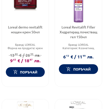
Loreal dermo revitalift
Loreal Revitalift Filler
нощен крем 50мл
Хидратиращ почистващ
гел 150мл
Бранд:
LOREAL
Бранд:
LOREAL
Форма на продукта:
крем
Категория:
Козметика,
Функционалност:
Антиейдж
красота и лична хигиена
80
99
13
€
/
26
лв.
Форма на продукта:
гел
6
13
€
/
11
99
лв.
9
65
€
/
18
87
лв.
ПОРЪЧАЙ
ПОРЪЧАЙ