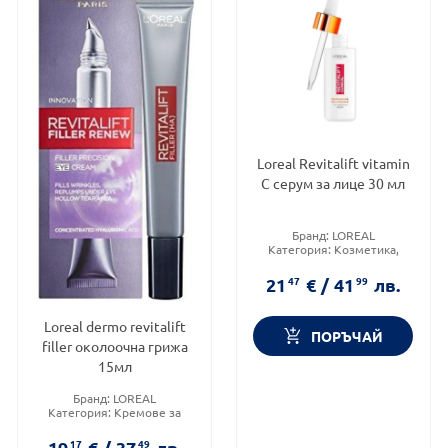
Loreal Revitalift vitamin
C серум за лице 30 мл
Бранд:
LOREAL
Категория:
Козметика,
красота и лична хигиена
Тип козметика:
Масова
21
47
€
/
41
99
лв.
козметика
Loreal dermo revitalift
ПОРЪЧАЙ
filler околоочна грижа
15мл
Бранд:
LOREAL
Категория:
Кремове за
околоочната зона
Тип козметика:
Масова
19
17
€
/
37
49
лв.