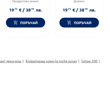
Продуктова линия:
Дневен
REVITALIFT
Форма на продукта:
крем
Функционалност:
Антиейдж
Функционалност:
Антиейдж
19
73
€
/
38
59
лв.
19
73
€
/
38
59
лв.
ПОРЪЧАЙ
ПОРЪЧАЙ
ант лека нощ
Хидратиращ крем la roche posay
Solgar 200