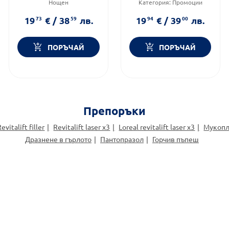
Нощен
Категория:
Промоции
Тип козметика:
Масова
Продуктова линия:
козметика
REVITALIFT
19
73
€
/
38
59
лв.
19
94
€
/
39
00
лв.
Форма на продукта:
крем
ПОРЪЧАЙ
ПОРЪЧАЙ
Препоръки
evitalift filler
Revitalift laser x3
Loreal revitalift laser x3
Мукопл
Дразнене в гърлото
Пантопразол
Горчив пъпеш