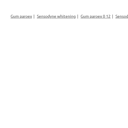
Gum paroex
Sensodyne whitening
Gum paroex 0 12
Sensod