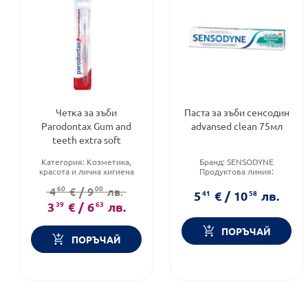
Четка за зъби
Паста за зъби сенсодин
Parodontax Gum and
advansed clean 75мл
teeth extra soft
Категория:
Козметика,
Бранд:
SENSODYNE
красота и лична хигиена
Продуктова линия:
Продуктова линия:
GUM
Advanced Clean
60
00
4
€
/
9
лв.
AND TEETH
Форма на продукта:
паста за
5
41
€
/
10
58
лв.
Форма на продукта:
четка
зъби
3
39
€
/
6
63
лв.
ПОРЪЧАЙ
ПОРЪЧАЙ