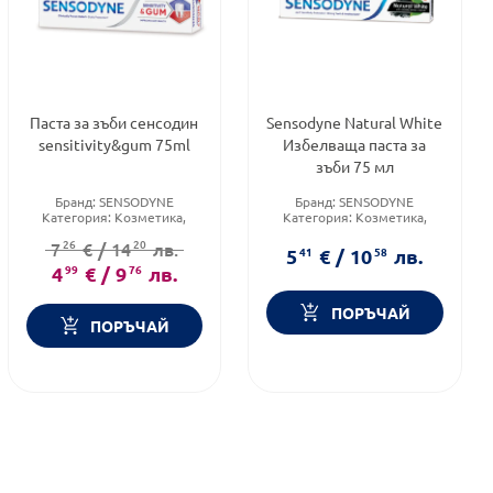
Паста за зъби сенсодин
Sensodyne Natural White
sensitivity&gum 75ml
Избелваща паста за
зъби 75 мл
Бранд:
SENSODYNE
Бранд:
SENSODYNE
Категория:
Козметика,
Категория:
Козметика,
красота и лична хигиена
красота и лична хигиена
26
20
7
€
/
14
лв.
Форма на продукта:
паста
Форма на продукта:
паста
5
41
€
/
10
58
лв.
4
99
€
/
9
76
лв.
ПОРЪЧАЙ
ПОРЪЧАЙ