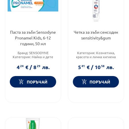
Паста за зъби Sensodyne
Четка за зъби сенсодин
Pronamel Kids, 6-12
sensitivity&gum
години, 50 мл
Бранд:
SENSODYNE
Категория:
Козметика,
Категория:
Майка и дете
красота и лична хигиена
Форма на продукта:
паста
Продуктова линия:
Sensitivity and Gum
4
24
€
/
8
29
лв.
5
41
€
/
10
58
лв.
Форма на продукта:
четка за
зъби
ПОРЪЧАЙ
ПОРЪЧАЙ