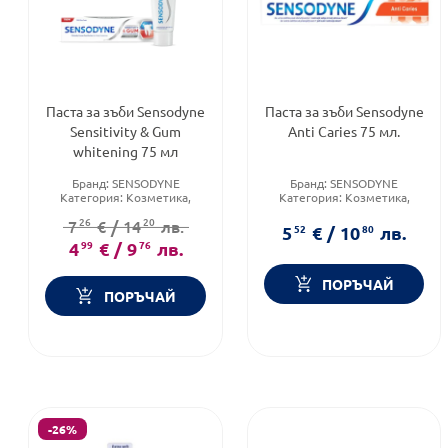
Паста за зъби Sensodyne
Паста за зъби Sensodyne
Sensitivity & Gum
Anti Caries 75 мл.
whitening 75 мл
Бранд:
SENSODYNE
Бранд:
SENSODYNE
Категория:
Козметика,
Категория:
Козметика,
красота и лична хигиена
красота и лична хигиена
26
20
7
€
/
14
лв.
Форма на продукта:
паста
Форма на продукта:
паста
5
52
€
/
10
80
лв.
4
99
€
/
9
76
лв.
ПОРЪЧАЙ
ПОРЪЧАЙ
-26%