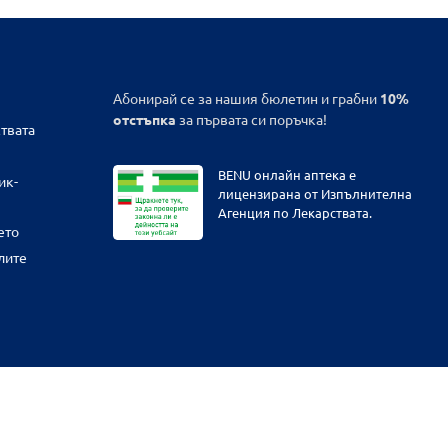
Абонирай се за нашия бюлетин и грабни
10%
отстъпка
за първата си поръчка!
твата
BENU онлайн аптека е
ик-
лицензирана от Изпълнителна
Агенция по Лекарствата.
ето
лите