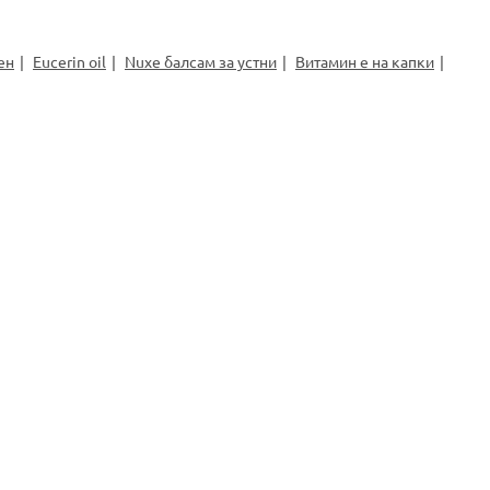
ен
Eucerin oil
Nuxe балсам за устни
Витамин е на капки