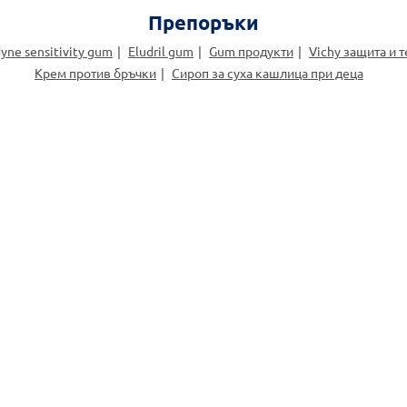
Препоръки
yne sensitivity gum
Eludril gum
Gum продукти
Vichy защита и т
Крем против бръчки
Сироп за суха кашлица при деца