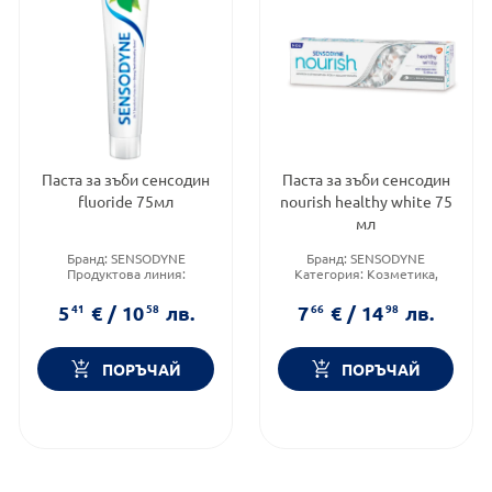
Паста за зъби сенсодин
Паста за зъби сенсодин
fluoride 75мл
nourish healthy white 75
мл
Бранд:
SENSODYNE
Бранд:
SENSODYNE
Продуктова линия:
Категория:
Козметика,
FLUORIDE
красота и лична хигиена
Форма на продукта:
паста
Форма на продукта:
паста
5
41
€
/
10
58
лв.
7
66
€
/
14
98
лв.
ПОРЪЧАЙ
ПОРЪЧАЙ