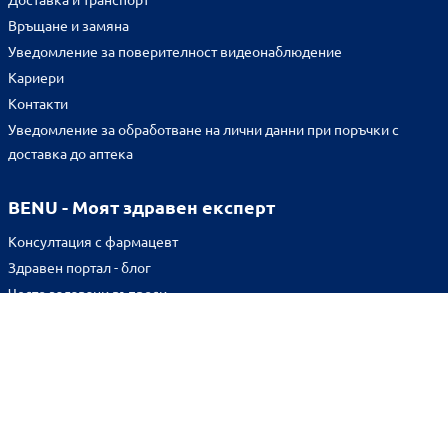
Връщане и замяна
Уведомление за поверителност видеонаблюдение
Кариери
Контакти
Уведомление за обработване на лични данни при поръчки с
доставка до аптека
BENU - Моят здравен експерт
Консултация с фармацевт
Здравен портал - блог
Често задавани въпроси
ВРЪЗКИ
Изпълнителна агенция по лекарствата
Български фармацевтичен съюз
Българска асоциация на помощник-фармацевтите