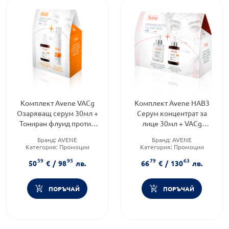
Комплект Avene VACg
Комплект Avene HAB3
Озаряващ серум 30мл +
Серум концентрат за
Тониран флуид против
лице 30мл + VACg
пигментации SPF50+
Озаряващ коригиращ
Бранд:
AVENE
Бранд:
AVENE
40мл
серум 30мл
Категория:
Промоции
Категория:
Промоции
Форма на продукта:
Форма на продукта:
59
95
79
63
комплект
комплект
50
€
/
98
лв.
66
€
/
130
лв.
ПОРЪЧАЙ
ПОРЪЧАЙ