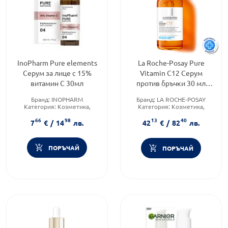
InoPharm Pure elements
La Roche-Posay Pure
Серум за лице с 15%
Vitamin C12 Серум
витамин C 30мл
против бръчки 30 мл
909235
Бранд:
INOPHARM
Бранд:
LA ROCHE-POSAY
Категория:
Козметика,
Категория:
Козметика,
красота и лична хигиена
красота и лична хигиена
66
98
13
40
Форма на продукта:
серум
Форма на продукта:
серум
7
€
/
14
лв.
42
€
/
82
лв.
ПОРЪЧАЙ
ПОРЪЧАЙ