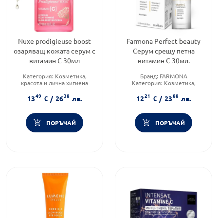
Nuxe prodigieuse boost
Farmona Perfect beauty
озаряващ кожата серум с
Серум срещу петна
витамин C 30мл
витамин C 30мл.
Категория:
Козметика,
Бранд:
FARMONA
красота и лична хигиена
Категория:
Козметика,
Продуктова линия:
красота и лична хигиена
49
38
21
88
PRODIGIEUSE BOOST
Тип козметика:
Масова
13
€
/
26
лв.
12
€
/
23
лв.
Форма на продукта:
маска
козметика
ПОРЪЧАЙ
ПОРЪЧАЙ