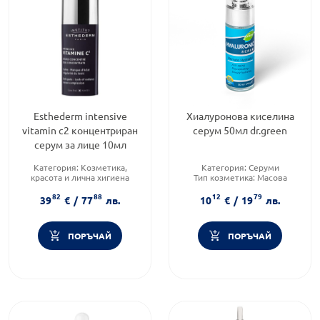
Esthederm intensive
Хиалуронова киселина
vitamin c2 концентриран
серум 50мл dr.green
серум за лице 10мл
Категория:
Козметика,
Категория:
Серуми
красота и лична хигиена
Тип козметика:
Масова
Продуктова линия:
козметика
82
88
12
79
INTENSIVE
Форма на продукта:
серум
39
€
/
77
лв.
10
€
/
19
лв.
Форма на продукта:
серум
ПОРЪЧАЙ
ПОРЪЧАЙ