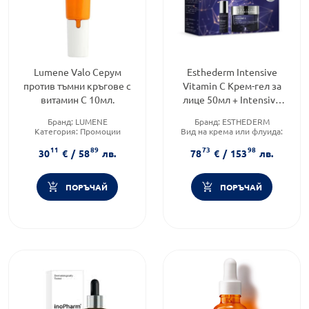
Lumene Valo Серум
Esthederm Intensive
против тъмни кръгове с
Vitamin C Крем-гел за
витамин C 10мл.
лице 50мл + Intensive
Серум с две форми на
Бранд:
LUMENE
Бранд:
ESTHEDERM
вит. С 10мл
Категория:
Промоции
Вид на крема или флуида:
Тип козметика:
Масова
Комбиниран
11
89
73
98
козметика
Форма на продукта:
30
€
/
58
лв.
78
€
/
153
лв.
комплект
ПОРЪЧАЙ
ПОРЪЧАЙ