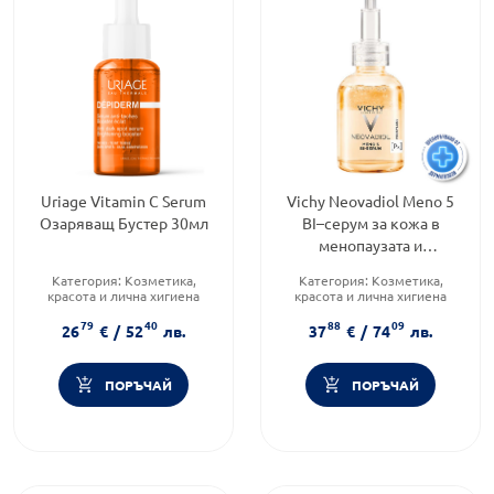
Uriage Vitamin C Serum
Vichy Neovadiol Meno 5
Озаряващ Бустер 30мл
BI–серум за кожа в
менопаузата и
постменопаузата 30мл
Категория:
Козметика,
Категория:
Козметика,
773980
красота и лична хигиена
красота и лична хигиена
Тип козметика:
Продуктова линия:
79
40
88
09
Дермокозметика
NEOVADIOL
26
€
/
52
лв.
37
€
/
74
лв.
Форма на продукта:
серум
Тип козметика:
Дермокозметика
ПОРЪЧАЙ
ПОРЪЧАЙ