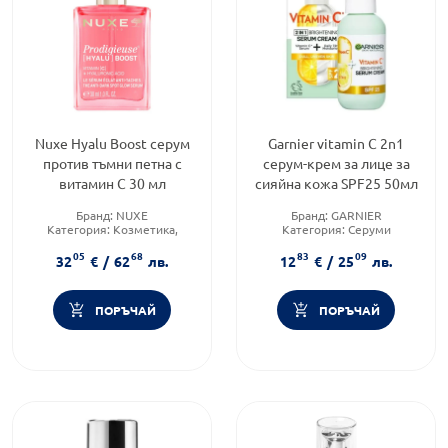
Nuxe Hyalu Boost серум
Garnier vitamin C 2n1
против тъмни петна с
серум-крем за лице за
витамин C 30 мл
сияйна кожа SPF25 50мл
Бранд:
NUXE
Бранд:
GARNIER
Категория:
Козметика,
Категория:
Серуми
красота и лична хигиена
Тип козметика:
Масова
05
68
83
09
Продуктова линия:
HYALU
козметика
32
€
/
62
лв.
12
€
/
25
лв.
ПОРЪЧАЙ
ПОРЪЧАЙ