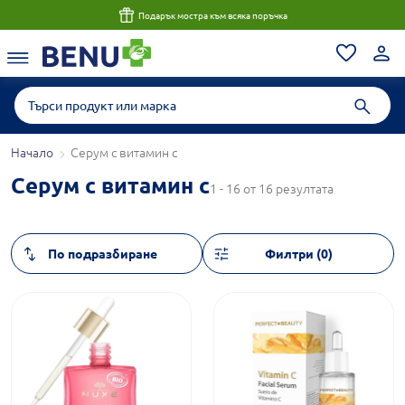
Подарък мостра към всяка поръчка
Начало
Серум с витамин c
Серум с витамин c
1 - 16 от 16 резултата
Филтри (0)