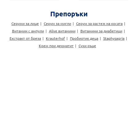
Препоръки
Серуми за лице
Серум за мигли
Серум за растеж на косата
Витамин с ампули
Alive витамини
Витамини за диабетици
Екстракт от бреза
Krauterhof
Пробиотик деца
Staphysagria
Крем при дерматит
Сухи ръце