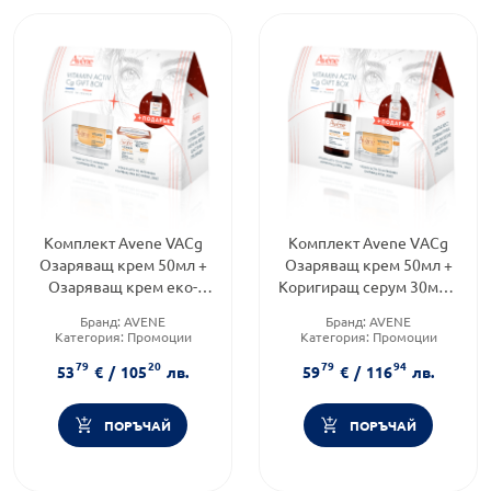
Комплект Avene VACg
Комплект Avene VАCg
Озаряващ крем 50мл +
Озаряващ крем 50мл +
Озаряващ крем еко-
Коригиращ серум 30мл +
рефил 50мл + Серум
HAB3 Серум 10мл мини
Бранд:
AVENE
Бранд:
AVENE
10мл мини
Категория:
Промоции
Категория:
Промоции
Форма на продукта:
Форма на продукта:
79
20
79
94
комплект
комплект
53
€
/
105
лв.
59
€
/
116
лв.
ПОРЪЧАЙ
ПОРЪЧАЙ