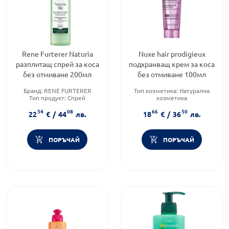
Rene Furterer Naturia
Nuxe hair prodigieux
разплитащ спрей за коса
подхранващ крем за коса
без отмиване 200мл
без отмиване 100мл
Бранд:
RENE FURTERER
Тип козметика:
Натурална
Тип продукт:
Спрей
козметика
Форма на продукта:
спрей
Тип продукт:
Крем
54
08
66
50
Форма на продукта:
крем
22
€
/
44
лв.
18
€
/
36
лв.
ПОРЪЧАЙ
ПОРЪЧАЙ