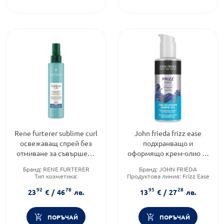
Rene furterer sublime curl
John frieda frizz ease
освежаващ спрей без
подхранващо и
отмиване за съвършени
оформящо крем-олио за
къдрици 150мл
къдрици 100ml
Бранд:
RENE FURTERER
Бранд:
JOHN FRIEDA
Тип козметика:
Продуктова линия:
Frizz Ease
Дермокозметика
Тип продукт:
Крем
92
78
95
28
Тип продукт:
Спрей
23
€
/
46
лв.
13
€
/
27
лв.
ПОРЪЧАЙ
ПОРЪЧАЙ