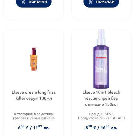
ПОРЪЧАЙ
ПОРЪЧАЙ
Elseve dream long frizz
Elseve 10in1 bleach
killer серум 100мл
rescue спрей без
отмиване 150мл
Категория:
Козметика,
Бранд:
ELSEVE
красота и лична хигиена
Продуктова линия:
BLEACH
Тип козметика:
Масова
RESCUE
08
89
18
00
козметика
Форма на продукта:
спрей
6
€
/
11
лв.
8
€
/
16
лв.
Тип продукт:
Серум