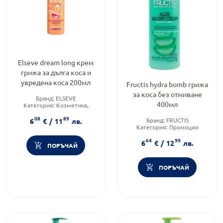
Elseve dream long крем
грижа за дълга коса и
увредена коса 200мл
Fructis hydra bomb грижа
за коса без отмиване
Бранд:
ELSEVE
400мл
Категория:
Козметика,
красота и лична хигиена
08
89
Тип козметика:
Масова
Бранд:
FRUCTIS
6
€
/
11
лв.
козметика
Категория:
Промоции
Форма на продукта:
крем
64
99
6
€
/
12
лв.
ПОРЪЧАЙ
ПОРЪЧАЙ