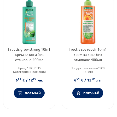
Fructis grow strong 10in1
Fructis sos repair 10in1
крем за коса без
крем за коса без
отмиване 400мл
отмиване 400мл
Бранд:
FRUCTIS
Продуктова линия:
SOS
Категория:
Промоции
REPAIR
Тип продукт:
Крем
Тип продукт:
Крем
64
99
64
99
Форма на продукта:
крем
6
€
/
12
лв.
6
€
/
12
лв.
ПОРЪЧАЙ
ПОРЪЧАЙ