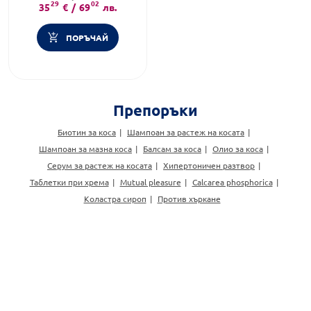
Тип продукт:
29
Комплект
02
35
€
/
69
лв.
ПОРЪЧАЙ
Препоръки
Биотин за коса
Шампоан за растеж на косата
Шампоан за мазна коса
Балсам за коса
Олио за коса
Серум за растеж на косата
Хипертоничен разтвор
Таблетки при хрема
Mutual pleasure
Calcarea phosphorica
Коластра сироп
Против хъркане