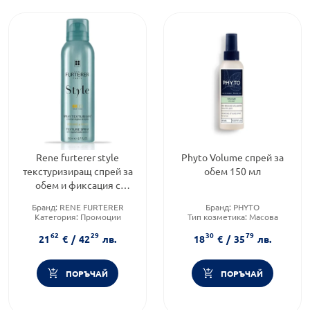
Rene furterer style
Phyto Volume спрей за
текстуризиращ спрей за
обем 150 мл
обем и фиксация с
екстракт от жожоба
Бранд:
RENE FURTERER
Бранд:
PHYTO
200мл
Категория:
Промоции
Тип козметика:
Масова
Тип козметика:
козметика
62
29
30
79
Дермокозметика
Тип продукт:
Спрей
21
€
/
42
лв.
18
€
/
35
лв.
ПОРЪЧАЙ
ПОРЪЧАЙ