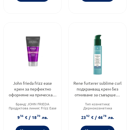
John frieda frizz ease
Rene furterer sublime curl
крем за перфектно
подхранващ крем без
оформяне на прическата
отмиване за съвършени
100ml
къдрици 100мл
Бранд:
JOHN FRIEDA
Тип козметика:
Продуктова линия:
Frizz Ease
Дермокозметика
Тип продукт:
Крем
Тип продукт:
Крем
56
70
92
78
Форма на продукта:
крем
9
€
/
18
лв.
23
€
/
46
лв.