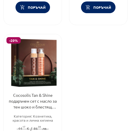
ПОРЪЧАЙ
ПОРЪЧАЙ
-20%
Cocosolis Tan & Shine
подаръчен сет с масло за
тен шоко и блестящ
спрей с пептиди
Категория:
Козметика,
красота и лична хигиена
Тип козметика:
Натурална
17
39
44
козметика
€
/
86
лв.