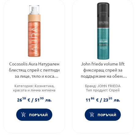
Cocosolis Aura Натурален
John frieda volume lift
блестящ спрей с пептиди
фиксиращ спрей за
за лице, тяло и коса
поддържане на обема
100мл
250мл
Категория:
Козметика,
Бранд:
JOHN FRIEDA
красота и лична хигиена
Тип продукт:
Спрей
Тип козметика:
Натурална
Форма на продукта:
спрей
58
99
86
20
козметика
26
€
/
51
лв.
11
€
/
23
лв.
Функционалност:
Хидратация
ПОРЪЧАЙ
ПОРЪЧАЙ