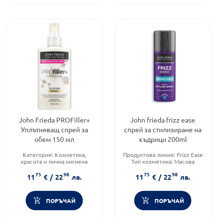
John Frieda PROFiller+
John frieda frizz ease
Уплътняващ спрей за
спрей за стилизиране на
обем 150 мл
къдрици 200ml
Категория:
Козметика,
Продуктова линия:
Frizz Ease
красота и лична хигиена
Тип козметика:
Масова
Тип козметика:
Масова
козметика
75
98
75
98
козметика
Тип продукт:
Спрей
11
€
/
22
лв.
11
€
/
22
лв.
Форма на продукта:
спрей
ПОРЪЧАЙ
ПОРЪЧАЙ