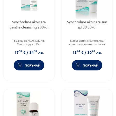
Synchroline aknicare
Synchroline aknicare sun
gentle cleansing 200мл
spf30 50мл
Бранд:
SYNCHROLINE
Категория:
Козметика,
Тип продукт:
Гел
красота и лична хигиена
Форма на продукта:
гел
Тип козметика:
Масова
58
38
44
20
козметика
17
€
/
34
лв.
15
€
/
30
лв.
Тип продукт:
Крем
ПОРЪЧАЙ
ПОРЪЧАЙ