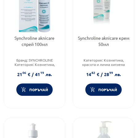
Synchroline aknicare
Synchroline aknicare крем
спрей 100мл
50мл
Бранд:
SYNCHROLINE
Категория:
Козметика,
Категория:
Козметика,
красота и лична хигиена
красота и лична хигиена
Продуктова линия:
Aknicare
06
19
82
99
Форма на продукта:
спрей
Функционалност:
Акне
21
€
/
41
лв.
14
€
/
28
лв.
ПОРЪЧАЙ
ПОРЪЧАЙ