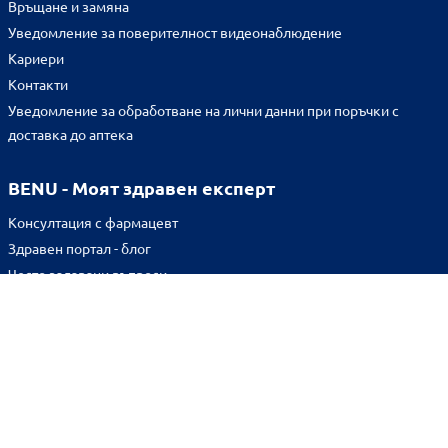
Връщане и замяна
Уведомление за поверителност видеонаблюдение
Кариери
Контакти
Уведомление за обработване на лични данни при поръчки с
доставка до аптека
BENU - Моят здравен експерт
Консултация с фармацевт
Здравен портал - блог
Често задавани въпроси
ВРЪЗКИ
Изпълнителна агенция по лекарствата
Български фармацевтичен съюз
Българска асоциация на помощник-фармацевтите
Министерство на здравеопазването