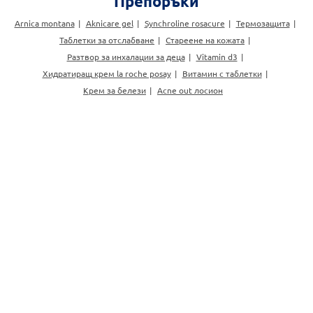
Препоръки
Arnica montana
Aknicare gel
Synchroline rosacure
Термозащита
Таблетки за отслабване
Стареене на кожата
Разтвор за инхалации за деца
Vitamin d3
Хидратиращ крем la roche posay
Витамин с таблетки
Крем за белези
Acne out лосион