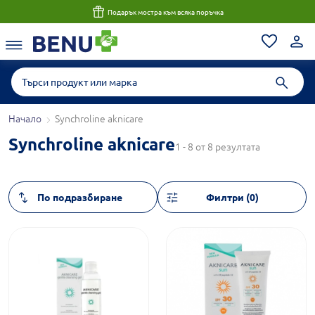
Подарък мостра към всяка поръчка
Начало
Synchroline aknicare
Synchroline aknicare
1 - 8 от 8 резултата
Филтри (0)