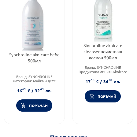
Sinchroline aknicare
cleanser почистващ
Synchroline aknicare бебе
лосион 500мл
500мл
Бранд:
SYNCHROLINE
Продуктова линия:
Aknicare
Тип козметика:
Масова
Бранд:
SYNCHROLINE
58
38
козметика
Категория:
Майка и дете
17
€
/
34
лв.
Продуктова линия:
Cleancare
61
49
16
€
/
32
лв.
ПОРЪЧАЙ
ПОРЪЧАЙ