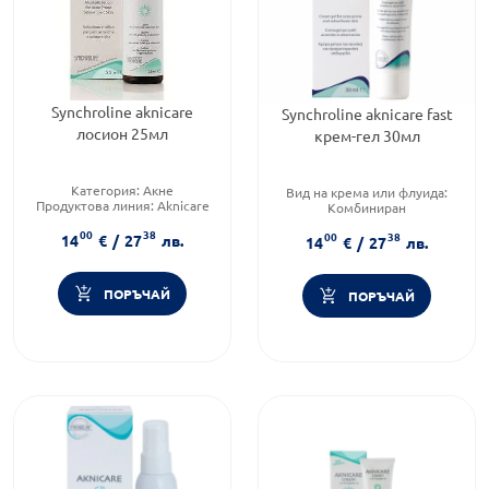
Synchroline aknicare
Synchroline aknicare fast
лосион 25мл
крем-гел 30мл
Категория:
Акне
Вид на крема или флуида:
Продуктова линия:
Aknicare
Комбиниран
Форма на продукта:
лосион
Тип козметика:
Масова
00
38
00
38
козметика
14
€
/
27
лв.
14
€
/
27
лв.
Форма на продукта:
крем
ПОРЪЧАЙ
ПОРЪЧАЙ