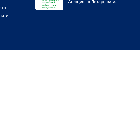
Агенция по Лекарствата.
ето
лите
физическите ни обекти и други наши платформи за продажба от