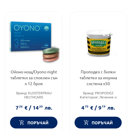
Ойоно нощ/Oyono night
Проподез с билки
таблетки за спокоен сън
таблетки за имунна
х 12 броя
система х50
Бранд:
KLOSTERFRAU
Бранд:
PROPODEZ
HELTHCARE
Категория:
Лечение и
Категория:
Лечение и
здраве
здраве
Форма на продукта:
7
26
€
/
14
20
лв.
4
70
€
/
9
19
лв.
Форма на продукта:
таблетки
таблетки
ПОРЪЧАЙ
ПОРЪЧАЙ