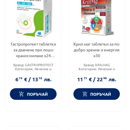
Гастропротект таблетки
Крил маг таблетки за по-
за дъвчене при лошо
добро зрение и енергия
храносмилане х24
х30
Adipharm
Бранд:
GASTROPROTECT
Бранд:
KRILMAG
Категория:
Лечение и
Категория:
Лечение и
здраве
здраве
Форма на продукта:
Форма на продукта:
6
74
€
/
13
18
лв.
11
75
€
/
22
98
лв.
таблетки
таблетки
ПОРЪЧАЙ
ПОРЪЧАЙ