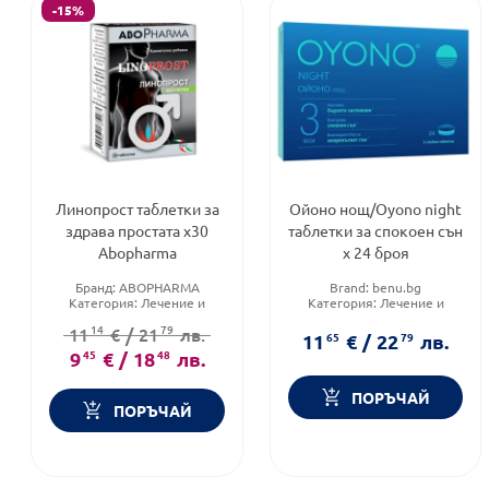
-15%
Линопрост таблетки за
Ойоно нощ/Oyono night
здрава простата х30
таблетки за спокоен сън
Abopharma
х 24 броя
Бранд:
ABOPHARMA
Brand:
benu.bg
Категория:
Лечение и
Категория:
Лечение и
здраве
здраве
14
79
11
€
/
21
лв.
Форма на продукта:
Форма на продукта:
11
65
€
/
22
79
лв.
таблетки
таблетки
9
45
€
/
18
48
лв.
ПОРЪЧАЙ
ПОРЪЧАЙ