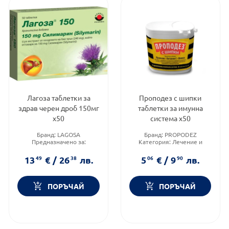
Лагоза таблетки за
Проподез с шипки
здрав черен дроб 150мг
таблетки за имунна
х50
система х50
Бранд:
LAGOSA
Бранд:
PROPODEZ
Предназначено за:
Категория:
Лечение и
възрастни
здраве
Приложение:
орално
Форма на продукта:
13
49
€
/
26
38
лв.
5
06
€
/
9
90
лв.
таблетки
ПОРЪЧАЙ
ПОРЪЧАЙ