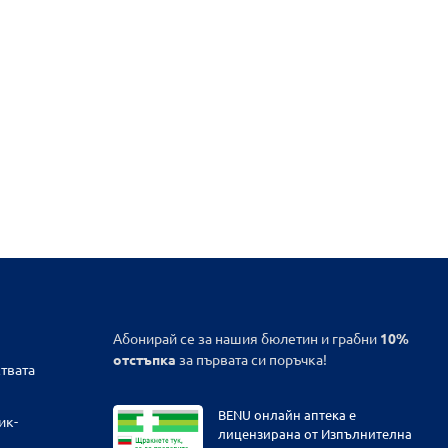
Абонирай се за нашия бюлетин и грабни
10%
отстъпка
за първата си поръчка!
твата
BENU онлайн аптека е
ик-
лицензирана от Изпълнителна