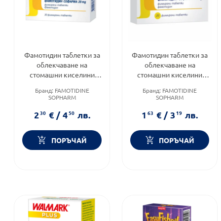
Фамотидин таблетки за
Фамотидин таблетки за
облекчаване на
облекчаване на
стомашни киселини
стомашни киселини
20мг х30 Sopharma
20мг х20 Sopharma
Бранд:
FAMOTIDINE
Бранд:
FAMOTIDINE
SOPHARM
SOPHARM
Категория:
Лечение и
Категория:
Лечение и
здраве
здраве
2
30
€
/
4
50
лв.
1
63
€
/
3
19
лв.
Форма на продукта:
Форма на продукта:
таблетки
таблетки
ПОРЪЧАЙ
ПОРЪЧАЙ