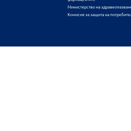
Министерство на здравеопазван
Комисия за защита на потребите
FR
benu.bg важат само за нея и могат да се различават от цените във 
разстояние.
Общи условия
Защита на личните данни
Карта на сайта