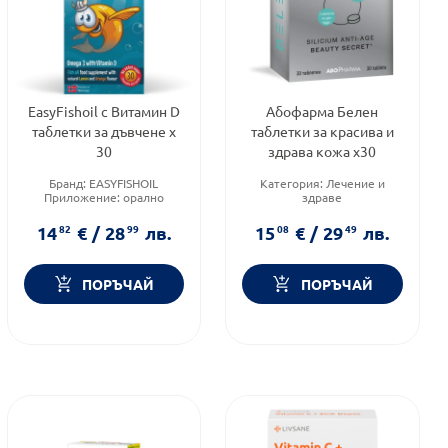
EasyFishoil с Витамин D
Абофарма Белен
таблетки за дъвчене х
таблетки за красива и
30
здрава кожа х30
Бранд:
EASYFISHOIL
Категория:
Лечение и
Приложение:
орално
здраве
Форма на продукта:
Предназначено за:
желирани таблетки
възрастни
14
82
€
/
28
99
лв.
15
08
€
/
29
49
лв.
Форма на продукта:
таблетки
ПОРЪЧАЙ
ПОРЪЧАЙ