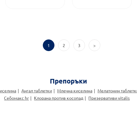
1
2
3
>
Препоръки
киселина
Ангал таблетки
Млечна киселина
Мелатонин таблетк
Себомакс hr
Клорана против косопад
Презервативи vitalis