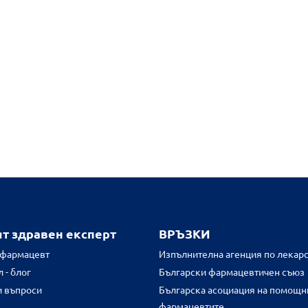
ят здравен експерт
ВРЪЗКИ
 фармацевт
Изпълнителна агенция по лекарс
 - блог
Български фармацевтичен съюз
и въпроси
Българска асоциация на помощн
фармацевтите