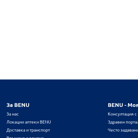
За BENU
BENU - Мо
За нас
Консултация с
Локации аптеки BENU
Здравен портал
Доставка и транспорт
Често задаван
Връщане и замяна