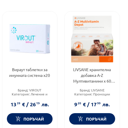
Вираут таблетки за
LIVSANE хранителна
имунната система х20
добавка А-Z
Мултивитамини х 60
таблетки
Бранд:
VIROUT
Бранд:
LIVSANE
Категория:
Лечение и
Категория:
Промоции
здраве
Форма на продукта:
Форма на продукта:
таблетки
13
39
€
/
26
19
лв.
9
20
€
/
17
99
лв.
таблетки
ПОРЪЧАЙ
ПОРЪЧАЙ