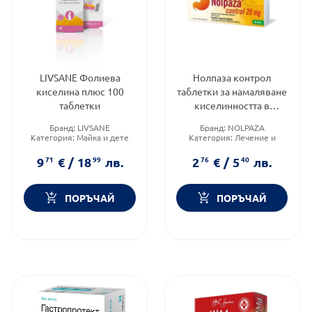
LIVSANE Фолиева
Нолпаза контрол
киселина плюс 100
таблетки за намаляване
таблетки
киселинността в
стомаха 20мг х14
Бранд:
LIVSANE
Бранд:
NOLPAZA
Категория:
Майка и дете
Категория:
Лечение и
здраве
Приложение:
орално
9
71
€
/
18
99
лв.
2
76
€
/
5
40
лв.
ПОРЪЧАЙ
ПОРЪЧАЙ