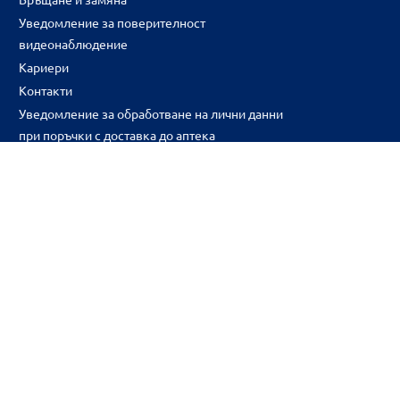
Уведомление за поверителност
видеонаблюдение
Кариери
Контакти
Уведомление за обработване на лични данни
при поръчки с доставка до аптека
CH
CZ
EE
LT
LV
HU
NL
RS
SK
RO
IT
BE
IE
UK
NO
DE
Цените и промоциите на продуктите обявени в онлайн аптека 
2026BENU ® Всички права запазени