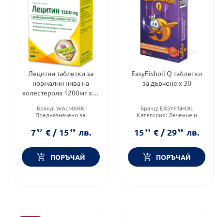
Лецитин таблетки за
EasyFishoil Q таблетки
нормални нива на
за дъвчене х 30
холестерола 1200мг х30
Walmark
Бранд:
WALMARK
Бранд:
EASYFISHOIL
Предназначено за:
Категория:
Лечение и
възрастни
здраве
Приложение:
орално
Форма на продукта:
7
92
€
/
15
49
лв.
15
33
€
/
29
98
лв.
желирани таблетки
ПОРЪЧАЙ
ПОРЪЧАЙ