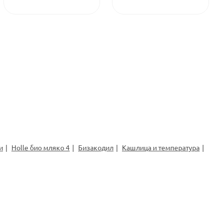
и
Holle био мляко 4
Бизакодил
Кашлица и температура