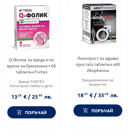
Линопрост за здрава
Q-Фолик за преди и по
простата таблетки х60
време на бременност 60
Abopharma
таблетки Fortex
Предназначено за:
Бранд:
FORTEX
възрастни
Категория:
Майка и дете
Приложение:
орално
Форма на продукта:
Форма на продукта:
18
25
€
/
35
69
лв.
таблетки
13
29
€
/
25
99
лв.
таблетки
ПОРЪЧАЙ
ПОРЪЧАЙ