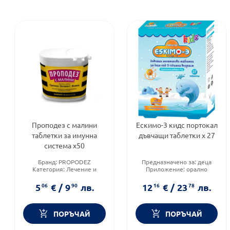
Проподез с малини
Ескимо-3 кидс портокал
таблетки за имунна
дъвчащи таблетки х 27
система х50
Бранд:
PROPODEZ
Предназначено за:
деца
Категория:
Лечение и
Приложение:
орално
здраве
Форма на продукта:
Форма на продукта:
желирани таблетки
5
06
€
/
9
90
лв.
12
16
€
/
23
78
лв.
таблетки
ПОРЪЧАЙ
ПОРЪЧАЙ