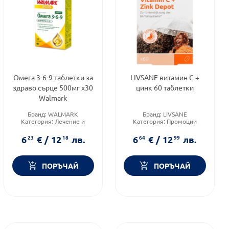
Омега 3-6-9 таблетки за
LIVSANE витамин С +
здраво сърце 500мг х30
цинк 60 таблетки
Walmark
Бранд:
WALMARK
Бранд:
LIVSANE
Категория:
Лечение и
Категория:
Промоции
здраве
Форма на продукта:
Форма на продукта:
таблетки
6
23
€
/
12
18
лв.
6
64
€
/
12
99
лв.
таблетки
ПОРЪЧАЙ
ПОРЪЧАЙ