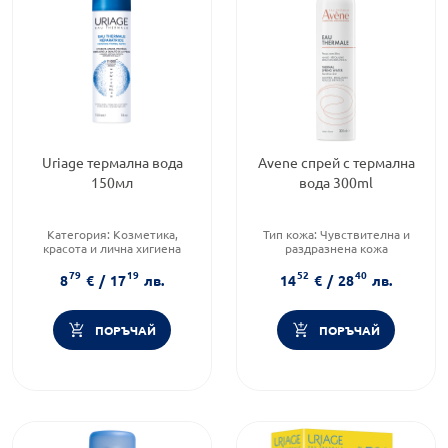
Uriage термална вода
Avene спрей с термална
150мл
вода 300ml
Категория:
Козметика,
Тип кожа:
Чувствителна и
красота и лична хигиена
раздразнена кожа
Тип кожа:
Чувствителна и
Тип козметика:
79
19
52
40
раздразнена кожа
Дермокозметика
8
€
/
17
лв.
14
€
/
28
лв.
Тип козметика:
Форма на продукта:
спрей
Дермокозметика
ПОРЪЧАЙ
ПОРЪЧАЙ