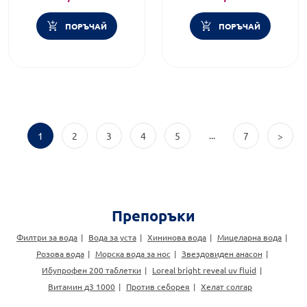
ПОРЪЧАЙ
ПОРЪЧАЙ
...
1
2
3
4
5
7
>
Препоръки
Филтри за вода
Вода за уста
Хининова вода
Мицеларна вода
Розова вода
Морска вода за нос
Звездовиден анасон
Ибупрофен 200 таблетки
Loreal bright reveal uv fluid
Витамин д3 1000
Против себорея
Хелат солгар