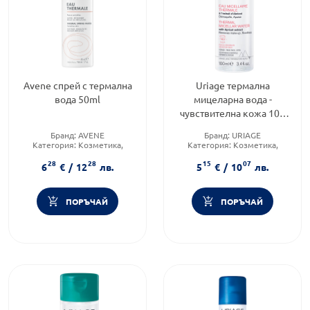
Avene спрей с термална
Uriage термална
вода 50ml
мицеларна вода -
чувствителна кожа 100
мл
Бранд:
AVENE
Бранд:
URIAGE
Категория:
Козметика,
Категория:
Козметика,
красота и лична хигиена
красота и лична хигиена
28
28
15
07
Тип козметика:
Тип козметика:
6
€
/
12
лв.
5
€
/
10
лв.
Дермокозметика
Дермокозметика
ПОРЪЧАЙ
ПОРЪЧАЙ