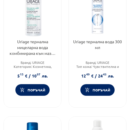
Uriage термална
Uriage термална вода 300
мицеларна вода
мл
комбинирана към мазна
кожа 100 мл
Бранд:
URIAGE
Бранд:
URIAGE
Категория:
Козметика,
Тип кожа:
Чувствителна и
красота и лична хигиена
раздразнена кожа
15
07
49
43
Тип козметика:
Тип козметика:
5
€
/
10
лв.
12
€
/
24
лв.
Дермокозметика
Дермокозметика
ПОРЪЧАЙ
ПОРЪЧАЙ