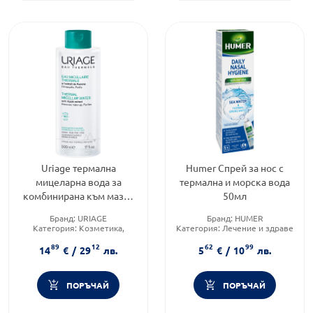
Uriage термална
Humer Спрей за нос с
мицеларна вода за
термална и морска вода
комбинирана към мазна
50мл
кожа 500мл
Бранд:
URIAGE
Бранд:
HUMER
Категория:
Козметика,
Категория:
Лечение и здраве
красота и лична хигиена
Форма на продукта:
спрей
89
12
62
99
Тип козметика:
14
€
/
29
лв.
5
€
/
10
лв.
Дермокозметика
ПОРЪЧАЙ
ПОРЪЧАЙ