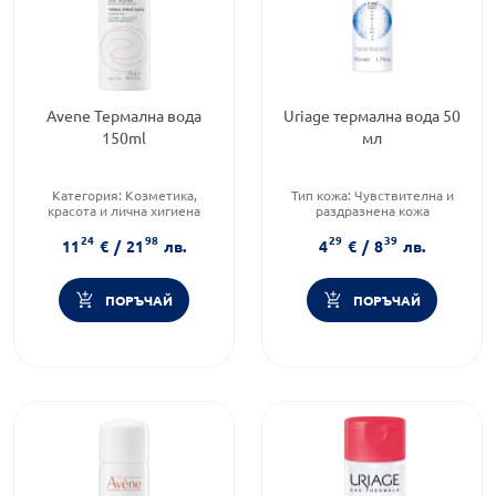
Avene Термална вода
Uriage термална вода 50
150ml
мл
Категория:
Козметика,
Тип кожа:
Чувствителна и
красота и лична хигиена
раздразнена кожа
Тип кожа:
Чувствителна и
Тип козметика:
24
98
29
39
раздразнена кожа
Дермокозметика
11
€
/
21
лв.
4
€
/
8
лв.
Тип козметика:
Форма на продукта:
Дермокозметика
термална вода
ПОРЪЧАЙ
ПОРЪЧАЙ