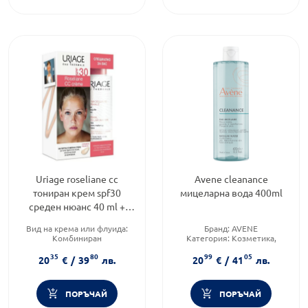
Uriage roseliane cc
Avene cleanance
тониран крем spf30
мицеларна вода 400ml
среден нюанс 40 ml +
мицеларна вода 100 ml
Вид на крема или флуида:
Бранд:
AVENE
Комбиниран
Категория:
Козметика,
Форма на продукта:
крем
красота и лична хигиена
35
80
99
05
Функционалност:
Антиейдж
Форма на продукта:
вода
20
€
/
39
лв.
20
€
/
41
лв.
ПОРЪЧАЙ
ПОРЪЧАЙ