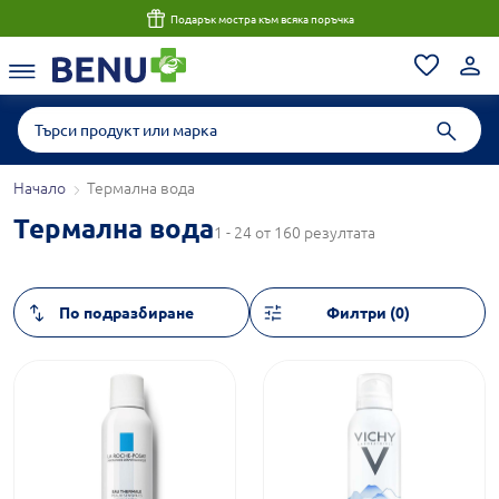
Подарък мостра към всяка поръчка
Начало
Термална вода
Термална вода
1 - 24 от 160 резултата
Филтри (0)