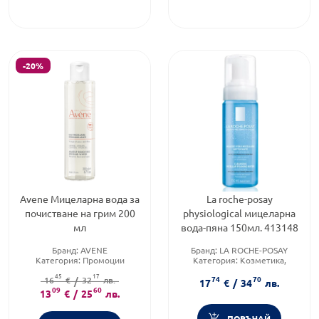
-20%
Avene Мицеларна вода за
La roche-posay
почистване на грим 200
physiological мицеларна
мл
вода-пяна 150мл. 413148
Бранд:
AVENE
Бранд:
LA ROCHE-POSAY
Категория:
Промоции
Категория:
Козметика,
Форма на продукта:
красота и лична хигиена
45
17
74
70
16
мицеларна вода
€
/
32
лв.
Тип козметика:
17
€
/
34
лв.
09
60
Дермокозметика
13
€
/
25
лв.
ПОРЪЧАЙ