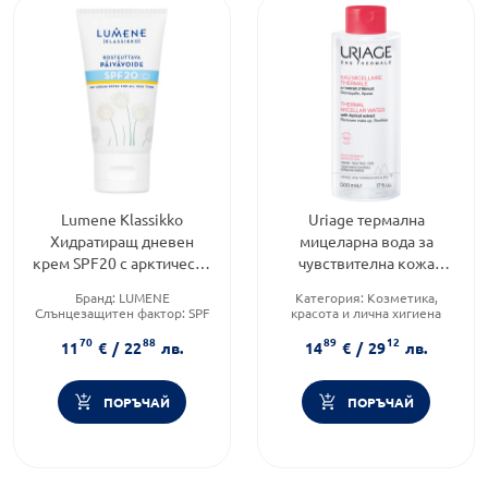
Lumene Klassikko
Uriage термална
Хидратиращ дневен
мицеларна вода за
крем SPF20 с арктическа
чувствителна кожа
термална вода 50мл.
500мл
Бранд:
LUMENE
Категория:
Козметика,
Слънцезащитен фактор:
SPF
красота и лична хигиена
20
Тип козметика:
70
88
89
12
Форма на продукта:
крем
Дермокозметика
11
€
/
22
лв.
14
€
/
29
лв.
Форма на продукта:
мицеларен разтвор
ПОРЪЧАЙ
ПОРЪЧАЙ