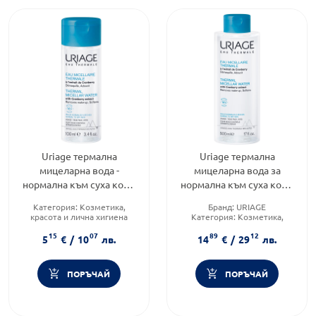
Uriage термална
Uriage термална
мицеларна вода -
мицеларна вода за
нормална към суха кожа
нормална към суха кожа
100 мл
500мл
Категория:
Козметика,
Бранд:
URIAGE
красота и лична хигиена
Категория:
Козметика,
Тип козметика:
красота и лична хигиена
15
07
89
12
Дермокозметика
Форма на продукта:
5
€
/
10
лв.
14
€
/
29
лв.
Форма на продукта:
мицеларен разтвор
мицеларен разтвор
ПОРЪЧАЙ
ПОРЪЧАЙ