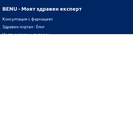
BENU - Моят здравен експерт
Консултация с фармацевт
Здравен портал - блог
Често задавани въпроси
ВРЪЗКИ
Изпълнителна агенция по лекарствата
Български фармацевтичен съюз
Българска асоциация на помощник-фармацевтите
Министерство на здравеопазването
Комисия за защита на потребителите
Абонирай се за нашия бюлетин и грабни
10% отстъпка
за
първата си поръчка!
BENU онлайн аптека е лицензирана от