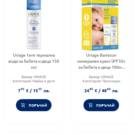
Uriage 1ere термална
Uriage Bariesun
вода за бебета и деца 150
минерален крем SPF50+
мл
за бебета и деца 100мл
+Термална вода Uriage
Бранд:
URIAGE
Бранд:
URIAGE
150мл
Категория:
Майка и дете
Категория:
Промоции
Форма на продукта:
Форма на продукта:
95
55
85
60
термална вода
комплект
7
€
/
15
лв.
24
€
/
48
лв.
ПОРЪЧАЙ
ПОРЪЧАЙ