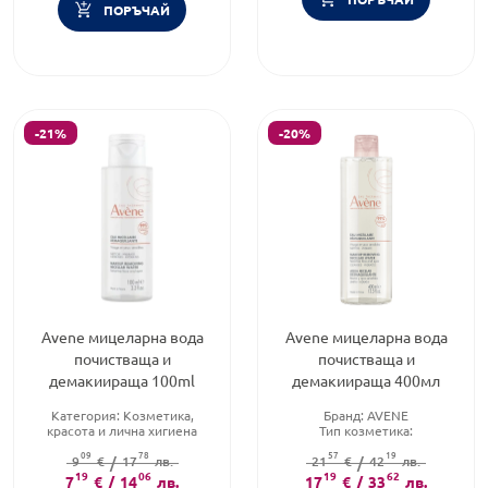
ПОРЪЧАЙ
-21%
-20%
Avene мицеларна вода
Avene мицеларна вода
почистваща и
почистваща и
демакиираща 100ml
демакиираща 400мл
Категория:
Козметика,
Бранд:
AVENE
красота и лична хигиена
Тип козметика:
Тип козметика:
Дермокозметика
09
78
57
19
Дермокозметика
9
€
/
17
лв.
Форма на продукта:
21
€
/
42
лв.
Тип продукт:
19
06
Лосион
мицеларен разтвор
19
62
7
€
/
14
лв.
17
€
/
33
лв.