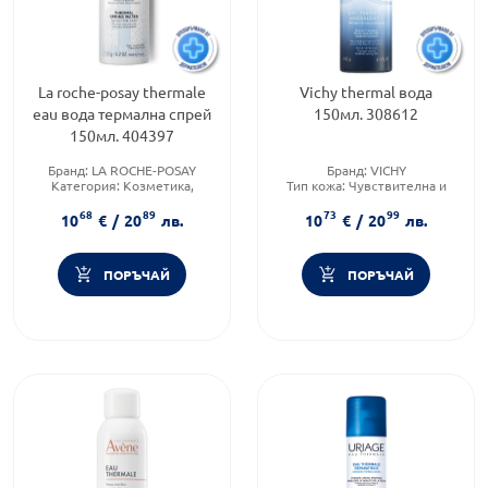
La roche-posay thermale
Vichy thermal вода
eau вода термална спрей
150мл. 308612
150мл. 404397
Бранд:
LA ROCHE-POSAY
Бранд:
VICHY
Категория:
Козметика,
Тип кожа:
Чувствителна и
красота и лична хигиена
раздразнена кожа
68
89
73
99
Тип козметика:
Тип козметика:
10
€
/
20
лв.
10
€
/
20
лв.
Дермокозметика
Дермокозметика
ПОРЪЧАЙ
ПОРЪЧАЙ