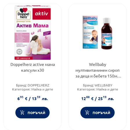
Doppelherz active мама
Wellbaby
капсули х30
мултивитаминен сироп
за деца и бебета 150мл
Vitabiotics
Бранд:
DOPPELHERZ
Бранд:
WELLBABY
Категория:
Майка и дете
Категория:
Майка и дете
Продуктова линия:
ACTIVE
Форма на продукта:
сироп
95
59
88
19
6
€
/
13
лв.
12
€
/
25
лв.
ПОРЪЧАЙ
ПОРЪЧАЙ