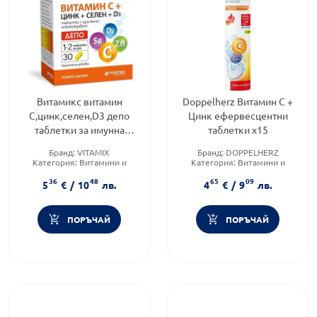
Витамикс витамин
Doppelherz Витамин С +
C,цинк,селен,D3 депо
Цинк ефервесцентни
таблетки за имунна
таблетки х15
защита х30
Бранд:
VITAMIX
Бранд:
DOPPELHERZ
Категория:
Витамини и
Категория:
Витамини и
минерали
минерали
36
48
65
09
Продуктова линия:
Продуктова линия:
ACTIVE
5
€
/
10
лв.
4
€
/
9
лв.
C+ZINK+SE+D3
ПОРЪЧАЙ
ПОРЪЧАЙ