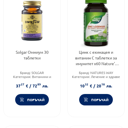
Solgar Омниум 30
Цинк с ехинацея и
таблетки
витамин С таблетки за
имунитет х60 Nature's
Way
Бранд:
SOLGAR
Бранд:
NATURES WAY
Категория:
Витамини и
Категория:
Лечение и здраве
минерали
Форма на продукта:
27
89
32
18
Форма на продукта:
таблетки
сублингвални таблетки
37
€
/
72
лв.
10
€
/
20
лв.
ПОРЪЧАЙ
ПОРЪЧАЙ