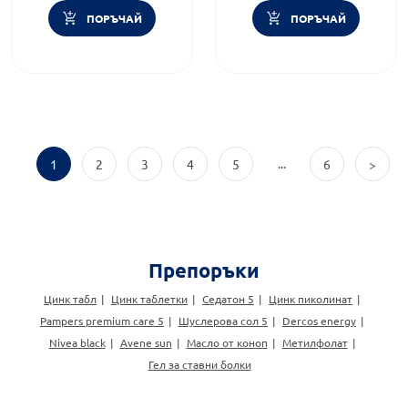
ПОРЪЧАЙ
ПОРЪЧАЙ
...
1
2
3
4
5
6
>
Препоръки
Цинк табл
Цинк таблетки
Седатон 5
Цинк пиколинат
Pampers premium care 5
Шуслерова сол 5
Dercos energy
Nivea black
Avene sun
Масло от коноп
Метилфолат
Гел за ставни болки