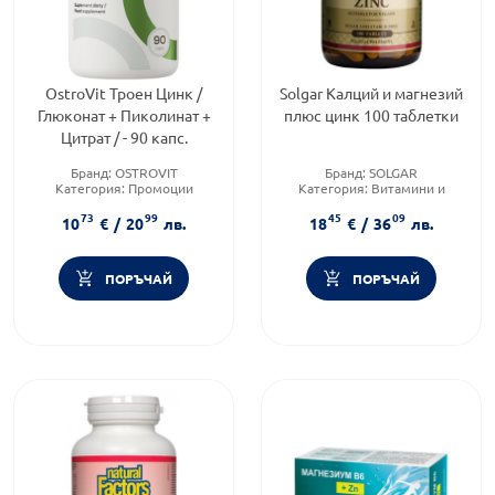
OstroVit Троен Цинк /
Solgar Калций и магнезий
Глюконат + Пиколинат +
плюс цинк 100 таблетки
Цитрат / - 90 капс.
Бранд:
OSTROVIT
Бранд:
SOLGAR
Категория:
Промоции
Категория:
Витамини и
Форма на продукта:
капсули
минерали
73
99
45
09
Форма на продукта:
таблетка
10
€
/
20
лв.
18
€
/
36
лв.
ПОРЪЧАЙ
ПОРЪЧАЙ