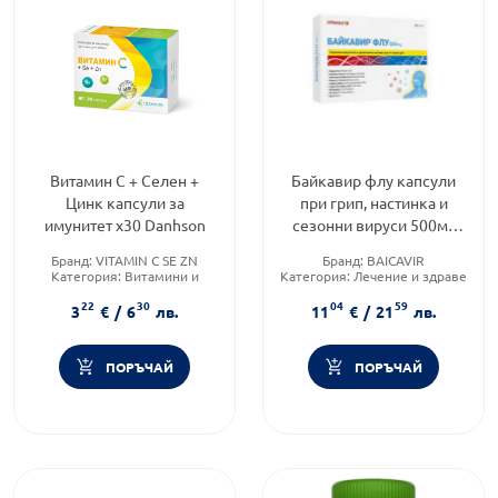
Витамин С + Селен +
Байкавир флу капсули
Цинк капсули за
при грип, настинка и
имунитет х30 Danhson
сезонни вируси 500мг
х30 Vitagold
Бранд:
VITAMIN C SE ZN
Бранд:
BAICAVIR
Категория:
Витамини и
Категория:
Лечение и здраве
минерали
Форма на продукта:
капсули
22
30
04
59
Форма на продукта:
капсули
3
€
/
6
лв.
11
€
/
21
лв.
ПОРЪЧАЙ
ПОРЪЧАЙ