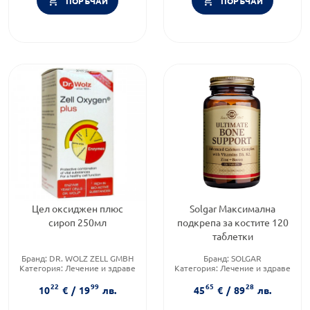
ПОРЪЧАЙ
ПОРЪЧАЙ
Цел оксиджен плюс
Solgar Максимална
сироп 250мл
подкрепа за костите 120
таблетки
Бранд:
DR. WOLZ ZELL GMBH
Бранд:
SOLGAR
Категория:
Лечение и здраве
Категория:
Лечение и здраве
Форма на продукта:
сироп
Форма на продукта:
таблетки
22
99
65
28
10
€
/
19
лв.
45
€
/
89
лв.