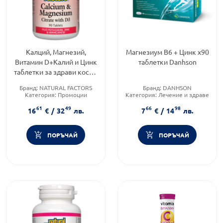
Калций, Магнезий,
Магнезиум В6 + Цинк х90
Витамин D+Калий и Цинк
таблетки Danhson
таблетки за здрави кости,
стави 526мг х90 Natural
Бранд:
NATURAL FACTORS
Бранд:
DANHSON
Factors
Категория:
Промоции
Категория:
Лечение и здраве
Форма на продукта:
таблетки
Форма на продукта:
таблетки
61
49
66
98
16
€
/
32
лв.
7
€
/
14
лв.
ПОРЪЧАЙ
ПОРЪЧАЙ