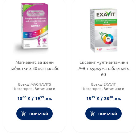
Магнавитс за жени
Ексавит мултивитамини
таблетки х 30 магналабс
А-Я + куркума таблетки х
60
Бранд:
MAGNAVITS
Бранд:
EXAVIT
Категория:
Витамини и
Категория:
Витамини и
минерали
минерали
22
99
49
38
Форма на продукта:
таблетки
Форма на продукта:
таблетки
10
€
/
19
лв.
13
€
/
26
лв.
ПОРЪЧАЙ
ПОРЪЧАЙ