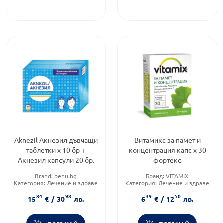
Aknezil Акнезил дъвчащи
Витамикс за памет и
таблетки х 10 бр +
концентрация капс х 30
Акнезил капсули 20 бр.
фортекс
Brand:
benu.bg
Бранд:
VITAMIX
Категория:
Лечение и здраве
Категория:
Лечение и здраве
Форма на продукта:
Форма на продукта:
капсули
84
98
39
50
комплект
15
€
/
30
лв.
6
€
/
12
лв.