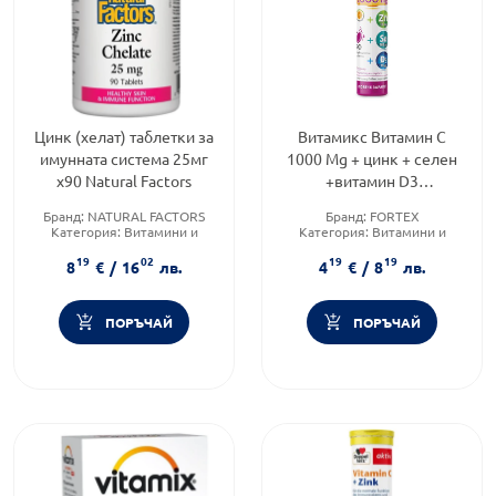
Цинк (хелат) таблетки за
Витамикс Витамин С
имунната система 25мг
1000 Mg + цинк + селен
х90 Natural Factors
+витамин D3
ефервесцентни таблетки
Бранд:
NATURAL FACTORS
Бранд:
FORTEX
х20
Категория:
Витамини и
Категория:
Витамини и
минерали
минерали
19
02
19
19
Форма на продукта:
таблетки
Форма на продукта:
8
€
/
16
лв.
4
€
/
8
лв.
ефервесцентни таблетки
ПОРЪЧАЙ
ПОРЪЧАЙ