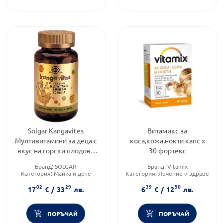
Solgar Kangavites
Витамикс за
Мултивитамини за деца с
коса,кожа,нокти капс х
вкус на горски плодове
30 фортекс
60 дъвчащи таблетки
Бранд:
SOLGAR
Бранд:
Vitamix
Категория:
Майка и дете
Категория:
Лечение и здраве
Форма на продукта:
таблетка
Форма на продукта:
капсули
02
29
39
50
17
€
/
33
лв.
6
€
/
12
лв.
ПОРЪЧАЙ
ПОРЪЧАЙ