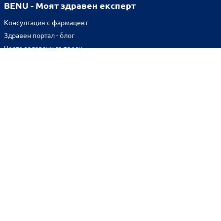
BENU - Моят здравен експерт
Консултация с фармацевт
Здравен портал - блог
Често задавани въпроси
ВРЪЗКИ
Изпълнителна агенция по лекарствата
Български фармацевтичен съюз
Българска асоциация на помощник-фармацевтите
Министерство на здравеопазването
Комисия за защита на потребителите
Абонирай се за нашия бюлетин и грабни
10% отстъпка
за
първата си поръчка!
BENU онлайн аптека е лицензирана от
Изпълнителна Агенция по Лекарствата.