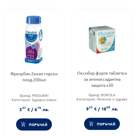
Оксибор форте таблетки
Фрезубин 2ккал горски
за антиоксидантна
плод 200мл
защита х30
Бранд:
BOROLA
Бранд:
FRESUBIN
Категория:
Лечение и здраве
Категория:
Здравословно
Форма на продукта:
таблетки
хранене чайове и билки
25
09
47
79
Форма на продукта:
разтвор
9
€
/
18
лв.
3
€
/
6
лв.
ПОРЪЧАЙ
ПОРЪЧАЙ