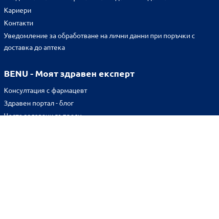
Кариери
Контакти
Уведомление за обработване на лични данни при поръчки с
доставка до аптека
BENU - Моят здравен експерт
Консултация с фармацевт
Здравен портал - блог
Често задавани въпроси
ВРЪЗКИ
Изпълнителна агенция по лекарствата
Български фармацевтичен съюз
Българска асоциация на помощник-фармацевтите
Министерство на здравеопазването
Комисия за защита на потребителите