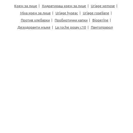
Крем за лице
Хидратиращ крем за лице
Uriage xemose
Mixa крем за лице
Uriage hyseac
Uriage roseliane
Против хлебарки
Пробиотични капки
Bioperine
Дезодоранти мъже
La roche posay c10
Пантопразол