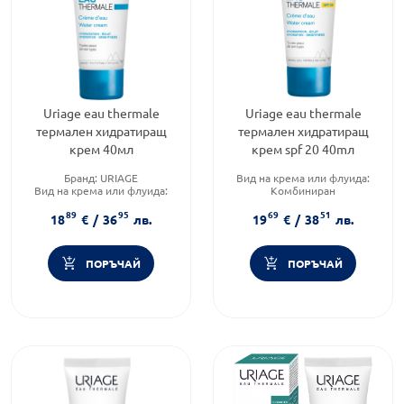
Uriage eau thermale
Uriage eau thermale
термален хидратиращ
термален хидратиращ
крем 40мл
крем spf 20 40mл
Бранд:
URIAGE
Вид на крема или флуида:
Вид на крема или флуида:
Комбиниран
Комбиниран
Продуктова линия:
Eau
89
95
69
51
Категория:
Козметика,
Thermale
18
€
/
36
лв.
19
€
/
38
лв.
красота и лична хигиена
Функционалност:
Подхранване и хидратация
ПОРЪЧАЙ
ПОРЪЧАЙ