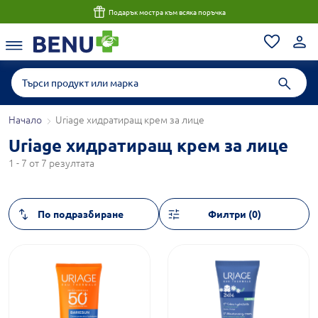
Подарък мостра към всяка поръчка
Начало
Uriage хидратиращ крем за лице
Uriage хидратиращ крем за лице
1 - 7 от 7 резултата
Филтри (0)