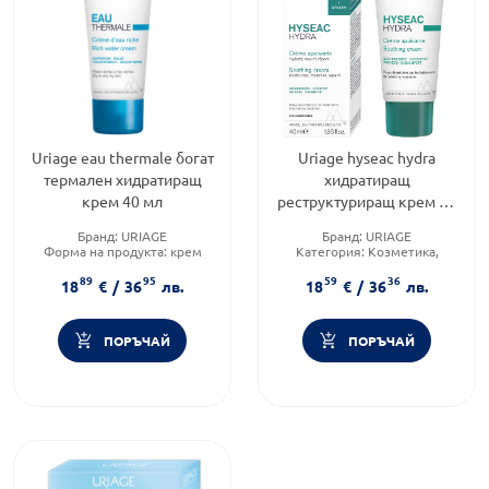
Uriage eau thermale богат
Uriage hyseac hydra
термален хидратиращ
хидратиращ
крем 40 мл
реструктуриращ крем 40
мл
Бранд:
URIAGE
Бранд:
URIAGE
Форма на продукта:
крем
Категория:
Козметика,
Функционалност:
красота и лична хигиена
89
95
59
36
Подхранване и хидратация
Функционалност:
18
€
/
36
лв.
18
€
/
36
лв.
Подхранване и хидратация
ПОРЪЧАЙ
ПОРЪЧАЙ