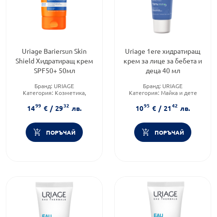
Uriage Bariersun Skin
Uriage 1ere хидратиращ
Shield Хидратиращ крем
крем за лице за бебета и
SPF50+ 50мл
деца 40 мл
Бранд:
URIAGE
Бранд:
URIAGE
Категория:
Козметика,
Категория:
Майка и дете
красота и лична хигиена
Форма на продукта:
крем
99
32
95
42
Продуктова линия:
BARIESUN
14
€
/
29
лв.
10
€
/
21
лв.
ПОРЪЧАЙ
ПОРЪЧАЙ