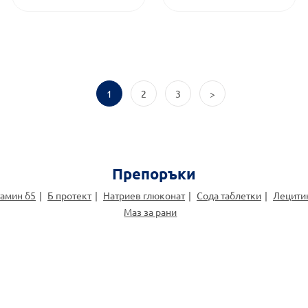
1
2
3
>
Препоръки
амин б5
Б протект
Натриев глюконат
Сода таблетки
Лецити
Маз за рани