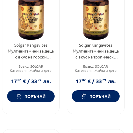
Solgar Kangavites
Solgar Kangavites
Мултивитамини за деца
Мултивитамини за деца
с вкус на горски
с вкус на тропически
плодове 60 дъвчащи
плодове 60 дъвчащи
Бранд:
SOLGAR
Бранд:
SOLGAR
таблетки
таблетки
Категория:
Майка и дете
Категория:
Майка и дете
Форма на продукта:
Форма на продукта:
таблетка
таблетки
17
02
€
/
33
29
лв.
17
02
€
/
33
29
лв.
ПОРЪЧАЙ
ПОРЪЧАЙ