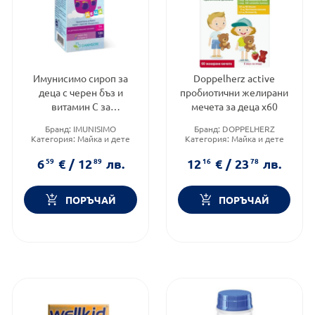
Имунисимо сироп за
Doppelherz active
деца с черен бъз и
пробиотични желирани
витамин С за
мечета за деца х60
повишаване на
Бранд:
IMUNISIMO
Бранд:
DOPPELHERZ
имунитета 120 мл
Категория:
Майка и дете
Категория:
Майка и дете
Форма на продукта:
сироп
Форма на продукта:
желирани таблетки
6
59
€
/
12
89
лв.
12
16
€
/
23
78
лв.
ПОРЪЧАЙ
ПОРЪЧАЙ