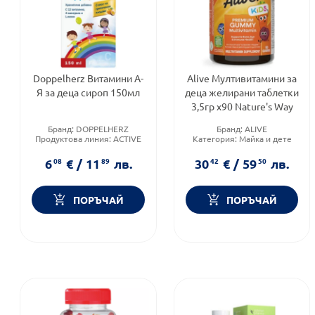
Doppelherz Витамини А-
Alive Мултивитамини за
Я за деца сироп 150мл
деца желирани таблетки
3,5гр х90 Nature's Way
Бранд:
DOPPELHERZ
Бранд:
ALIVE
Продуктова линия:
ACTIVE
Категория:
Майка и дете
Форма на продукта:
сироп
Форма на продукта:
желирани таблетки
6
08
€
/
11
89
лв.
30
42
€
/
59
50
лв.
ПОРЪЧАЙ
ПОРЪЧАЙ