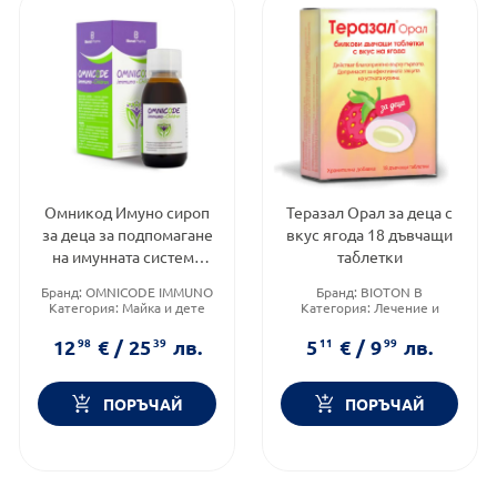
Омникод Имуно сироп
Теразал Орал за деца с
за деца за подпомагане
вкус ягода 18 дъвчащи
на имунната система
таблетки
120мл
Бранд:
OMNICODE IMMUNO
Бранд:
BIOTON B
Категория:
Майка и дете
Категория:
Лечение и
Форма на продукта:
сироп
здраве
Форма на продукта:
12
98
€
/
25
39
лв.
5
11
€
/
9
99
лв.
таблетки
ПОРЪЧАЙ
ПОРЪЧАЙ