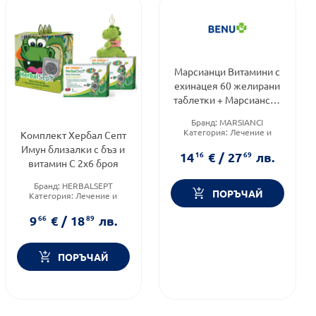
Марсианци Витамини с
ехинацея 60 желирани
таблетки + Марсианска
светеща калинка
Бранд:
MARSIANCI
Категория:
Лечение и
Комплект Хербал Септ
здраве
Имун близалки с бъз и
Форма на продукта:
14
16
€
/
27
69
лв.
желирани таблетки
витамин С 2х6 броя
Бранд:
HERBALSEPT
ПОРЪЧАЙ
Категория:
Лечение и
здраве
Форма на продукта:
9
66
€
/
18
89
лв.
комплект
ПОРЪЧАЙ