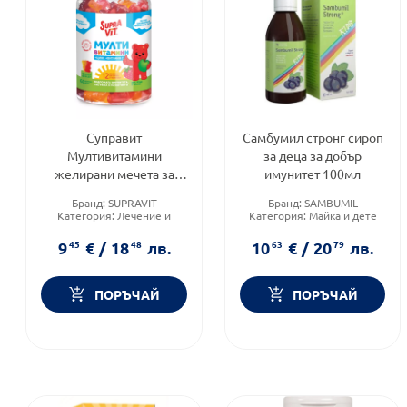
Суправит
Самбумил стронг сироп
Мултивитамини
за деца за добър
желирани мечета за
имунитет 100мл
деца 60 броя
Бранд:
SUPRAVIT
Бранд:
SAMBUMIL
Категория:
Лечение и
Категория:
Майка и дете
здраве
Форма на продукта:
сироп
Форма на продукта:
9
45
€
/
18
48
лв.
10
63
€
/
20
79
лв.
желирани мечета
ПОРЪЧАЙ
ПОРЪЧАЙ