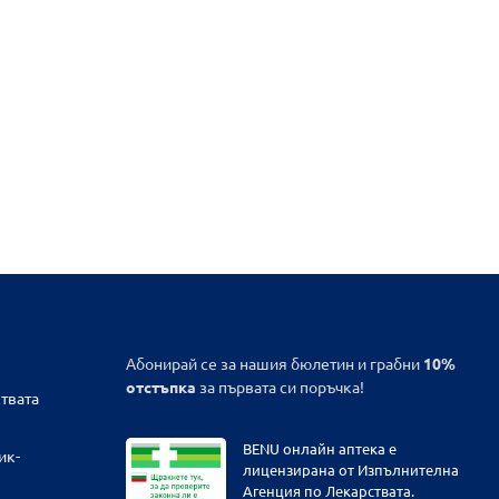
Абонирай се за нашия бюлетин и грабни
10%
отстъпка
за първата си поръчка!
твата
BENU онлайн аптека е
ик-
лицензирана от Изпълнителна
Агенция по Лекарствата.