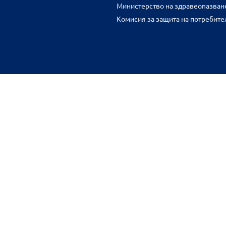
Министерство на здравеопазван
Комисия за защита на потребите
FR
benu.bg важат само за нея и могат да се различават от цените във 
разстояние.
Общи условия
Защита на личните данни
Карта на сайта