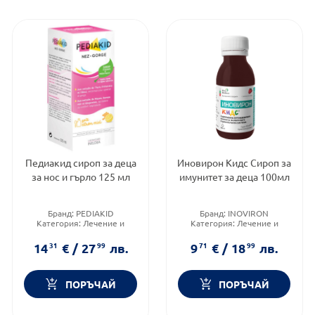
Педиакид сироп за деца
Иновирон Кидс Сироп за
за нос и гърло 125 мл
имунитет за деца 100мл
Бранд:
PEDIAKID
Бранд:
INOVIRON
Категория:
Лечение и
Категория:
Лечение и
здраве
здраве
Форма на продукта:
сироп
Форма на продукта:
сироп
14
31
€
/
27
99
лв.
9
71
€
/
18
99
лв.
ПОРЪЧАЙ
ПОРЪЧАЙ