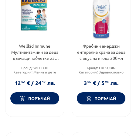
Wellkid Immune
Фребини енерджи
Мултивитамини за деца
ентерална храна за деца
дъвчащи таблетки х30
с вкус на ягода 200мл
Vitabiotics
Бранд:
WELLKID
Бранд:
FRESUBIN
Категория:
Майка и дете
Категория:
Здравословно
Форма на продукта:
хранене чайове и билки
таблетки
12
52
€
/
24
49
лв.
3
06
€
/
5
98
лв.
ПОРЪЧАЙ
ПОРЪЧАЙ