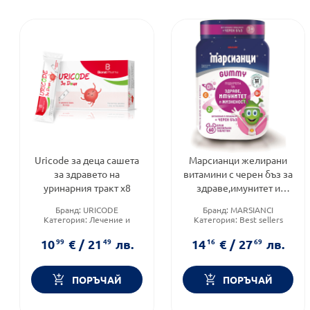
Uricode за деца сашета
Марсианци желирани
за здравето на
витамини с черен бъз за
уринарния тракт х8
здраве,имунитет и
жизненост х60 Walmark
Бранд:
URICODE
Бранд:
MARSIANCI
Категория:
Лечение и
Категория:
Best sellers
здраве
Форма на продукта:
Форма на продукта:
саше
бонбони
10
99
€
/
21
49
лв.
14
16
€
/
27
69
лв.
ПОРЪЧАЙ
ПОРЪЧАЙ