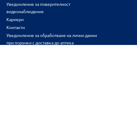
Уведомление за поверителност
видеонаблюдение
Кариери
Контакти
Уведомление за обработване на лични данни
при поръчки с доставка до аптека
CH
CZ
EE
LT
LV
HU
NL
RS
SK
RO
IT
BE
IE
UK
NO
DE
Цените и промоциите на продуктите обявени в онлайн аптека 
2026BENU ® Всички права запазени