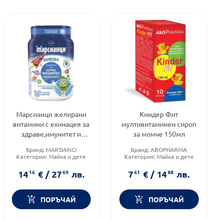
Марсианци желирани
Киндер Фит
витамини с ехинацея за
мултивитаминен сироп
здраве,имунитет и
за момче 150мл
жизненост х60 Walmark
Бранд:
MARSIANCI
Бранд:
ABOPHARMA
Категория:
Майка и дете
Категория:
Майка и дете
Форма на продукта:
Форма на продукта:
сироп
бонбони
14
16
€
/
27
69
лв.
7
61
€
/
14
88
лв.
ПОРЪЧАЙ
ПОРЪЧАЙ