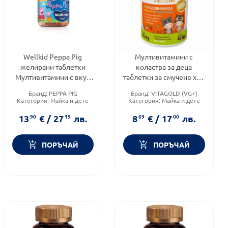
Wellkid Peppa Pig
Мултивитамини с
желирани таблетки
коластра за деца
Мултивитамини с вкус
таблетки за смучене х45
на ягода за деца х30
Vitagold
Бранд:
PEPPA PIG
Бранд:
VITAGOLD (VG+)
Vitabiotics
Категория:
Майка и дете
Категория:
Майка и дете
Форма на продукта:
Форма на продукта:
желирани таблетки
таблетки
13
90
€
/
27
19
лв.
8
69
€
/
17
00
лв.
ПОРЪЧАЙ
ПОРЪЧАЙ