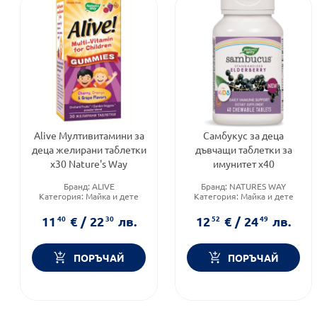
Alive Мултивитамини за
Самбукус за деца
деца желирани таблетки
дъвчащи таблетки за
х30 Nature's Way
имунитет х40
Бранд:
ALIVE
Бранд:
NATURES WAY
Категория:
Майка и дете
Категория:
Майка и дете
Форма на продукта:
Форма на продукта:
желирани таблетки
таблетки
11
40
€
/
22
30
лв.
12
52
€
/
24
49
лв.
ПОРЪЧАЙ
ПОРЪЧАЙ