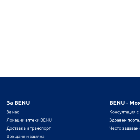
За BENU
BENU - Мо
За нас
Консултация с
Локации аптеки BENU
Здравен портал
Доставка и транспорт
Често задаван
Връщане и замяна