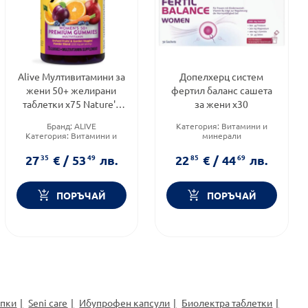
Alive Мултивитамини за
Допелхерц систем
жени 50+ желирани
фертил баланс сашета
таблетки х75 Nature's
за жени х30
Way
Бранд:
ALIVE
Категория:
Витамини и
Категория:
Витамини и
минерали
минерали
Приложение:
орално
Продуктова линия:
WOMEN
Форма на продукта:
саше
27
35
€
/
53
49
лв.
22
85
€
/
44
69
лв.
ПОРЪЧАЙ
ПОРЪЧАЙ
апки
Seni care
Ибупрофен капсули
Биолектра таблетки