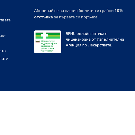
Абонирай се за нашия бюлетин и грабни
10%
отстъпка
за първата си поръчка!
твата
BENU онлайн аптека е
ик-
лицензирана от Изпълнителна
Агенция по Лекарствата.
ето
лите