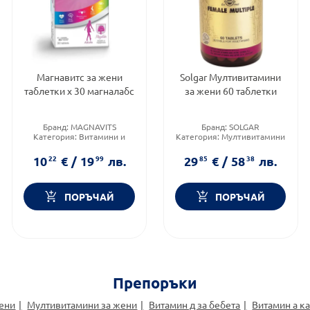
Магнавитс за жени
Solgar Мултивитамини
таблетки х 30 магналабс
за жени 60 таблетки
Бранд:
MAGNAVITS
Бранд:
SOLGAR
Категория:
Витамини и
Категория:
Мултивитамини
минерали
за възрастни
Форма на продукта:
Форма на продукта:
10
22
€
/
19
99
лв.
29
85
€
/
58
38
лв.
таблетки
таблетки
ПОРЪЧАЙ
ПОРЪЧАЙ
Препоръки
жени
Мултивитамини за жени
Витамин д за бебета
Витамин а к