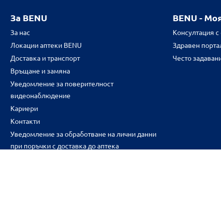
За BENU
BENU - Мо
За нас
Консултация с
Локации аптеки BENU
Здравен портал
Доставка и транспорт
Често задаван
Връщане и замяна
Уведомление за поверителност
видеонаблюдение
Кариери
Контакти
Уведомление за обработване на лични данни
при поръчки с доставка до аптека
CH
CZ
EE
LT
LV
HU
NL
RS
SK
RO
IT
BE
IE
UK
NO
DE