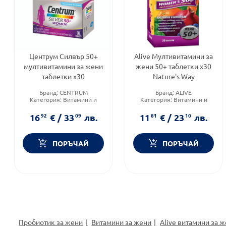
Центрум Силвър 50+
Alive Мултивитамини за
мултивитамини за жени
жени 50+ таблетки х30
таблетки х30
Nature's Way
Бранд:
CENTRUM
Бранд:
ALIVE
Категория:
Витамини и
Категория:
Витамини и
минерали
минерали
Форма на продукта:
Форма на продукта:
16
92
€
/
33
09
лв.
11
81
€
/
23
10
лв.
таблетки
таблетки
ПОРЪЧАЙ
ПОРЪЧАЙ
Пробиотик за жени
Витамини за жени
Alive витамини за 