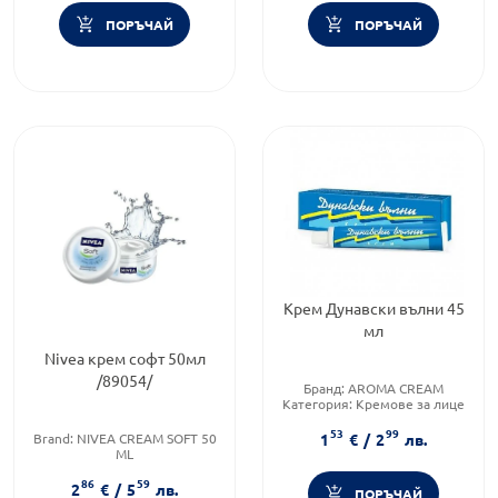
ПОРЪЧАЙ
ПОРЪЧАЙ
Крем Дунавски вълни 45
мл
Nivea крем софт 50мл
/89054/
Бранд:
AROMA CREAM
Категория:
Кремове за лице
Функционалност:
53
99
Подхранване и хидратация
1
€
/
2
лв.
Brand:
NIVEA CREAM SOFT 50
ML
Бранд:
NIVEA CREAM SOFT 50
86
59
ML
2
€
/
5
лв.
ПОРЪЧАЙ