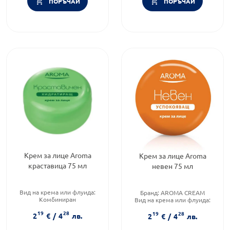
ПОРЪЧАЙ
ПОРЪЧАЙ
Крем за лице Aroma
Крем за лице Aroma
краставица 75 мл
невен 75 мл
Вид на крема или флуида:
Бранд:
AROMA CREAM
Комбиниран
Вид на крема или флуида:
Форма на продукта:
крем
Комбиниран
19
28
19
28
Функционалност:
Функционалност:
Кожни
2
€
/
4
лв.
2
€
/
4
лв.
Подхранване и хидратация
раздразнения