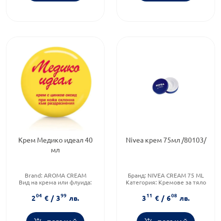
Крем Медико идеал 40
Nivea крем 75мл /80103/
мл
Brand:
AROMA CREAM
Бранд:
NIVEA CREAM 75 ML
Вид на крема или флуида:
Категория:
Кремове за тяло
Комбиниран
Функционалност:
04
99
11
08
Форма на продукта:
крем
Хидратация
2
€
/
3
лв.
3
€
/
6
лв.