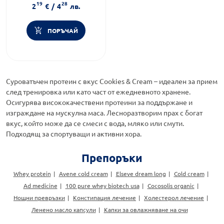
19
28
Функционалност:
Антиейдж
2
€
/
4
лв.
ПОРЪЧАЙ
Суроватъчен протеин с вкус Cookies & Cream – идеален за прием
след тренировка или като част от ежедневното хранене.
Осигурява висококачествени протеини за поддържане и
изграждане на мускулна маса. Лесноразтворим прах с богат
вкус, който може да се смеси с вода, мляко или смути.
Подходящ за спортуващи и активни хора.
Препоръки
Whey protein
Avene cold cream
Elseve dream long
Cold cream
Ad medicine
100 pure whey biotech usa
Cocosolis organic
Нощни превръзки
Констипация лечение
Холестерол лечение
Ленено масло капсули
Капки за овлажняване на очи