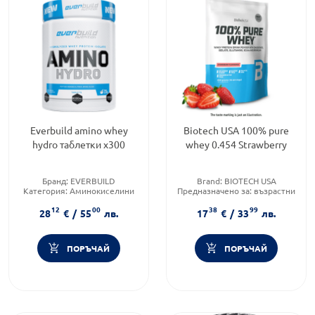
Everbuild amino whey
Biotech USA 100% pure
hydro таблетки х300
whey 0.454 Strawberry
Бранд:
EVERBUILD
Brand:
BIOTECH USA
Категория:
Аминокиселини
Предназначено за:
възрастни
Приложение:
орално
Приложение:
орално
12
00
38
99
28
€
/
55
лв.
17
€
/
33
лв.
ПОРЪЧАЙ
ПОРЪЧАЙ