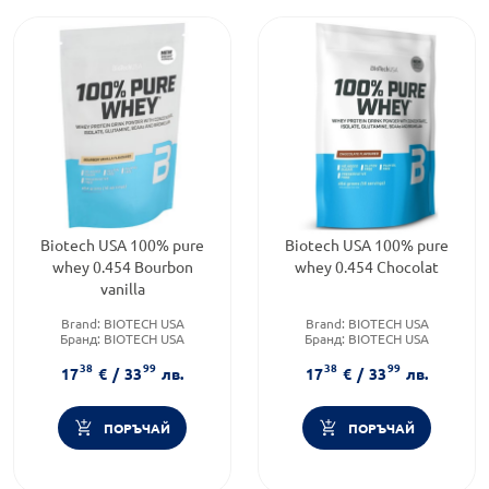
Biotech USA 100% pure
Biotech USA 100% pure
whey 0.454 Bourbon
whey 0.454 Chocolat
vanilla
Brand:
BIOTECH USA
Brand:
BIOTECH USA
Бранд:
BIOTECH USA
Бранд:
BIOTECH USA
Предназначено за:
възрастни
Форма на продукта:
прах
38
99
38
99
17
€
/
33
лв.
17
€
/
33
лв.
ПОРЪЧАЙ
ПОРЪЧАЙ