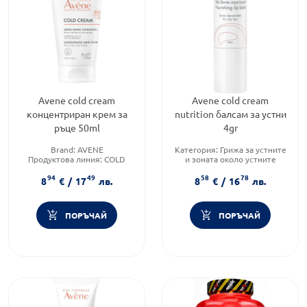
Avene cold cream
Avene cold cream
концентриран крем за
nutrition балсам за устни
ръце 50ml
4gr
Brand:
AVENE
Категория:
Грижа за устните
Продуктова линия:
COLD
и зоната около устните
CREAM
Тип продукт:
Балсам
94
49
58
78
Форма на продукта:
крем
Форма на продукта:
балсам
8
€
/
17
лв.
8
€
/
16
лв.
за устни
ПОРЪЧАЙ
ПОРЪЧАЙ