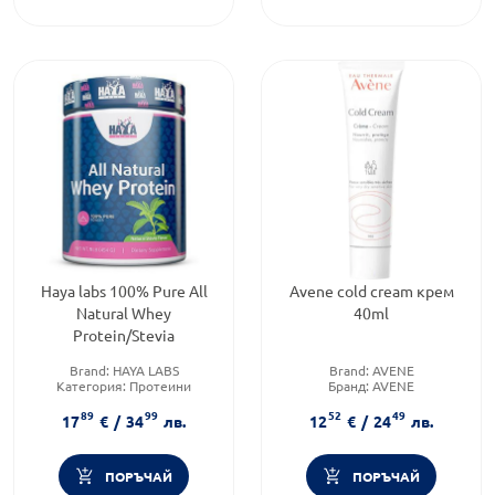
Haya labs 100% Pure All
Avene cold cream крем
Natural Whey
40ml
Protein/Stevia
Brand:
HAYA LABS
Brand:
AVENE
Категория:
Протеини
Бранд:
AVENE
Форма на продукта:
прах
Вид на крема или флуида:
89
99
52
49
Комбиниран
17
€
/
34
лв.
12
€
/
24
лв.
ПОРЪЧАЙ
ПОРЪЧАЙ