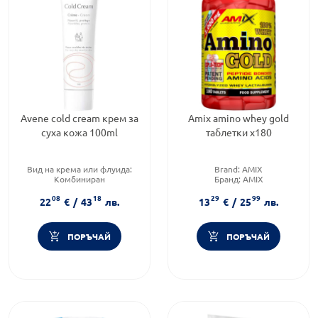
Avene cold cream крем за
Amix amino whey gold
суха кожа 100ml
таблетки х180
Вид на крема или флуида:
Brand:
AMIX
Комбиниран
Бранд:
AMIX
Тип козметика:
Категория:
Аминокиселини
08
18
29
99
Дермокозметика
22
€
/
43
лв.
13
€
/
25
лв.
Форма на продукта:
крем
ПОРЪЧАЙ
ПОРЪЧАЙ