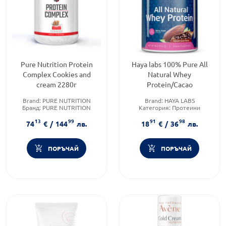
Pure Nutrition Protein
Haya labs 100% Pure All
Complex Cookies and
Natural Whey
cream 2280г
Protein/Cacao
Brand:
PURE NUTRITION
Brand:
HAYA LABS
Бранд:
PURE NUTRITION
Категория:
Протеини
Категория:
Протеини
Форма на продукта:
прах
13
99
91
98
74
€
/
144
лв.
18
€
/
36
лв.
ПОРЪЧАЙ
ПОРЪЧАЙ