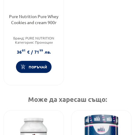
Pure Nutrition Pure Whey
Cookies and cream 900г
Бранд:
PURE NUTRITION
Категория:
Промоции
81
99
36
€
/
71
лв.
ПОРЪЧАЙ
Може да харесаш също: