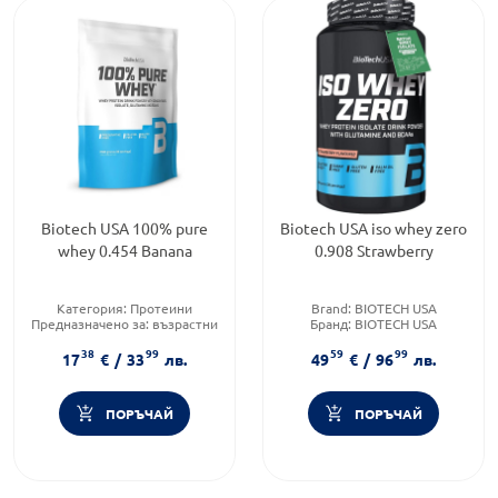
Biotech USA 100% pure
Biotech USA iso whey zero
whey 0.454 Banana
0.908 Strawberry
Категория:
Протеини
Brand:
BIOTECH USA
Предназначено за:
възрастни
Бранд:
BIOTECH USA
Форма на продукта:
прах
Предназначено за:
възрастни
38
99
59
99
17
€
/
33
лв.
49
€
/
96
лв.
ПОРЪЧАЙ
ПОРЪЧАЙ