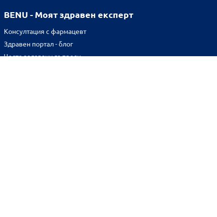
BENU - Моят здравен експерт
Консултация с фармацевт
Здравен портал - блог
Често задавани въпроси
ВРЪЗКИ
Изпълнителна агенция по лекарствата
Български фармацевтичен съюз
Българска асоциация на помощник-фармацевтите
Министерство на здравеопазването
Комисия за защита на потребителите
Абонирай се за нашия бюлетин и грабни
10% отстъпка
за
първата си поръчка!
BENU онлайн аптека е лицензирана от