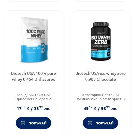
Biotech USA 100% pure
Biotech USA iso whey zero
whey 0.454 Unflavored
0.908 Chocolate
Бранд:
BIOTECH USA
Категория:
Протеини
Приложение:
орално
Предназначено за:
възрастни
Форма на продукта:
прах
Форма на продукта:
прах
38
99
59
99
17
€
/
33
лв.
49
€
/
96
лв.
ПОРЪЧАЙ
ПОРЪЧАЙ