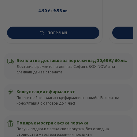
4.90
/
9.58
€
лв.
ПОРЪЧАЙ
Безплатна доставка за поръчки над 30,68 Є/ 60 лв.
Доставка в рамките на деня за София с BOX NOW и на
следващ ден за страната
Консултация с фармацевт
Посъветвай се с магистър-фармацевт онлайн! Безплатна
консултация с отговор до 1 час!
Подарък мостра с всяка поръчка
Получи подарък с всяка своя покупка, без оглед на
стойността – тествай различни продукти!