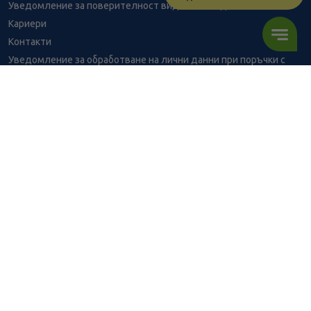
Уведомление за поверителност видеонаблюдение
Кариери
Контакти
Уведомление за обработване на лични данни при поръчки с
доставка до аптека
BENU - Моят здравен експерт
Консултация с фармацевт
1.53
/
2,99
В наличност
€
лв.
Здравен портал - блог
Често задавани въпроси
ПОРЪЧАЙ
ВРЪЗКИ
Изпълнителна агенция по лекарствата
Български фармацевтичен съюз
Българска асоциация на помощник-фармацевтите
Министерство на здравеопазването
Комисия за защита на потребителите