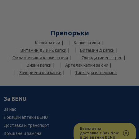
Препоръки
Капки за очи
Капки за уши
Витамин д3 и к2 капки
Витамин д капки
Овлажняващи капки за очи
Оксидативен стрес
Визин капки
Артелак капки за очи
Зачервени очи капки
Тинктура валериана
За BENU
За нас
Локации аптеки BENU
Доставка и транспорт
Безплатна
доставка с Box Now
Връщане и замяна
и до аптеки BENU!