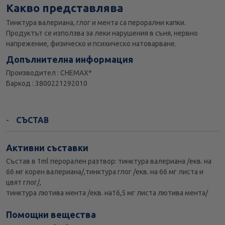
Какво представлява
Тинктура валериана, глог и мента са перорални капки.
Продуктът се използва за леки нарушения в съня, нервно
напрежение, физическо и психическо натоварване.
Допълнителна информация
Производител : CHEMAX*
Баркод : 3800221292010
СЪСТАВ
Активни съставки
Състав в 1ml перорален разтвор: тинктура валериана /екв. на
66 мг корен валериана/,тинктура глог /екв. на 66 мг листа и
цвят глог/,
тинктура лютива мента /екв. на16,5 мг листа лютива мента/
Помощни вещества