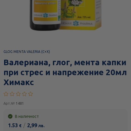
GLOG MENTA VALERIA (C+X)
Валериана, глог, мента капки
при стрес и напрежение 20мл
Химакс
Арт.№
1481
В наличност
1.53
/
2,99
€
лв.