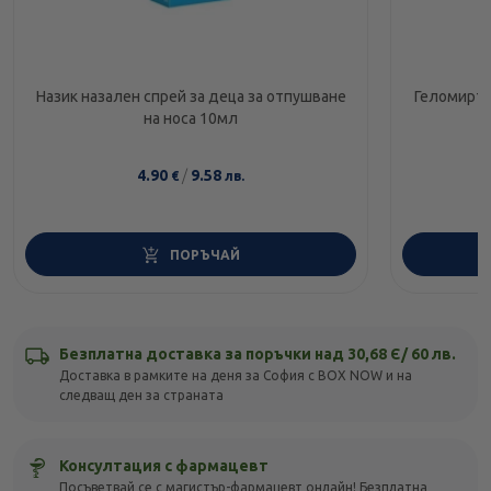
Назик назален спрей за деца за отпушване
Геломирто
на носа 10мл
4.90
/
9.58
€
лв.
ПОРЪЧАЙ
Безплатна доставка за поръчки над 30,68 Є/ 60 лв.
Доставка в рамките на деня за София с BOX NOW и на
следващ ден за страната
Консултация с фармацевт
Посъветвай се с магистър-фармацевт онлайн! Безплатна