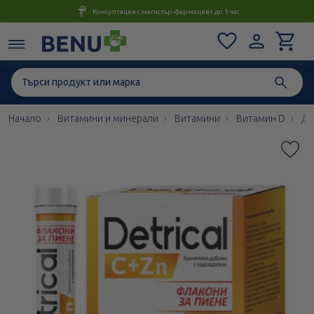
Консултация с магистър-фармацевт до 1 час
Начало
Витамини и минерали
Витамини
Витамин D
Де