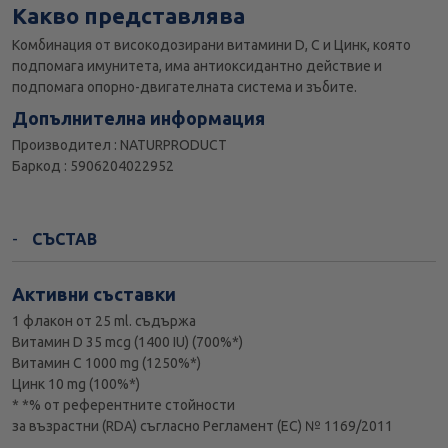
Какво представлява
Комбинация от високодозирани витамини D, C и Цинк, която
подпомага имунитета, има антиоксидантно действие и
подпомага опорно-двигателната система и зъбите.
Допълнителна информация
Производител : NATURPRODUCT
Баркод : 5906204022952
СЪСТАВ
Активни съставки
1 флакон от 25 ml. съдържа
Витамин D 35 mcg (1400 IU) (700%*)
Витамин С 1000 mg (1250%*)
Цинк 10 mg (100%*)
* *% от референтните стойности
за възрастни (RDA) съгласно Регламент (ЕС) № 1169/2011