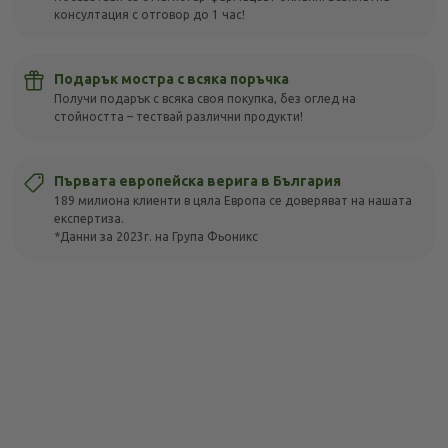
консултация с отговор до 1 час!
Подарък мостра с всяка поръчка
Получи подарък с всяка своя покупка, без оглед на
стойността – тествай различни продукти!
Първата европейска верига в България
189 милиона клиенти в цяла Европа се доверяват на нашата
експертиза.
*Данни за 2023г. на Група Фьоникс