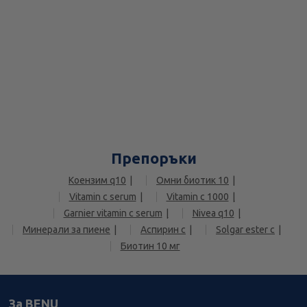
Препоръки
Коензим q10
Омни биотик 10
Vitamin c serum
Vitamin c 1000
Garnier vitamin c serum
Nivea q10
Минерали за пиене
Аспирин c
Solgar ester c
Биотин 10 мг
За BENU