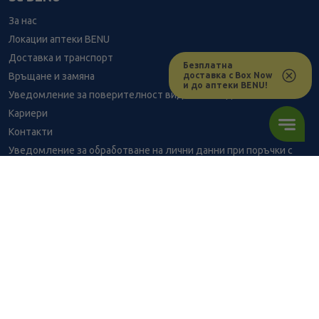
За нас
Локации аптеки BENU
Доставка и транспорт
Безплатна
доставка с Box Now
Връщане и замяна
и до аптеки BENU!
Уведомление за поверителност видеонаблюдение
Кариери
Контакти
Уведомление за обработване на лични данни при поръчки с
доставка до аптека
BENU - Моят здравен експерт
Консултация с фармацевт
6.64
/
12,99
В наличност
€
лв.
Здравен портал - блог
Често задавани въпроси
ПОРЪЧАЙ
ВРЪЗКИ