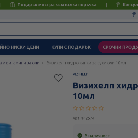
Подарък мостра към всяка поръчка
Консул
ЙНО НИСКИ ЦЕНИ
КУПИ С ПОДАРЪК
СРОЧНИ ПРОД
а и витамини за очи
Визихелп хидро капки за сухи очи 10мл
VIZIHELP
Визихелп хидро
10мл
Арт.№
2574
В наличност