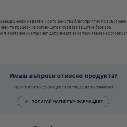
а медицинско изделие, което действа благоприятно при състояния 
тивните процеси на роговицата и създава защитна бариера.
л и натриев хиалуронат допринасят за овлажняване на роговицат
Имаш въпроси относно продукта?
Нашите опитни фармацевти са тук, за да ти помогнат!
ПОПИТАЙ МАГИСТЪР-ФАРМАЦЕВТ