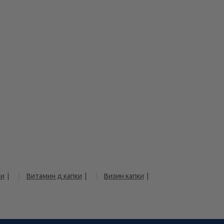
чи
Витамин д капки
Визин капки