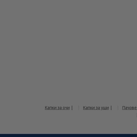
Капки за очи
Капки за уши
Пачове 