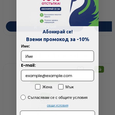
7.82
/
15.29
€
лв.
ПОРЪЧАЙ
Абонирай се!
Вземи промокод за -10%
Име:
Още от тази марка
E-mail:
Пол
Жена
Мъж
Съгласявам се с общите условия
Съгласявам се с общите условия
ОБЩИ УСЛОВИЯ