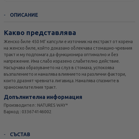
ОПИСАНИЕ
Какво представлява
Женско биле 450 МГ капсули е източник на екстракт от корена
на женско биле, който доказано облекчава стомашно-чревния
тракт и му подпомага да функционира оптимално и без
напрежение. Има слабо изразено слабително действие.
Насърчава образуването на слуз в стомаха, успокоява
възпалението и намалява влиянието на различни фактори,
които дразнят чревната лигавица. Намалява спазмите в
храносмилателния тракт.
Допълнителна информация
Производител : NATURES WAY*
Баркод : 033674146002
СЪСТАВ