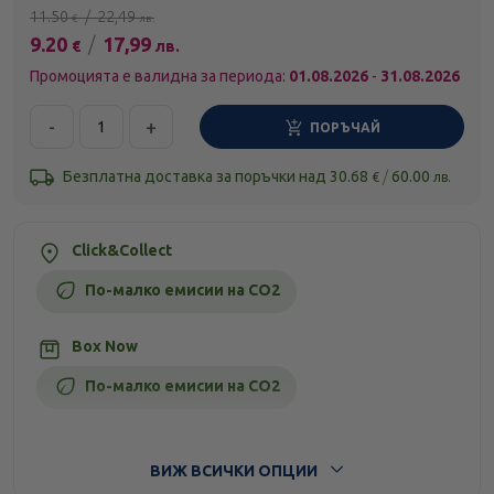
11.50
/
22,49
€
лв.
9.20
/
17,99
€
лв.
Промоцията е валидна за периода:
01.08.2026
-
31.08.2026
-
+
ПОРЪЧАЙ
Безплатна доставка за поръчки над
30.68
/
60.00
€
лв.
Click&Collect
По-малко емисии на CO2
Box Now
По-малко емисии на CO2
Стандартна доставка
ВИЖ ВСИЧКИ ОПЦИИ