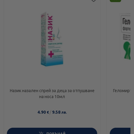
Назик назален спрей за деца за отпушване
Геломирто
на носа 10мл
4.90
/
9.58
€
лв.
ПОРЪЧАЙ