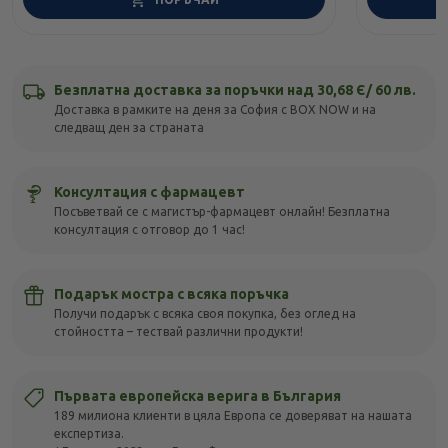
Безплатна доставка за поръчки над 30,68 Є/ 60 лв.
Доставка в рамките на деня за София с BOX NOW и на
следващ ден за страната
Консултация с фармацевт
Посъветвай се с магистър-фармацевт онлайн! Безплатна
консултация с отговор до 1 час!
Подарък мостра с всяка поръчка
Получи подарък с всяка своя покупка, без оглед на
стойността – тествай различни продукти!
Първата европейска верига в България
189 милиона клиенти в цяла Европа се доверяват на нашата
експертиза.