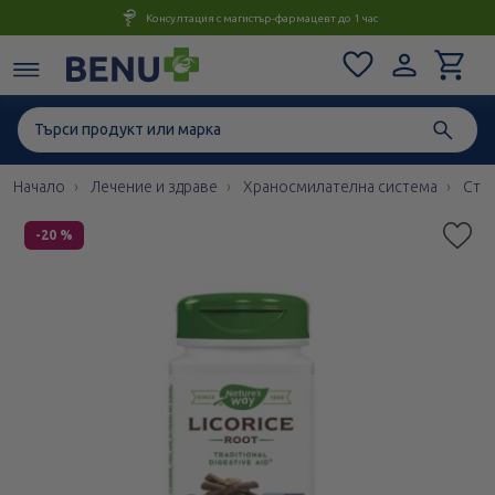
Консултация с магистър-фармацевт до 1 час
Начало
Лечение и здраве
Храносмилателна система
Стом
Етикети
-20 %