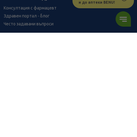
и до аптеки BENU!
Консултация с фармацевт
Здравен портал - блог
Често задавани въпроси
ВРЪЗКИ
Изпълнителна агенция по лекарствата
Български фармацевтичен съюз
Българска асоциация на помощник-фармацевтите
Министерство на здравеопазването
Комисия за защита на потребителите
Абонирай се за нашия бюлетин и грабни
10% отстъпка
за
първата си поръчка!
АБОНИРАЙ СЕ