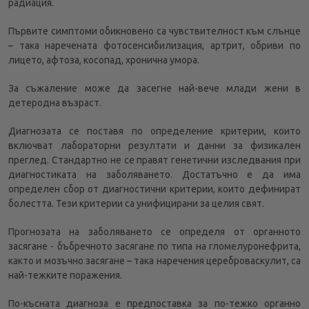
радиация.
Първите симптоми обикновено са чувствителност към слънце
– така наречената фотосенсибилизация, артрит, обриви по
лицето, афтоза, косопад, хронична умора.
За съжаление може да засегне най-вече млади жени в
детеродна възраст.
Диагнозата се поставя по определение критерии, които
включват лабораторни резултати и данни за физикален
преглед. Стандартно не се правят генетични изследвания при
диагностиката на заболяването. Достатъчно е да има
определен сбор от диагностични критерии, които дефинират
болестта. Тези критерии са унифицирани за целия свят.
Прогнозата на заболяването се определя от органното
засягане - бъбречното засягане по типа на гломелуронефрита,
както и мозъчно засягане – така наречения цереброваскулит, са
най-тежките поражения.
По-късната диагноза е предпоставка за по-тежко органно