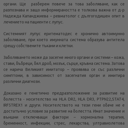
органи. Ще разберем повече за това заболяване, как се
разпознава и защо информираността е толкова важна от д-р
Надежда Капанджиева – ревматолог с дългогодишен опит в
лечението на пациенти с лупус.
Системният лупус еритематодес е хронично автоимунно
заболяване, при което имунната система образува антитела
срещу собствените тъкани и клетки.
Заболяването може да засегне много органи и системи – кожа,
стави, бъбреци, бял дроб, мозък, сърце, кръвна система. Затова
се нарича Великият имитатор – проявява се със различни
симптоми, в зависимост от засегнатия орган и имитира
различни диагнози.
Доказано е генетично предразположение за развитие на
болестта - носителство на HLA DR2, HLA DR3, PTPN22,STAT4,
IRF5TREX1 и други. Носителството на тези гени обаче не е
достатъчно условие за развитие на болестта. Имат значение и
външни отключващи фактори – хормонална терапия,
бременност, инфекции, стрес, лекарства, ултравиолетова