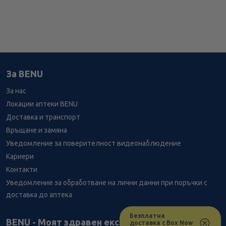
За BENU
За нас
Локации аптеки BENU
Доставка и транспорт
Връщане и замяна
Уведомление за поверителност видеонаблюдение
Кариери
Контакти
Уведомление за обработване на лични данни при поръчки с
доставка до аптека
Безплатна
Лесно ли се ориентираш в сайта ни днес?
BENU - Моят здравен експерт
доставка с Box Now