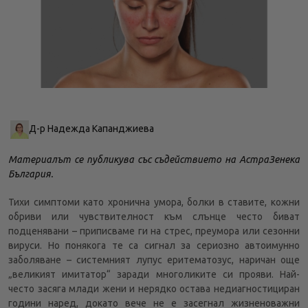
Д-р Надежда Капанджиева
Материалът се публикува със съдействието на АстраЗенека
България.
Тихи симптоми като хронична умора, болки в ставите, кожни
обриви или чувствителност към слънце често биват
подценявани – приписваме ги на стрес, преумора или сезонни
вируси. Но понякога те са сигнал за сериозно автоимунно
заболяване – системният лупус еритематозус, наричан още
„великият имитатор“ заради многоликите си прояви. Най-
често засяга млади жени и нерядко остава недиагностициран
години наред, докато вече не е засегнал жизненоважни