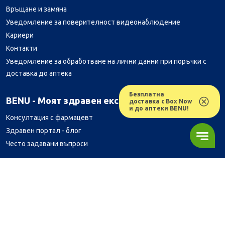
Връщане и замяна
Уведомление за поверителност видеонаблюдение
Кариери
Контакти
Уведомление за обработване на лични данни при поръчки с
доставка до аптека
Безплатна
Лесно ли се ориентираш в сайта ни днес?
BENU - Моят здравен експерт
доставка с Box Now
и до аптеки BENU!
Консултация с фармацевт
Здравен портал - блог
Често задавани въпроси
ВРЪЗКИ
Изпълнителна агенция по лекарствата
Български фармацевтичен съюз
Българска асоциация на помощник-фармацевтите