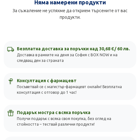
Няма намерени продукти
За съжаление не успяхме да открием търсените от вас
продукти.
Безплатна доставка за поръчки над 30,68 Є/ 60 лв.
Доставка в рамките на деня за София с BOX NOW и на
следващ ден за страната
Консултация с фармацевт
Посъветвай се с магистър-фармацевт онлайн! Безплатна
консултация с отговор до 1 час!
Подарък мостра с всяка поръчка
Получи подарък с всяка своя покупка, без оглед на
стойността – тествай различни продукти!