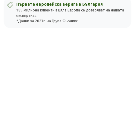
Първата европейска верига в България
189 милиона клиенти в цяла Европа се доверяват на нашата
експертиза.
*Данни за 2023г. на Група Фьоникс
Скъпа доставка
Търсих друго
Технически проблем с плащането
Просто разглеждам