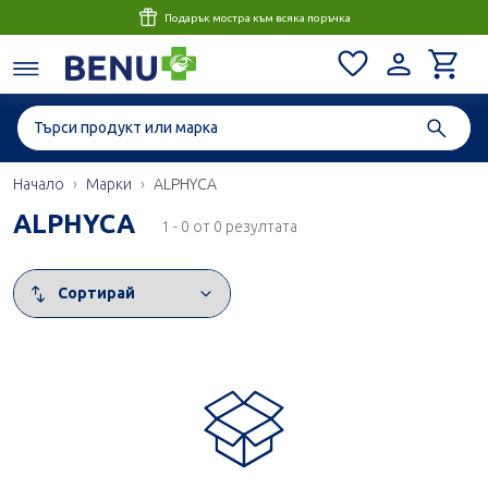
Подарък мостра към всяка поръчка
Начало
Марки
ALPHYCA
ALPHYCA
1 - 0 от 0 резултата
Сортирай