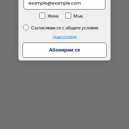
Намерих по-евтино
Пол
Жена
Мъж
Съгласявам се с общите условия
Съгласявам се с общите условия
ОБЩИ УСЛОВИЯ
Абонирам се