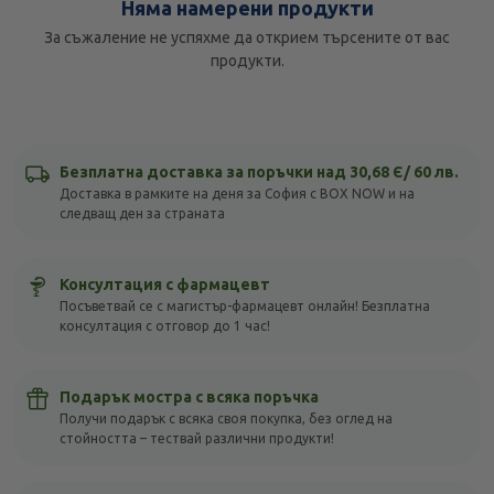
Няма намерени продукти
За съжаление не успяхме да открием търсените от вас
продукти.
Безплатна доставка за поръчки над 30,68 Є/ 60 лв.
Доставка в рамките на деня за София с BOX NOW и на
следващ ден за страната
Консултация с фармацевт
Посъветвай се с магистър-фармацевт онлайн! Безплатна
консултация с отговор до 1 час!
Подарък мостра с всяка поръчка
Получи подарък с всяка своя покупка, без оглед на
стойността – тествай различни продукти!