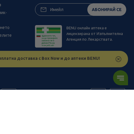
з
АБОНИРАЙ СЕ
ник-
ането
BENU онлайн аптека е
лицензирана от Изпълнителна
телите
Агенция по Лекарствата.
зплатна доставка с Box Now и до аптеки BENU!
ъв физическите ни обекти и други наши платформи за продажба