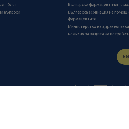
л - блог
Български фармацевтичен съю
ни въпроси
Българска асоциация на помощ
фармацевтите
Министерство на здравеопазв
Комисия за защита на потреби
Бе
FR
benu.bg важат само за нея и могат да се различават от цените в