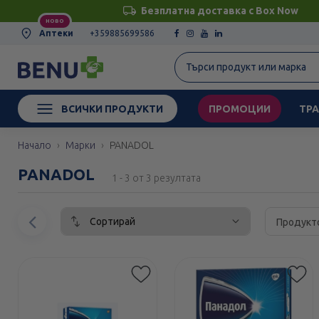
Безплатна доставка с Box Now
НОВО
Аптеки
+359885699586
ВСИЧКИ ПРОДУКТИ
ПРОМОЦИИ
ТРА
Начало
Марки
PANADOL
PANADOL
1 - 3 от 3 резултата
Сортирай
Предишен
Продукт
елемент