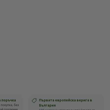
а поръчка
Първата европейска верига в
 покупка, без
България
вай различни