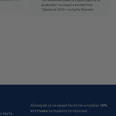
189 милиона клиенти в цяла Европа се
доверяват на нашата експертиза.
*Данни за 2023г. на Група Фьоникс
Абонирай се за нашия бюлетин и грабни
10%
отстъпка
за първата си поръчка!
рствата