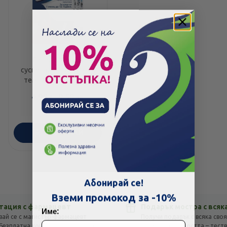
Панадол бейби
суспензия при болка и
температура 120мг/
5мл 100мл
4.90
/
9.58
€
лв.
ПОРЪЧАЙ
Скъпа доставка
Търсих друго
Абонирай се!
Технически проблем с плащането
Вземи промокод за -10%
тация с фармацевт
Подарък мостра с всяк
Име:
вай се с магистър-фармацевт
Получи подарък с всяка своя
Просто разглеждам
Намерих по-евтино
Безплатна консултация с отговор
оглед на стойността – тест