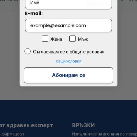
!
продукти!
E-mail:
Пол
Жена
Мъж
Съгласявам се с общите условия
Съгласявам се с общите условия
ОБЩИ УСЛОВИЯ
Абонирам се
ят здравен експерт
ВРЪЗКИ
с фармацевт
Изпълнителна агенция по лека