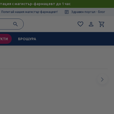
тация с магистър-фармацевт до 1 час
Попитай нашия магистър-фармацевт!
Здравен портал - блог
УКТИ
БРОШУРА
Сл
ел