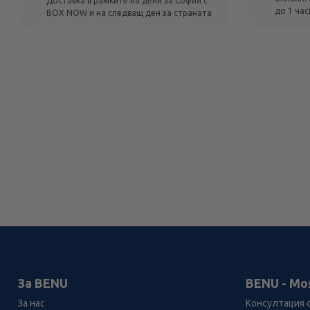
Доставка в рамките на деня за София с
до 1 час
BOX NOW и на следващ ден за страната
За BENU
BENU - Мо
За нас
Консултация 