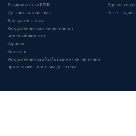
Локации аптеки BENU
Здравен порта
Доставка и транспорт
Често задава
Връщане и замяна
Уведомление за поверителност
видеонаблюдение
Кариери
Контакти
Уведомление за обработване на лични данни
при поръчки с доставка до аптека
Лесно ли се ориентираш в
сайта ни днес?
CH
CZ
EE
LT
LV
HU
NL
RS
SK
RO
IT
BE
IE
UK
NO
DE
Цените и промоциите на продуктите обявени в онлайн аптека 