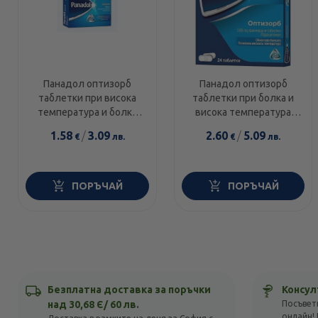
Панадол оптизорб
Панадол оптизорб
таблетки при висока
таблетки при болка и
температура и болка
висока температура
500мг х12
500мг х24
1.58
/
3.09
2.60
/
5.09
€
лв.
€
лв.
ПОРЪЧАЙ
ПОРЪЧАЙ
Безплатна доставка за поръчки
Консул
над 30,68 Є/ 60 лв.
Посъвет
онлайн! 