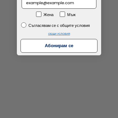
Намерих по-евтино
Пол
Жена
Мъж
Съгласявам се с общите условия
Съгласявам се с общите условия
ОБЩИ УСЛОВИЯ
Абонирам се