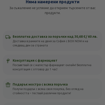
Няма намерени продукти
За съжаление не успяхме да открием търсените от вас
продукти.
Безплатна доставка за поръчки над 30,68 Є/ 60 лв.
Доставка в рамките на деня за София с BOX NOW и на
следващ ден за страната
Консултация с фармацевт
Посъветвай се с магистър-фармацевт онлайн! Безплатна
консултация с отговор до 1 час!
Подарък мостра с всяка поръчка
Получи подарък с всяка своя покупка, без оглед на
стойността – тествай различни продукти!