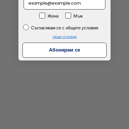
Намерих по-евтино
Пол
Жена
Мъж
Съгласявам се с общите условия
Съгласявам се с общите условия
ОБЩИ УСЛОВИЯ
Абонирам се