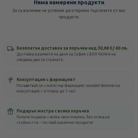
Няма намерени продукти
За съжаление не успяхме да открием търсените от вас
продукти.
Безплатна доставка за поръчки над 30,68 Є/ 60 лв.
Доставка в рамките на деня за София с BOX NOW и на
следващ ден за страната
Консултация с фармацевт
Посъветвай се с магистър-фармацевт онлайн! Безплатна
консултация с отговор до 1 час!
Подарък мостра с всяка поръчка
Получи подарък с всяка своя покупка, без оглед на
стойността – тествай различни продукти!