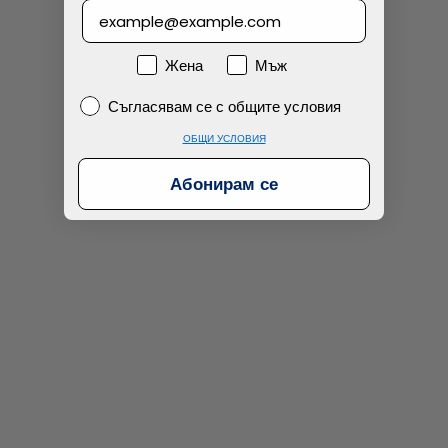
Намерих по-евтино
Пол
Жена
Мъж
Съгласявам се с общите условия
Съгласявам се с общите условия
ОБЩИ УСЛОВИЯ
Абонирам се