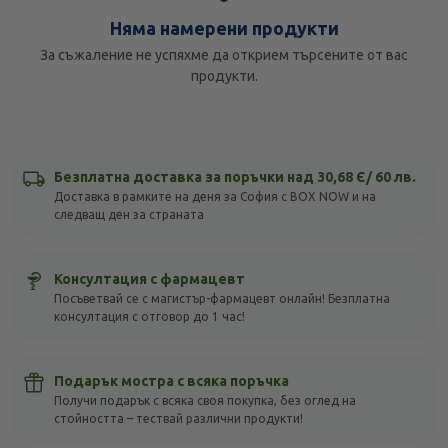
Няма намерени продукти
За съжаление не успяхме да открием търсените от вас
продукти.
Безплатна доставка за поръчки над 30,68 Є/ 60 лв.
Доставка в рамките на деня за София с BOX NOW и на
следващ ден за страната
Консултация с фармацевт
Посъветвай се с магистър-фармацевт онлайн! Безплатна
консултация с отговор до 1 час!
Подарък мостра с всяка поръчка
Получи подарък с всяка своя покупка, без оглед на
стойността – тествай различни продукти!