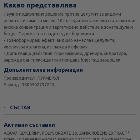
Какво представлява
Научно подкрепено решение против целулит за видими
резултати само за месец. 10+ натурални ключови съставки във
висока концентрация и таргетирано действие в зоната дупе и
бедра. С аромат на сладолед от боровинки.
- Трансформиращ ефект: видимо намалява целулита,
увеличава колагена, изглажда и оформя
- Допълващо действие: гори мазнини, дренира, хидратира,
зарежда с антиоксиданти и придава блестящ завършек.
Допълнителна информация
Производител : ПУРМЕРУЛ
Баркод : 3800502737223
СЪСТАВ
Активни съставки
AQUA*, GLYCERIN*, POLYSORBATE 20, JANIA RUBENS EXTRACT*,
SCHINUS TEREBINTHIFOLIA SEED EXTRACT*, PUNICA GRANATUM