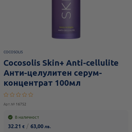
COCOSOLIS
Cocosolis Skin+ Anti-cellulite
Анти-целулитен серум-
концентрат 100мл
Арт.№
16752
В наличност
32.21
/
63,00
€
лв.