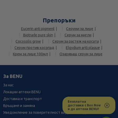
Препоръки
Eucerin anti pigment
Серуми за лице
Biotrade pure skin
Серум за мигли
Cocosolis grow
Серум за растеж на косата
Серум против косопад
Elgydium anti plaque
Крем за лице 100мл
Озаряващ серум за лице
За BENU
За нас
Локации аптеки BENU
Доставка и транспорт
Безплатна
доставка с Box Now
Връщане и замяна
и до аптеки BENU!
Уведомление за поверителност видеонаблюдение