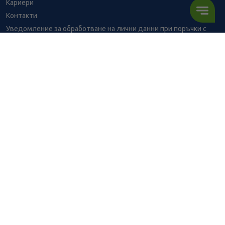
Кариери
Контакти
Уведомление за обработване на лични данни при поръчки с
доставка до аптека
BENU - Моят здравен експерт
Консултация с фармацевт
32.21
/
63,00
В наличност
€
лв.
Здравен портал - блог
Често задавани въпроси
ПОРЪЧАЙ
ВРЪЗКИ
Изпълнителна агенция по лекарствата
Български фармацевтичен съюз
Българска асоциация на помощник-фармацевтите
Министерство на здравеопазването
Комисия за защита на потребителите