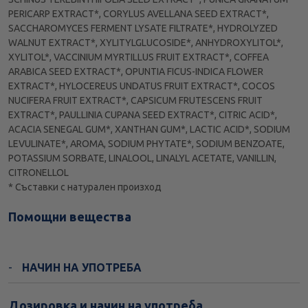
PERICARP EXTRACT*, CORYLUS AVELLANA SEED EXTRACT*,
SACCHAROMYCES FERMENT LYSATE FILTRATE*, HYDROLYZED
WALNUT EXTRACT*, XYLITYLGLUCOSIDE*, ANHYDROXYLITOL*,
XYLITOL*, VACCINIUM MYRTILLUS FRUIT EXTRACT*, COFFEA
ARABICA SEED EXTRACT*, OPUNTIA FICUS-INDICA FLOWER
EXTRACT*, HYLOCEREUS UNDATUS FRUIT EXTRACT*, COCOS
NUCIFERA FRUIT EXTRACT*, CAPSICUM FRUTESCENS FRUIT
EXTRACT*, PAULLINIA CUPANA SEED EXTRACT*, CITRIC ACID*,
ACACIA SENEGAL GUM*, XANTHAN GUM*, LACTIC ACID*, SODIUM
LEVULINATE*, AROMA, SODIUM PHYTATE*, SODIUM BENZOATE,
POTASSIUM SORBATE, LINALOOL, LINALYL ACETATE, VANILLIN,
CITRONELLOL
* Съставки с натурален произход
Помощни вещества
НАЧИН НА УПОТРЕБА
Дозировка и начин на употреба