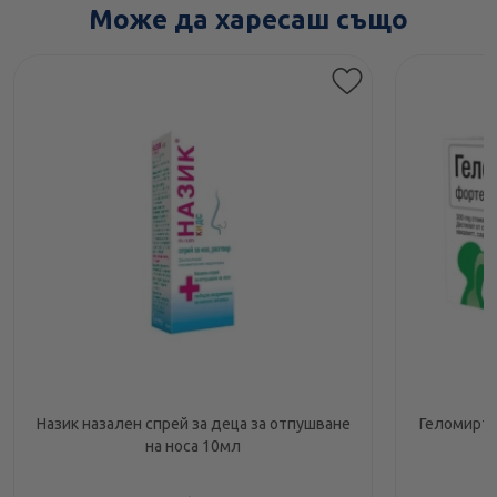
Може да харесаш също
Назик назален спрей за деца за отпушване
Геломирто
на носа 10мл