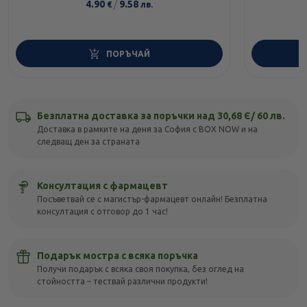
4.90
/
9.58
€
лв.
ПОРЪЧАЙ
Безплатна доставка за поръчки над 30,68 Є/ 60 лв.
Доставка в рамките на деня за София с BOX NOW и на
следващ ден за страната
Консултация с фармацевт
Посъветвай се с магистър-фармацевт онлайн! Безплатна
консултация с отговор до 1 час!
Подарък мостра с всяка поръчка
Получи подарък с всяка своя покупка, без оглед на
стойността – тествай различни продукти!