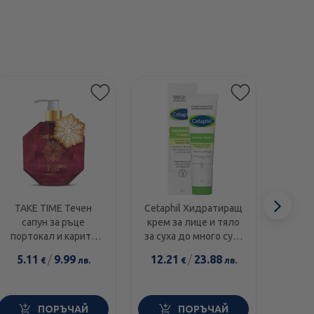
Етикети
Сл
TAKE TIME Течен
Cetaphil Хидратиращ
Swans
сапун за ръце
крем за лице и тяло
1000I
еле
портокал и карите
за суха до много суха
диамант 300мл
и чувствителна кожа
5.11
/
9.99
12.21
/
23.88
14.0
€
лв.
€
лв.
100г
ПОРЪЧАЙ
ПОРЪЧАЙ