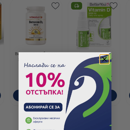
Витамин D3 таблетки
Витамин D 3000IU,
за имунитет 800 IU
спрей 15мл., Better
х120 Vitagold
You
10.94
/
21.40
12.78
/
25.00
€
лв.
€
лв.
ПОРЪЧАЙ
ПОРЪЧАЙ