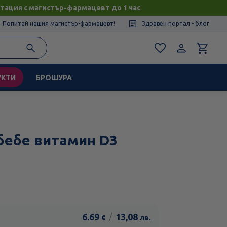
тация с магистър-фармацевт до 1 час
Попитай нашия магистър-фармацевт!
Здравен портал - блог
УКТИ
БРОШУРА
бебе витамин D3
6.69
/
13,08
€
лв.