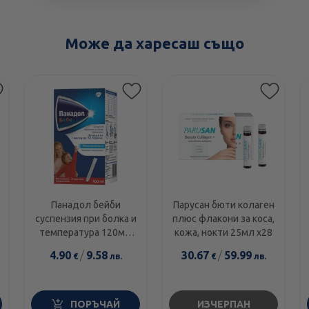
Може да харесаш също
Панадол бейби
Парусан бюти колаген
суспензия при болка и
плюс флакони за коса,
температура 120мг/
кожа, нокти 25мл х28
5мл 100мл
4.90
/
9.58
30.67
/
59.99
€
лв.
€
лв.
ПОРЪЧАЙ
ИЗЧЕРПАН