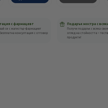
тация с фармацевт
Подарък мостра с всяк
вай се с магистър-фармацевт
Получи подарък с всяка своя
Безплатна консултация с отговор
оглед на стойността – тест
!
продукти!