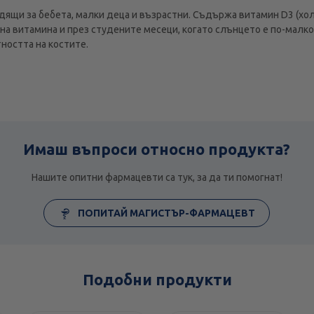
дящи за бебета, малки деца и възрастни. Съдържа витамин D3 (х
а витамина и през студените месеци, когато слънцето е по-малк
ността на костите.
Имаш въпроси относно продукта?
Нашите опитни фармацевти са тук, за да ти помогнат!
ПОПИТАЙ МАГИСТЪР-ФАРМАЦЕВТ
Подобни продукти