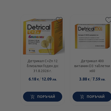
Детрикал C+Zn 12
Детрикал 400
близалки Годен до:
витамин D3 таблетки
31.8.2026 г.
х60
6.18
/
12.09
3.88
/
7.59
€
лв.
€
лв.
ПОРЪЧАЙ
ПОРЪЧАЙ