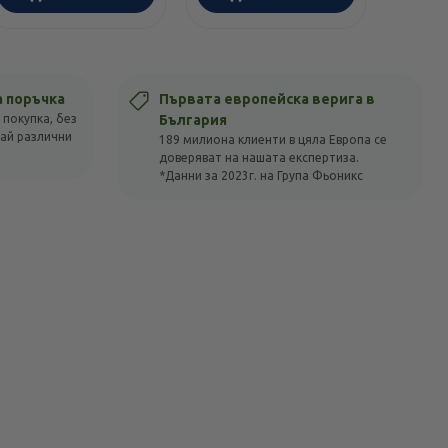
а поръчка
Първата европейска верига в
 покупка, без
България
вай различни
189 милиона клиенти в цяла Европа се
доверяват на нашата експертиза.
*Данни за 2023г. на Група Фьоникс