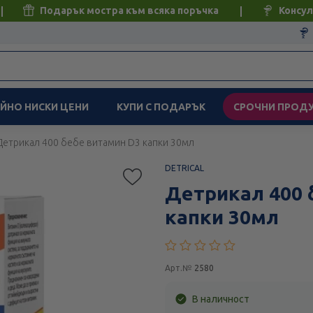
Подарък мостра към всяка поръчка
Консул
ЙНО НИСКИ ЦЕНИ
КУПИ С ПОДАРЪК
СРОЧНИ ПРОД
Детрикал 400 бебе витамин D3 капки 30мл
DETRICAL
Детрикал 400 
капки 30мл
Арт.№
2580
В наличност