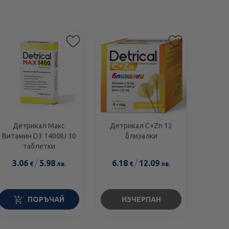
Детрикал Макс
Детрикал C+Zn 12
Витамин D3 1400IU 30
близалки
таблетки
3.06
/
5.98
6.18
/
12.09
€
лв.
€
лв.
ПОРЪЧАЙ
ИЗЧЕРПАН