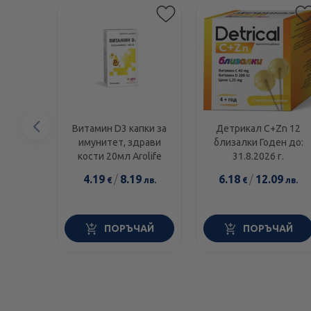
Предишен
Витамин D3 капки за
Детрикал C+Zn 12
имунитет, здрави
близалки Годен до:
елемент
кости 20мл Arolife
31.8.2026 г.
4.19
/
8.19
6.18
/
12.09
€
лв.
€
лв.
ПОРЪЧАЙ
ПОРЪЧАЙ