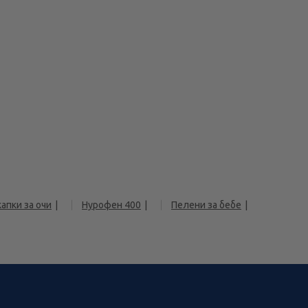
апки за очи
Нурофен 400
Пелени за бебе