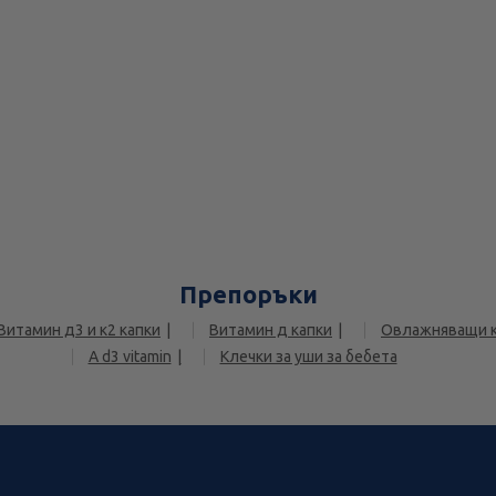
Препоръки
Витамин д3 и к2 капки
Витамин д капки
Овлажняващи к
A d3 vitamin
Клечки за уши за бебета