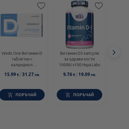
Сл
Wedo One Витамин D
Витамин D3 капсули
Солиг
таблетки с
за здрави кости
за 
еле
калцидиол
1000IU х100 Haya Labs
1
монохидрат х20
15.99
/
31.27
9.76
/
19.09
7.0
€
лв.
€
лв.
ПОРЪЧАЙ
ПОРЪЧАЙ