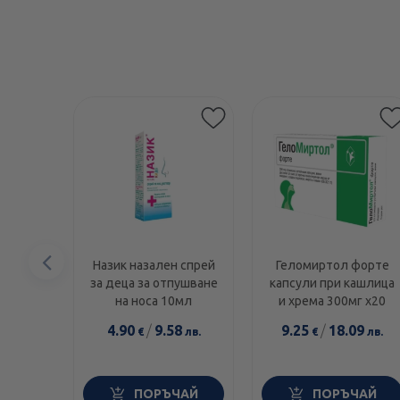
Предишен
Назик назален спрей
Геломиртол форте
за деца за отпушване
капсули при кашлица
елемент
на носа 10мл
и хрема 300мг х20
4.90
/
9.58
9.25
/
18.09
€
лв.
€
лв.
ПОРЪЧАЙ
ПОРЪЧАЙ