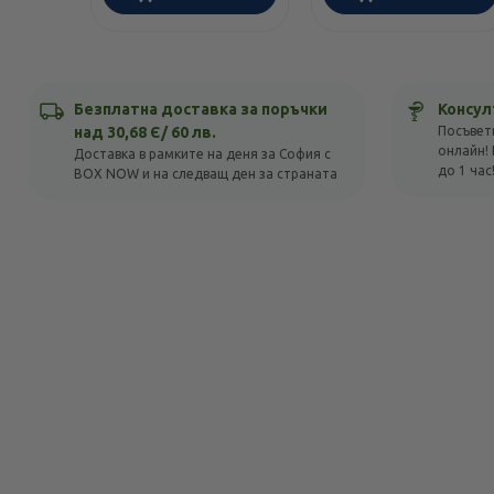
Безплатна доставка за поръчки
Консул
над 30,68 Є/ 60 лв.
Посъвет
онлайн! 
Доставка в рамките на деня за София с
до 1 час
BOX NOW и на следващ ден за страната