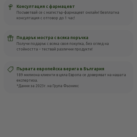
Консултация с фармацевт
Посъветвай се с магистър-фармацевт онлайн! Безплатна
консултация с отговор до 1 час!
Подарък мостра с всяка поръчка
Получи подарък с всяка своя покупка, без оглед на
стойността – тествай различни продукти!
Първата европейска верига в България
189 милиона клиенти в цяла Европа се доверяват на нашата
експертиза.
*Данни за 2023г. на Група Фьоникс