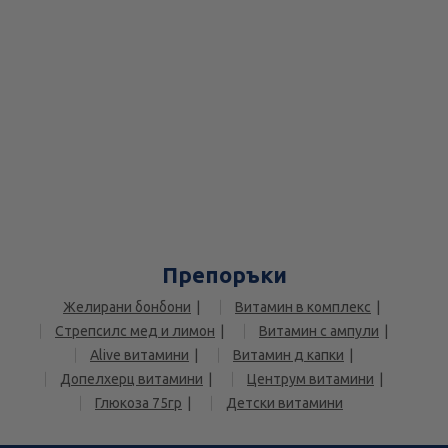
Препоръки
Желирани бонбони
Витамин в комплекс
Стрепсилс мед и лимон
Витамин с ампули
Alive витамини
Витамин д капки
Допелхерц витамини
Центрум витамини
Глюкоза 75гр
Детски витамини