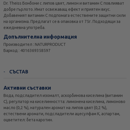
Dr. Theiss Бонбони с липов цвят, лимон и витамин С повлияват
добре гърлото. Имат освежаващ ефект и приятен вкус.
Добавеният витамин C подпомага естествените защитни сили
на организма. Предлагат се в опаковка от 75г. Подходящи за
ежедневна употреба.
Допълнителна информация
Производител : NATURPRODUCT
Баркод : 4016369358597
СЪСТАВ
Активни съставки
Вода, подсладител изомалт, аскорбинова киселина (витамин
С), регулатор на киселинността: лимонена киселина, лимоново
масло (0,2 %), натурален аромат на липов цвят (0,2 %),
естествени аромати, подсладители ацесулфам К, аспартам,
оцветител: бета каротин.