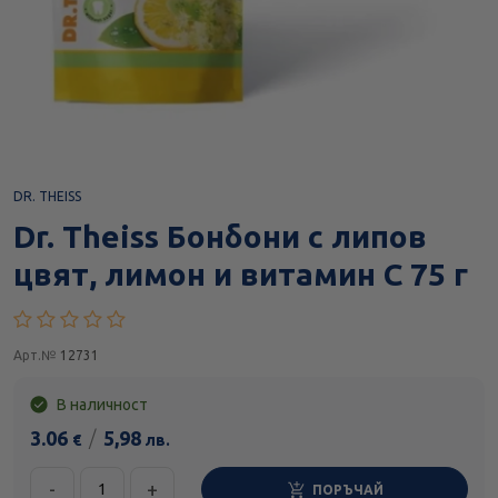
DR. THEISS
Dr. Theiss Бонбони с липов
цвят, лимон и витамин С 75 г
Арт.№
12731
В наличност
3.06
/
5,98
€
лв.
-
+
ПОРЪЧАЙ