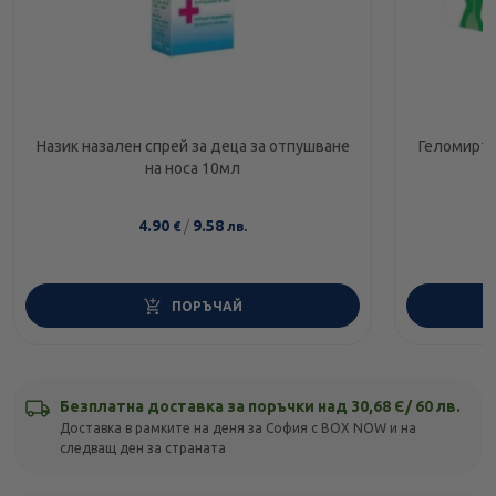
Назик назален спрей за деца за отпушване
Геломирто
на носа 10мл
4.90
/
9.58
€
лв.
ПОРЪЧАЙ
Безплатна доставка за поръчки над 30,68 Є/ 60 лв.
Доставка в рамките на деня за София с BOX NOW и на
следващ ден за страната