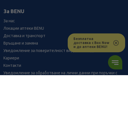
За BENU
За нас
Локации аптеки BENU
Доставка и транспорт
Безплатна
доставка с Box Now
Връщане и замяна
и до аптеки BENU!
Уведомление за поверителност видеонаблюдение
Кариери
Контакти
Уведомление за обработване на лични данни при поръчки с
доставка до аптека
BENU - Моят здравен експерт
Консултация с фармацевт
3.06
/
5,98
В наличност
€
лв.
Здравен портал - блог
Често задавани въпроси
ПОРЪЧАЙ