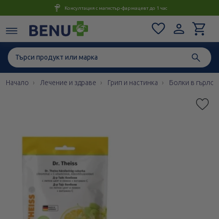
Консултация с магистър-фармацевт до 1 час
Начало
Лечение и здраве
Грип и настинка
Болки в гърлот