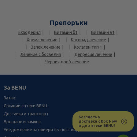
Препоръки
Екзодерил
Витамин б1
Витамин в1
Хрема лечение
Косопад лечение
Запек лечение
Колаген тип 1
Лечение с босвелия
Депресия лечение
Черния дроб лечение
За BENU
За нас
Локации аптеки BENU
Доставка и транспорт
Безплатна
доставка с Box Now
Връщане и замяна
и до аптеки BENU!
Уведомление за поверителност видеонаблюдение