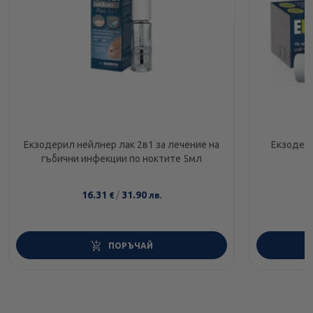
Екзодерил нейлнер лак 2в1 за лечение на
Екзодерил крем за л
гъбични инфекции по ноктите 5мл
16.31
/
31.90
€
лв.
ПОРЪЧАЙ