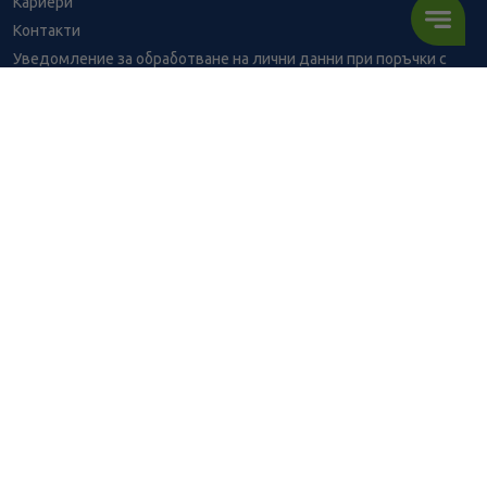
Кариери
Контакти
Уведомление за обработване на лични данни при поръчки с
доставка до аптека
BENU - Моят здравен експерт
Консултация с фармацевт
12.83
/
25,09
В наличност
€
лв.
Здравен портал - блог
Често задавани въпроси
ПОРЪЧАЙ
ВРЪЗКИ
Изпълнителна агенция по лекарствата
Български фармацевтичен съюз
Българска асоциация на помощник-фармацевтите
Министерство на здравеопазването
Комисия за защита на потребителите