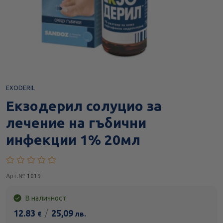
EXODERIL
Екзодерил солуцио за
лечение на гъбични
инфекции 1% 20мл
Арт.№
1019
В наличност
12.83
/
25,09
€
лв.