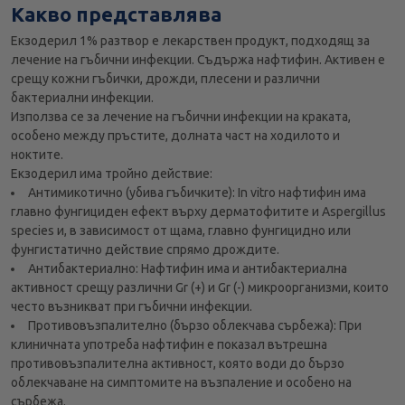
Какво представлява
Екзодерил 1% разтвор e лекарствен продукт, подходящ за
лечение на гъбични инфекции. Съдържа нафтифин. Активен е
срещу кожни гъбички, дрожди, плесени и различни
бактериални инфекции.
Използва се за лечение на гъбични инфекции на краката,
особено между пръстите, долната част на ходилото и
ноктите.
Екзодерил има тройно действие:
Антимикотично (убива гъбичките): In vitro нафтифин има
главно фунгициден ефект върху дерматофитите и Aspergillus
species и, в зависимост от щама, главно фунгицидно или
фунгистатично действие спрямо дрождите.
Антибактериално: Нафтифин има и антибактериална
активност срещу различни Gr (+) и Gr (-) микроорганизми, които
често възникват при гъбични инфекции.
Противовъзпалително (бързо облекчава сърбежа): При
клиничната употреба нафтифин е показал вътрешна
противовъзпалителна активност, която води до бързо
облекчаване на симптомите на възпаление и особено на
сърбежа.