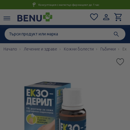
Консултация с магистър-фармацевт до 1 час
Начало
Лечение и здраве
Кожни болести
Гъбички
Екз