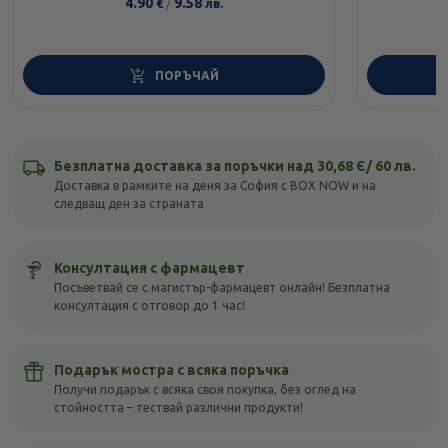
4.90
/
9.58
€
лв.
ПОРЪЧАЙ
Безплатна доставка за поръчки над 30,68 Є/ 60 лв.
Доставка в рамките на деня за София с BOX NOW и на
следващ ден за страната
Консултация с фармацевт
Посъветвай се с магистър-фармацевт онлайн! Безплатна
консултация с отговор до 1 час!
Подарък мостра с всяка поръчка
Получи подарък с всяка своя покупка, без оглед на
стойността – тествай различни продукти!