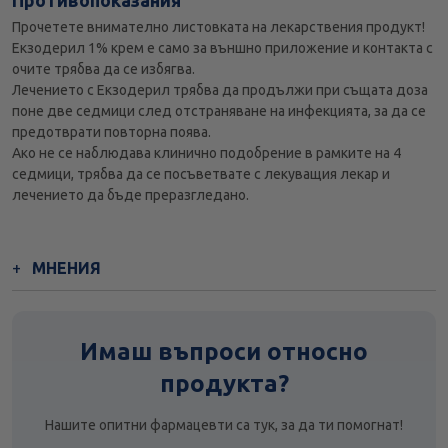
Противопоказания
Прочетете внимателно листовката на лекарствения продукт!
Екзодерил 1% крем е само за външно приложение и контакта с
очите трябва да се избягва.
Лечението с Екзодерил трябва да продължи при същата доза
поне две седмици след отстраняване на инфекцията, за да се
предотврати повторна поява.
Ако не се наблюдава клинично подобрение в рамките на 4
седмици, трябва да се посъветвате с лекуващия лекар и
лечението да бъде преразгледано.
МНЕНИЯ
Имаш въпроси относно
продукта?
Нашите опитни фармацевти са тук, за да ти помогнат!