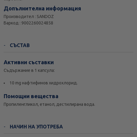
Допълнителна информация
Производител : SANDOZ
Баркод : 9002260024858
СЪСТАВ
Активни съставки
Съдържание в 1 капсула:
10 mg нафтифинов хидрохлорид.
Помощни вещества
Пропиленгликол, етанол, дестилирана вода.
НАЧИН НА УПОТРЕБА