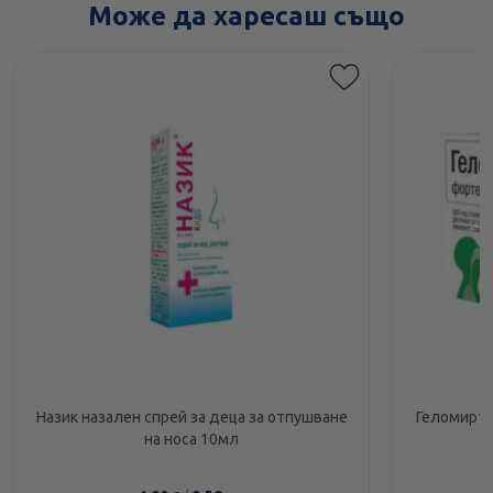
Може да харесаш също
Назик назален спрей за деца за отпушване
Геломирто
на носа 10мл