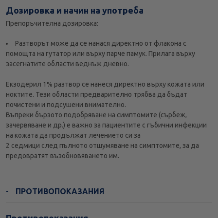
Дозировка и начин на употреба
Препоръчителна дозировка:
Разтворът може да се нанася директно от флакона с
помощта на гутатор или върху парче памук. Прилага върху
засегнатите области веднъж дневно.
Екзодерил 1% разтвор се нанеся директно върху кожата или
ноктите. Тези области предварително трябва да бъдат
почистени и подсушени внимателно.
Въпреки бързото подобряване на симптомите (сърбеж,
зачервяване и др.) е важно за пациентите с гъбични инфекции
на кожата да продължат лечението си за
2 седмици след пълното отшумяване на симптомите, за да
предовратят възобновяването им.
ПРОТИВОПОКАЗАНИЯ