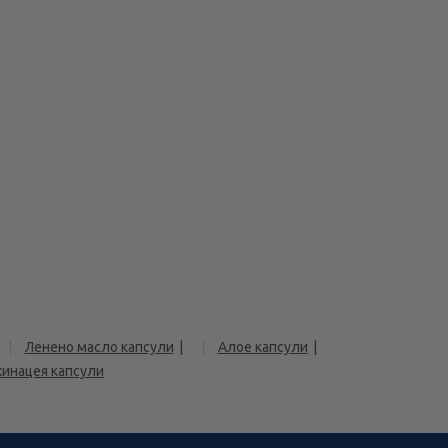
Ленено масло капсули
Алое капсули
хинацея капсули