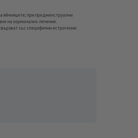
на яйчниците; при предменструални
ане на хормонално лечение.
свързват със специфични естрогенни