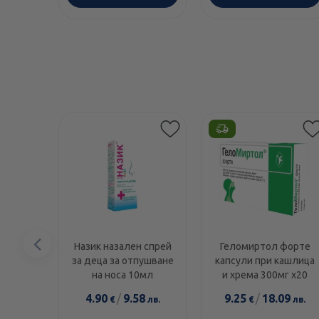
Предишен
Назик назален спрей
Геломиртол форте
за деца за отпушване
капсули при кашлица
елемент
на носа 10мл
и хрема 300мг х20
4.90
/
9.58
9.25
/
18.09
€
лв.
€
лв.