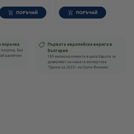
ПОРЪЧАЙ
ПОРЪЧАЙ
а поръчка
Първата европейска верига в
 покупка, без
България
вай различни
189 милиона клиенти в цяла Европа се
доверяват на нашата експертиза.
*Данни за 2023г. на Група Фьоникс