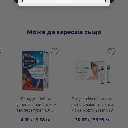
Може да харесаш също
Панадол бейби
Парусан бюти колаген
суспензия при болка и
плюс флакони за коса,
температура 120мг/
кожа, нокти 25мл х28
5мл 100мл
4.90
/
9.58
30.67
/
59.99
€
лв.
€
лв.