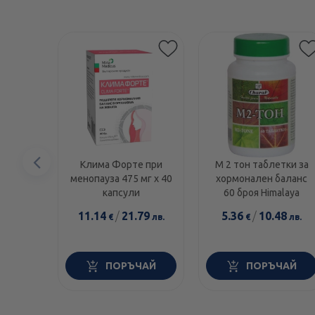
Предишен
Клима Форте при
М 2 тон таблетки за
менопауза 475 мг х 40
хормонален баланс
елемент
капсули
60 броя Himalaya
11.14
/
21.79
5.36
/
10.48
€
лв.
€
лв.
ПОРЪЧАЙ
ПОРЪЧАЙ