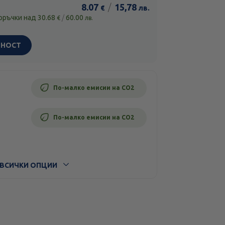
8.07
/
15,78
€
лв.
поръчки над
30.68
/
60.00
€
лв.
ЧНОСТ
По-малко емисии на CO2
По-малко емисии на CO2
ВСИЧКИ ОПЦИИ