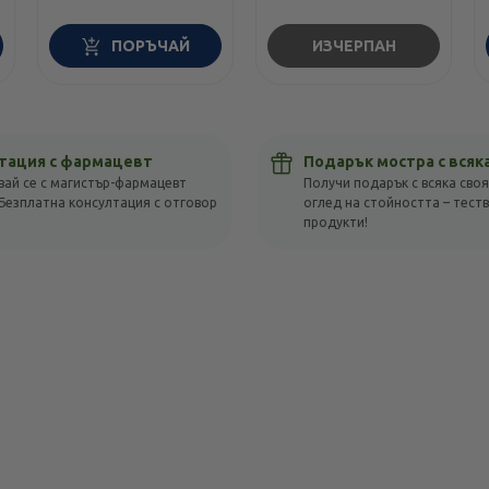
ПОРЪЧАЙ
ИЗЧЕРПАН
тация с фармацевт
Подарък мостра с всяк
вай се с магистър-фармацевт
Получи подарък с всяка своя
Безплатна консултация с отговор
оглед на стойността – тест
!
продукти!