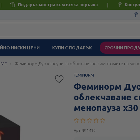
Подарък мостра към всяка поръчка
Консул
ЙНО НИСКИ ЦЕНИ
КУПИ С ПОДАРЪК
СРОЧНИ ПРОД
 ПМС
Феминорм Дуо капсули за облекчаване симптомите на меноп
FEMINORM
Феминорм Дуо 
облекчаване с
менопауза х30
Арт.№
1410