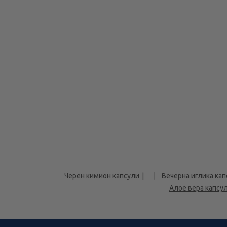
Черен кимион капсули
Вечерна иглика кап
Алое вера капсу