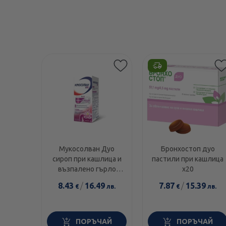
Мукосолван Дуо
Бронхостоп дуо
сироп при кашлица и
пастили при кашлица
възпалено гърло
х20
100мл
8.43
/
16.49
7.87
/
15.39
€
лв.
€
лв.
ПОРЪЧАЙ
ПОРЪЧАЙ