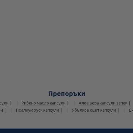
Препоръки
сули
Рибено масло капсули
Алое вера капсули запек
ли
Псилиум хуск капсули
Ябълков оцет капсули
Е