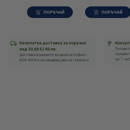
ПОРЪЧАЙ
ПОРЪЧАЙ
Безплатна доставка за поръчки
Консул
над 30,68 Є/ 60 лв.
Посъвет
онлайн! 
Доставка в рамките на деня за София с
до 1 час
BOX NOW и на следващ ден за страната