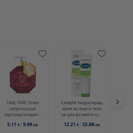
Етикети
Сл
TAKE TIME Течен
Cetaphil Хидратиращ
Swans
сапун за ръце
крем за лице и тяло
1000I
еле
портокал и карите
за суха до много суха
диамант 300мл
и чувствителна кожа
5.11
/
9.99
12.21
/
23.88
14.0
€
лв.
€
лв.
100г