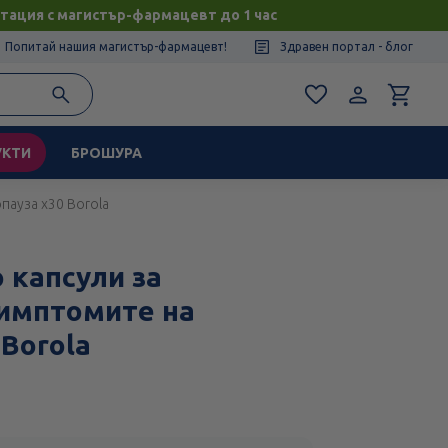
тация с магистър-фармацевт до 1 час
Попитай нашия магистър-фармацевт!
Здравен портал - блог
УКТИ
БРОШУРА
ауза х30 Borola
капсули за
имптомите на
 Borola