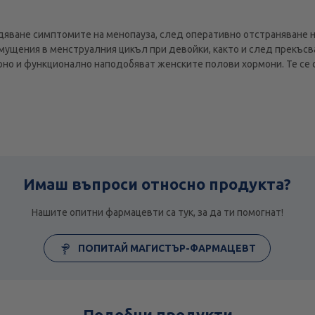
дяване симптомите на менопауза, след оперативно отстраняване 
мущения в менструалния цикъл при девойки, както и след прекъсв
о и функционално наподобяват женските полови хормони. Те се 
Имаш въпроси относно продукта?
Нашите опитни фармацевти са тук, за да ти помогнат!
ПОПИТАЙ МАГИСТЪР-ФАРМАЦЕВТ
Подобни продукти