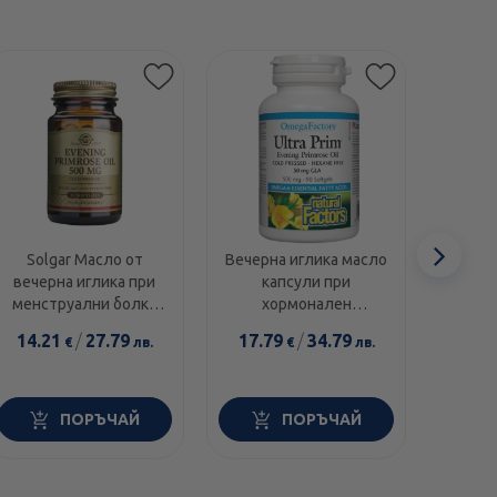
Сл
Solgar Масло от
Вечерна иглика масло
InoPh
вечерна иглика при
капсули при
Suppo
еле
менструални болки
хормонален
меноп
500 мг 30 меки
дисбаланс 500мг х90
14.21
/
27.79
17.79
/
34.79
38.1
€
лв.
€
лв.
капсули
Natural Factors
ПОРЪЧАЙ
ПОРЪЧАЙ