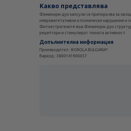
Какво представлява
Феминорм дуо капсули се препоръчва за овла
невровегетативни и психически нарушения и с
Фитоестрогените във Феминорм дуо структурн
рецептори и стимулират тяхната активност.
Допълнителна информация
Производител : BOROLA BULGARIA*
Баркод : 3800141900057