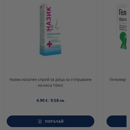
Назик назален спрей за деца за отпушване
Геломирто
на носа 10мл
4.90
/
9.58
€
лв.
ПОРЪЧАЙ