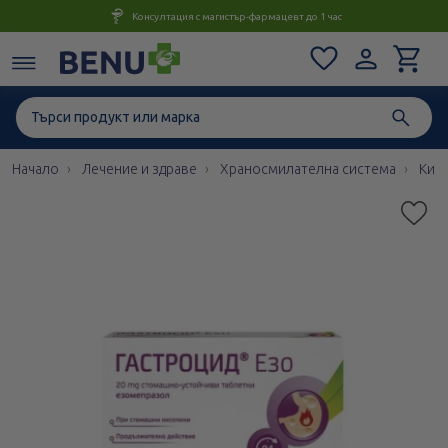
Консултация с магистър-фармацевт до 1 час
Начало
Лечение и здраве
Храносмилателна система
Кисе