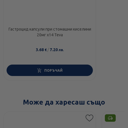
Гастроцид капсули при стомашни киселини
20мг х14 Teva
3.68
/
7.20
€
лв.
ПОРЪЧАЙ
Може да харесаш също