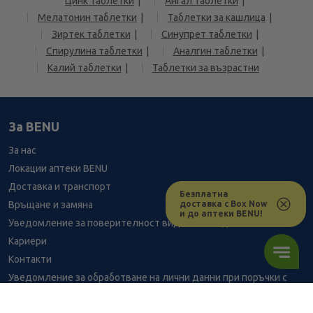
Цинк таблетки
Ангал таблетки
Мелатонин таблетки
Таблетки за кашлица
Зиртек таблетки
Синупрет таблетки
Спирулина таблетки
Аналгин таблетки
Калий таблетки
Таблетки за възрастни
За BENU
За нас
Локации аптеки BENU
Доставка и транспорт
Безплатна
доставка с Box Now
Връщане и замяна
и до аптеки BENU!
Уведомление за поверителност видеонаблюдение
Кариери
Контакти
Уведомление за обработване на лични данни при поръчки с
доставка до аптека