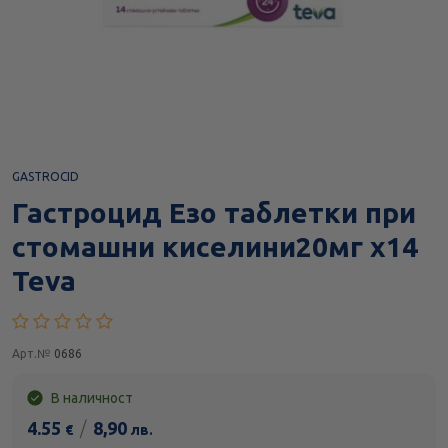
GASTROCID
Гастроцид Езо таблетки при
стомашни киселини20мг х14
Teva
Арт.№
0686
В наличност
4.55
/
8,90
€
лв.