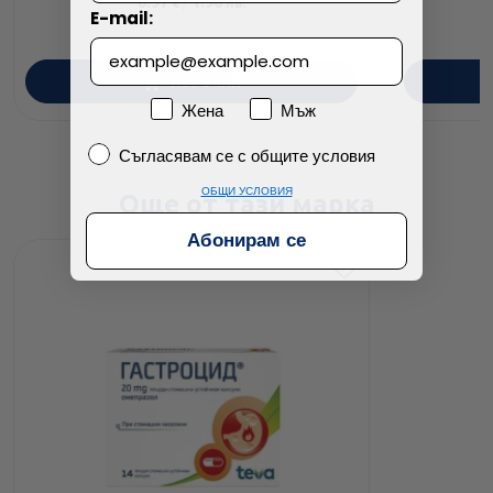
0.97
/
1.90
€
лв.
E-mail:
ПОРЪЧАЙ
Пол
Жена
Мъж
Съгласявам се с общите условия
Съгласявам се с общите условия
ОБЩИ УСЛОВИЯ
Още от тази марка
Абонирам се