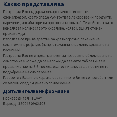
Какво представлява
Гастроцид Езо съдържа лекарственото вещество
езомепразол, което спада към групата лекарствени продукти,
наречени „инхибитори на протонната помпа”. Те действат като
намаляват количеството киселина, която Вашият стомах
произвежда.
Използва се при възрастни за краткосрочно лечение на
симптоми на рефлукс (напр. стомашни киселини, връщане на
киселини).
Гастроцид Езо не е предназначен за незабавно облекчаване на
симптомите. Може да се наложи да вземате таблетките в
продължение на 2-3 последователни дни, за да постигнете
подобрение на симптомите.
Говорете с Вашия лекар, ако състоянието Ви не се подобри или
се влоши след 14 дневно приложение.
Допълнителна информация
Производител : TEVA*
Баркод : 3800130902505