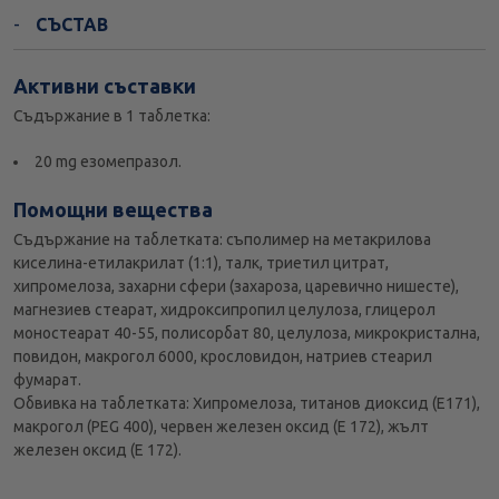
СЪСТАВ
Активни съставки
Съдържание в 1 таблетка:
20 mg езомепразол.
Помощни вещества
Съдържание на таблетката: съполимер на метакрилова
киселина-етилакрилат (1:1), талк, триетил цитрат,
хипромелоза, захарни сфери (захароза, царевично нишесте),
магнезиев стеарат, хидроксипропил целулоза, глицерол
моностеарат 40-55, полисорбат 80, целулоза, микрокристална,
повидон, макрогол 6000, крословидон, натриев стеарил
фумарат.
Обвивка на таблетката: Хипромелоза, титанов диоксид (Е171),
макрогол (PEG 400), червен железен оксид (Е 172), жълт
железен оксид (Е 172).