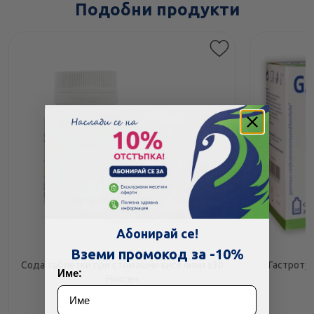
Подобни продукти
Абонирай се!
Вземи промокод за -10%
Сода таблетки при стомашни киселини х30
Гастроту
Име:
Никсен