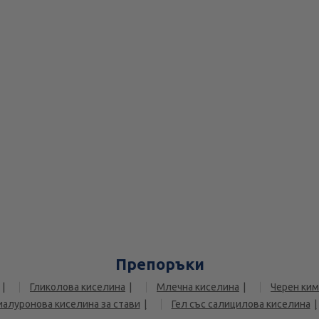
Препоръки
Гликолова киселина
Млечна киселина
Черен ким
иалуронова киселина за стави
Гел със салицилова киселина