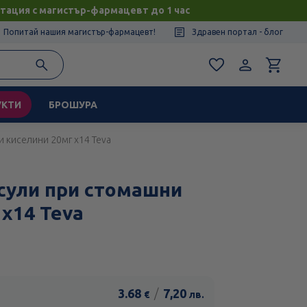
тация с магистър-фармацевт до 1 час
Попитай нашия магистър-фармацевт!
Здравен портал - блог
УКТИ
БРОШУРА
и киселини 20мг х14 Teva
сули при стомашни
 х14 Teva
3.68
/
7,20
€
лв.