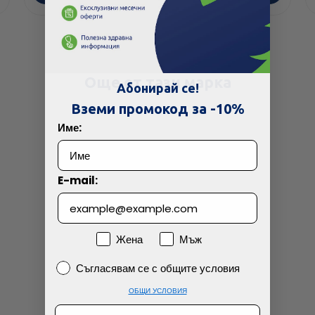
Още от тази марка
Абонирай се!
Вземи промокод за -10%
Име:
E-mail:
Пол
Жена
Мъж
Съгласявам се с общите условия
Съгласявам се с общите условия
ОБЩИ УСЛОВИЯ