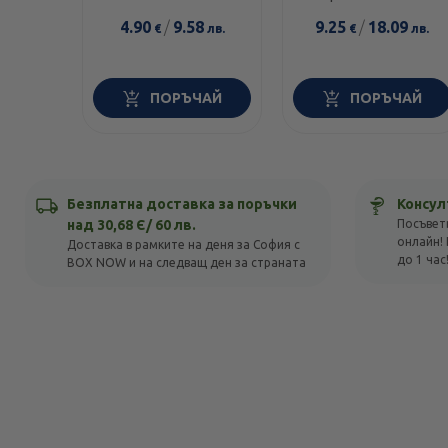
4.90
/
9.58
9.25
/
18.09
€
лв.
€
лв.
ПОРЪЧАЙ
ПОРЪЧАЙ
Безплатна доставка за поръчки
Консул
над 30,68 Є/ 60 лв.
Посъвет
онлайн! 
Доставка в рамките на деня за София с
до 1 час
BOX NOW и на следващ ден за страната