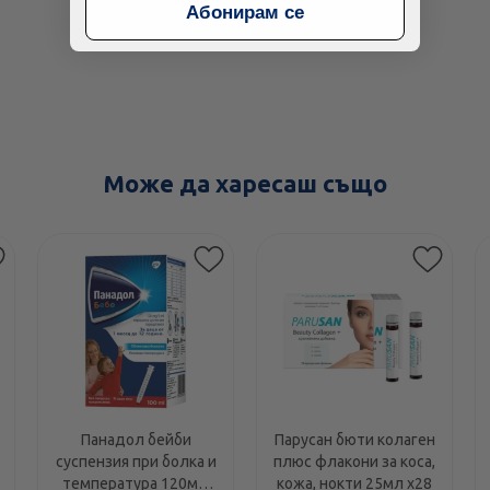
Абонирам се
Може да харесаш също
Панадол бейби
Парусан бюти колаген
суспензия при болка и
плюс флакони за коса,
температура 120мг/
кожа, нокти 25мл х28