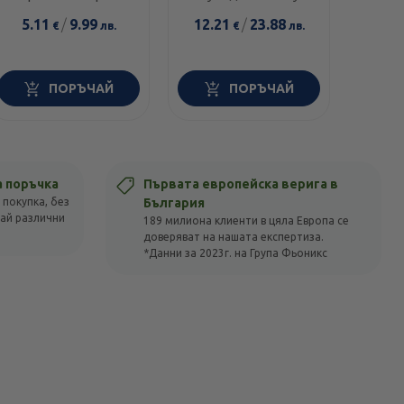
диамант 300мл
и чувствителна кожа
5.11
/
9.99
12.21
/
23.88
14.0
€
лв.
€
лв.
100г
ПОРЪЧАЙ
ПОРЪЧАЙ
а поръчка
Първата европейска верига в
 покупка, без
България
вай различни
189 милиона клиенти в цяла Европа се
доверяват на нашата експертиза.
*Данни за 2023г. на Група Фьоникс