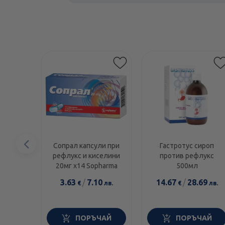
Предишен
Сопрал капсули при
Гастротус сироп
рефлукс и киселини
против рефлукс
елемент
20мг х14 Sopharma
500мл
3.63
/
7.10
14.67
/
28.69
€
лв.
€
лв.
ПОРЪЧАЙ
ПОРЪЧАЙ