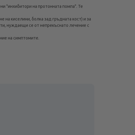
и "инхибитори на протонната помпа". Те
 на киселини, болка зад гръдната кост) и за
ти, нуждаещи се от непрекъснато лечение с
ние на симптомите.