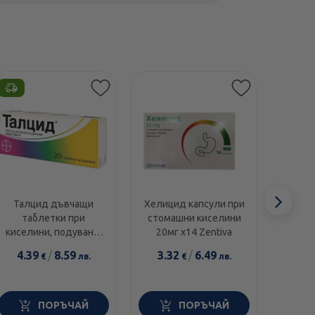
Сл
Талцид дъвчащи
Хелицид капсули при
Невен+
таблетки при
стомашни киселини
остъ
еле
киселини, подуване,
20мг х14 Zentiva
г
гастрит и язва 500мг
R
4.39
/
8.59
3.32
/
6.49
5.6
€
лв.
€
лв.
х20 Bayer
ПОРЪЧАЙ
ПОРЪЧАЙ