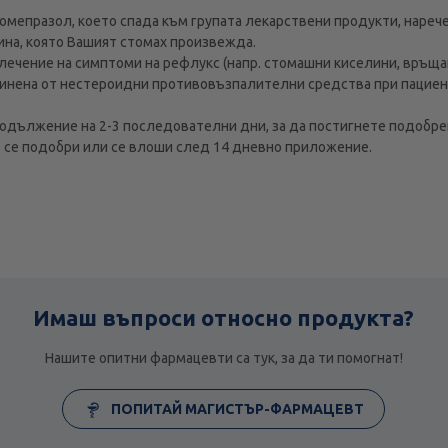
епразол, което спада към групата лекарствени продукти, наречен
ина, която Вашият стомах произвежда.
лечение на симптоми на рефлукс (напр. стомашни киселини, връщане
чинена от нестероидни противовъзпалителни средства при пациен
родължение на 2-3 последователни дни, за да постигнете подобре
не се подобри или се влоши след 14 дневно приложение.
Имаш въпроси относно продукта?
Нашите опитни фармацевти са тук, за да ти помогнат!
ПОПИТАЙ МАГИСТЪР-ФАРМАЦЕВТ