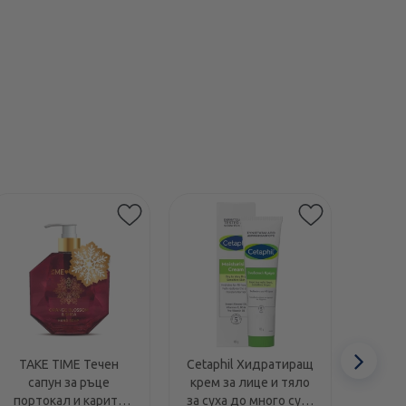
Етикети
Сл
TAKE TIME Течен
Cetaphil Хидратиращ
Swans
сапун за ръце
крем за лице и тяло
1000I
еле
портокал и карите
за суха до много суха