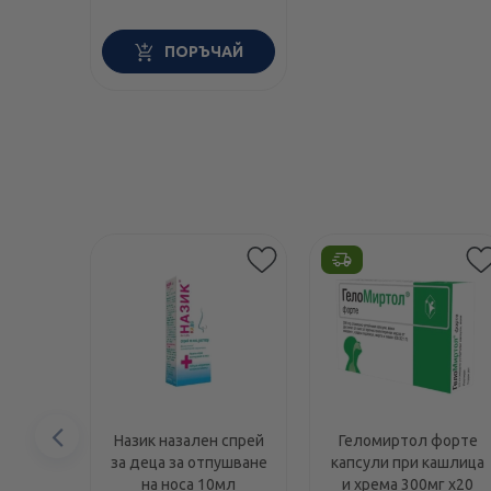
ПОРЪЧАЙ
Предишен
Назик назален спрей
Геломиртол форте
за деца за отпушване
капсули при кашлица
елемент
на носа 10мл
и хрема 300мг х20