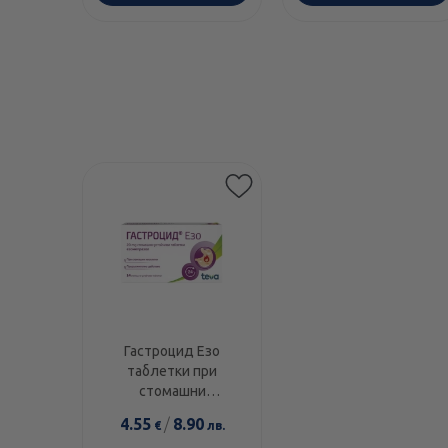
Гастроцид Езо
таблетки при
стомашни
киселини20мг х14
4.55
/
8.90
€
лв.
Teva