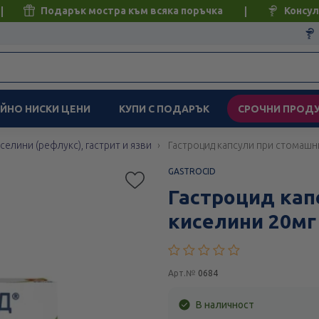
Подарък мостра към всяка поръчка
Консул
ЙНО НИСКИ ЦЕНИ
КУПИ С ПОДАРЪК
СРОЧНИ ПРОД
селини (рефлукс), гастрит и язви
Гастроцид капсули при стомашн
GASTROCID
Гастроцид кап
киселини 20мг
Арт.№
0684
В наличност