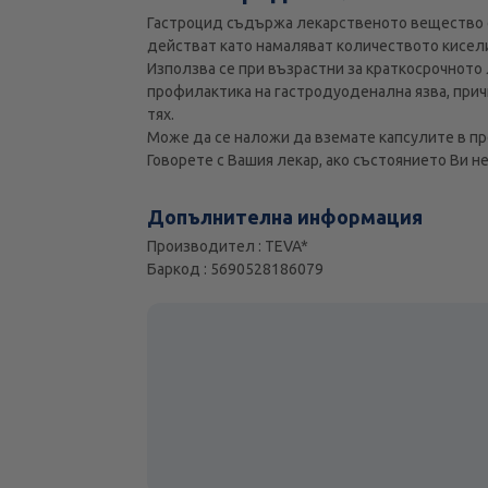
Гастроцид съдържа лекарственото вещество ом
действат като намаляват количеството кисел
Използва се при възрастни за краткосрочното 
профилактика на гастродуоденална язва, при
тях.
Може да се наложи да вземате капсулите в п
Говорете с Вашия лекар, ако състоянието Ви 
Допълнителна информация
Производител : TEVA*
Баркод : 5690528186079