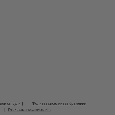
ион капсули
Фолиева киселина за бременни
Глюкозаминова киселина