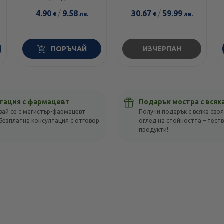
5мл 100мл
4.90
/
9.58
30.67
/
59.99
€
лв.
€
лв.
ПОРЪЧАЙ
ИЗЧЕРПАН
тация с фармацевт
Подарък мостра с всяк
вай се с магистър-фармацевт
Получи подарък с всяка своя
Безплатна консултация с отговор
оглед на стойността – тест
!
продукти!