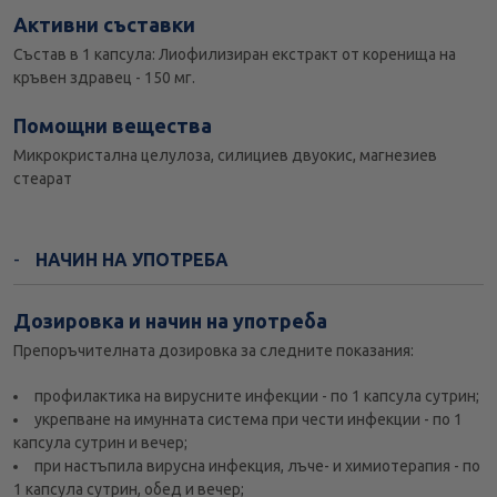
Активни съставки
Състав в 1 капсула: Лиофилизиран екстракт от коренища на
кръвен здравец - 150 мг.
Помощни вещества
Микрокристална целулоза, силициев двуокис, магнезиев
стеарат
НАЧИН НА УПОТРЕБА
Дозировка и начин на употреба
Препоръчителната дозировка за следните показания:
профилактика на вирусните инфекции - по 1 капсула сутрин;
укрепване на имунната система при чести инфекции - по 1
капсула сутрин и вечер;
при настъпила вирусна инфекция, лъче- и химиотерапия - по
1 капсула сутрин, обед и вечер;