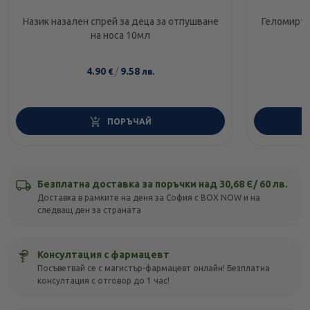
Назик назален спрей за деца за отпушване
Геломирто
на носа 10мл
4.90
/
9.58
€
лв.
ПОРЪЧАЙ
Безплатна доставка за поръчки над 30,68 Є/ 60 лв.
Доставка в рамките на деня за София с BOX NOW и на
следващ ден за страната
Консултация с фармацевт
Посъветвай се с магистър-фармацевт онлайн! Безплатна
консултация с отговор до 1 час!