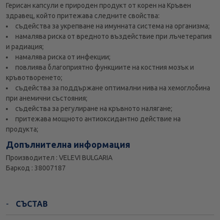
Герисан капсули е природен продукт от корен на Кръвен
здравец, който притежава следните свойства:
съдейства за укрепване на имунната система на организма;
намалява риска от вредното въздействие при лъчетерапия
и радиация;
намалява риска от инфекции;
повлиява благоприятно функциите на костния мозък и
кръвотворенето;
съдейства за поддържане оптимални нива на хемоглобина
при анемични състояния;
съдейства за регулиране на кръвното налягане;
притежава мощното антиоксидантно действие на
продукта;
Допълнителна информация
Производител : VELEVI BULGARIA
Баркод : 38007187
СЪСТАВ