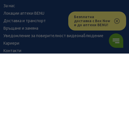
За нас
Локации аптеки BENU
Безплатна
Доставка и транспорт
доставка с Box Now
и до аптеки BENU!
Връщане и замяна
Уведомление за поверителност видеонаблюдение
Кариери
Контакти
Уведомление за обработване на лични данни при поръчки с
доставка до аптека
BENU - Моят здравен експерт
4.60
/
9,00
В наличност
€
лв.
Консултация с фармацевт
Здравен портал - блог
ПОРЪЧАЙ
Често задавани въпроси
ВРЪЗКИ