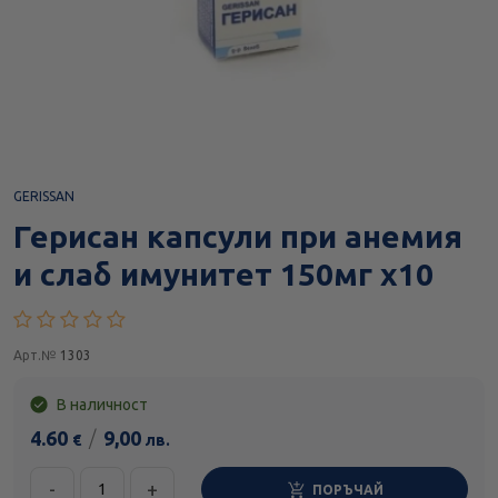
GERISSAN
Герисан капсули при анемия
и слаб имунитет 150мг х10
Арт.№
1303
В наличност
4.60
/
9,00
€
лв.
-
+
ПОРЪЧАЙ