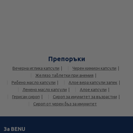
Препоръки
Вечерна иглика капсули
Черен кимион капсули
Желязо таблетки при анемия
Рибено масло капсули
Алое вера капсули запек
Ленено масло капсули
Алое капсули
Герисан сироп
Сироп за имунитет за възрастни
Сироп от черен бъз за имунитет
За BENU