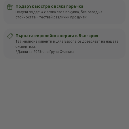
Подарък мостра с всяка поръчка
Получи подарък с всяка своя покупка, без оглед на
стойността – тествай различни продукти!
Първата европейска верига в България
189 милиона клиенти в цяла Европа се доверяват на нашата
експертиза.
*Данни за 2023г. на Група Фьоникс