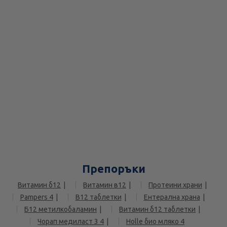
Препоръки
Витамин б12
Витамин в12
Протеини храни
Pampers 4
В12 таблетки
Ентерална храна
Б12 метилкобаламин
Витамин б12 таблетки
Чорап медиласт 3 4
Holle био мляко 4