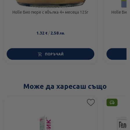
Holle Био пюре с ябълка 4+ месеца 125г
Holle Био
1.32
/
2.58
€
лв.
ПОРЪЧАЙ
Може да харесаш също