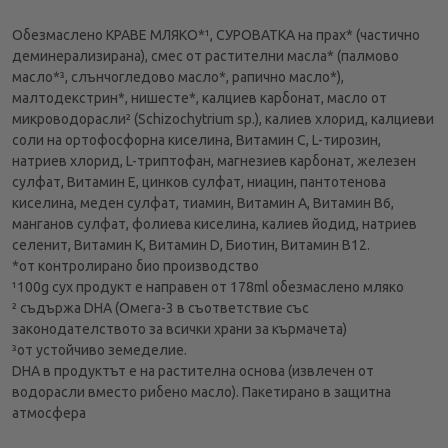
Обезмаслено КРАВЕ МЛЯКО*¹, СУРОВАТКА на прах* (частично
деминерализирана), смес от растителни масла* (палмово
масло*³, слънчогледово масло*, рапично масло*),
малтодекстрин*, нишесте*, калциев карбонат, масло от
микроводорасли² (Schizochytrium sp.), калиев хлорид, калциеви
соли на ортофосфорна киселина, Витамин С, L-тирозин,
натриев хлорид, L-триптофан, магнезиев карбонат, железен
сулфат, Витамин Е, цинков сулфат, ниацин, пантотенова
киселина, меден сулфат, тиамин, Витамин А, Витамин В6,
манганов сулфат, фолиева киселина, калиев йодид, натриев
селенит, Витамин К, Витамин D, Биотин, Витамин В12.
*от контролирано био производство
¹100g сух продукт e направен от 178ml обезмаслено мляко
² съдържа DHA (Омега-3 в съответствие със
законодателството за всички храни за кърмачета)
³от устойчиво земеделие.
DHA в продуктът е на растителна основа (извлечен от
водорасли вместо рибено масло). Пакетирано в защитна
атмосфера