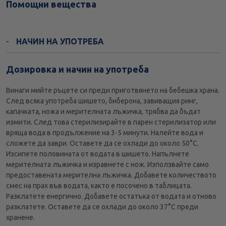
Помощни вещества
НАЧИН НА УПОТРЕБА
Дозировка и начин на употреба
Винаги мийте ръцете си преди приготвянето на бебешка храна.
След всяка употреба шишето, биберона, завиващия ринг,
капачката, ножа и мерителната лъжичка, трябва да бъдат
измити. След това стерилизирайте в парен стерилизатор или
вряща вода в продължение на 3-5 минути. Налейте вода и
сложете да заври. Оставете да се охлади до около 50°С.
Изсипете половината от водата в шишето. Напълнете
мерителната лъжичка и изравнете с нож. Използвайте само
предоставената мерителна лъжичка. Добавете количеството
смес на прах във водата, както е посочено в таблицата.
Разклатете енергично. Добавете остатъка от водата и отново
разклатете. Оставете да се охлади до около 37°С преди
хранене.