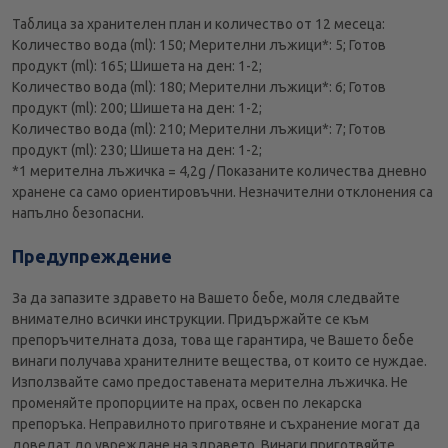
Таблица за хранителен план и количество от 12 месеца:
Количество вода (ml): 150; Мерителни лъжици*: 5; Готов
продукт (ml): 165; Шишета на ден: 1-2;
Количество вода (ml): 180; Мерителни лъжици*: 6; Готов
продукт (ml): 200; Шишета на ден: 1-2;
Количество вода (ml): 210; Мерителни лъжици*: 7; Готов
продукт (ml): 230; Шишета на ден: 1-2;
*1 мерителна лъжичка = 4,2g / Показаните количества дневно
хранене са само ориентировъчни. Незначителни отклонения са
напълно безопасни.
Предупреждение
За да запазите здравето на Вашето бебе, моля следвайте
внимателно всички инструкции. Придържайте се към
препоръчителната доза, това ще гарантира, че Вашето бебе
винаги получава хранителните вещества, от които се нуждае.
Използвайте само предоставената мерителна лъжичка. Не
променяйте пропорциите на прах, освен по лекарска
препоръка. Неправилното приготвяне и съхранение могат да
доведат до увреждане на здравето. Винаги приготвяйте