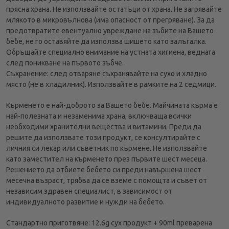
прясна храна. Не използвайте остатъци от храна. Не загрявайте
млякото в микровълнова (има опасност от прегряване). За да
предотвратите евентуално увреждане на зъбите на Вашето
бебе, не го оставяйте да използва шишето като залъгалка.
Обръщайте специално внимание на устната хигиена, веднага
след поникване на първото зъбче.
Съхранение: след отваряне съхранявайте на сухо и хладно
място (не в хладилник). Използвайте в рамките на 2 седмици.
Кърменето е най-доброто за Вашето бебе. Майчината кърма е
най-полезната и незаменима храна, включваща всички
необходими хранителни вещества и витамини. Преди да
решите да използвате този продукт, се консултирайте с
личния си лекар или съветник по кърмене. Не използвайте
като заместител на кърменето през първите шест месеца.
Решението да отбиете бебето си преди навършена шест
месечна възраст, трябва да се вземе с помощта и съвет от
независим здравен специалист, в зависимост от
индивидуалното развитие и нужди на бебето.
Стандартно приготвяне: 12.6g сух продукт + 90ml преварена