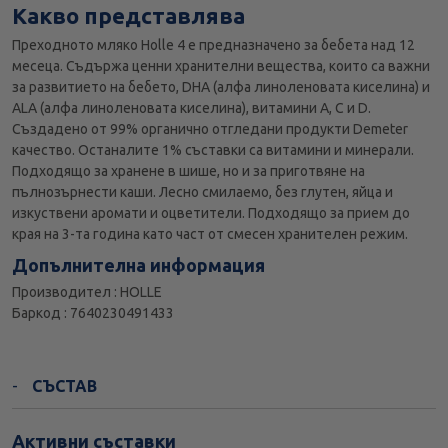
Какво представлява
Преходното мляко Holle 4 е предназначено за бебета над 12
месеца. Съдържа ценни хранителни вещества, които са важни
за развитието на бебето, DHA (алфа линоленовата киселина) и
ALA (алфа линоленовата киселина), витамини A, C и D.
Създадено от 99% органично отгледани продукти Demeter
качество. Останалите 1% съставки са витамини и минерали.
Подходящо за хранене в шише, но и за приготвяне на
пълнозърнести каши. Лесно смилаемо, без глутен, яйца и
изкуствени аромати и оцветители. Подходящо за прием до
края на 3-та година като част от смесен хранителен режим.
Допълнителна информация
Производител : HOLLE
Баркод : 7640230491433
СЪСТАВ
Активни съставки