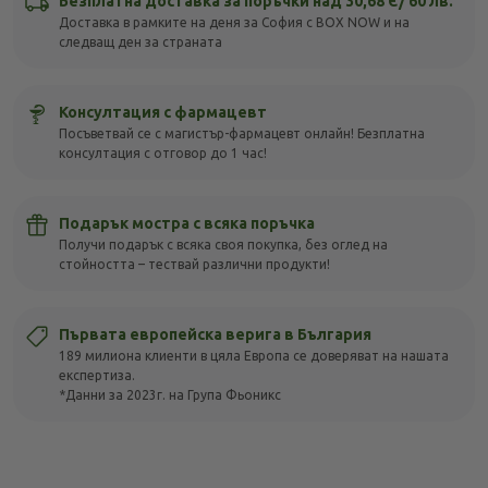
Безплатна доставка за поръчки над 30,68 Є/ 60 лв.
Доставка в рамките на деня за София с BOX NOW и на
следващ ден за страната
Консултация с фармацевт
Посъветвай се с магистър-фармацевт онлайн! Безплатна
консултация с отговор до 1 час!
Подарък мостра с всяка поръчка
Получи подарък с всяка своя покупка, без оглед на
стойността – тествай различни продукти!
Първата европейска верига в България
189 милиона клиенти в цяла Европа се доверяват на нашата
експертиза.
*Данни за 2023г. на Група Фьоникс