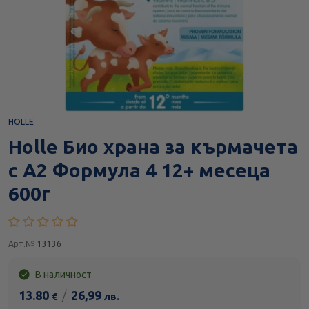
HOLLE
Holle Био храна за кърмачета
с А2 Формула 4 12+ месеца
600г
Арт.№
13136
В наличност
13.80
/
26,99
€
лв.