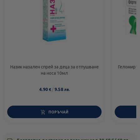
Назик назален спрей за деца за отпушване
Геломирто
на носа 10мл
4.90
/
9.58
€
лв.
ПОРЪЧАЙ