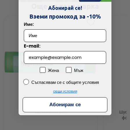
Още от тази марка
Абонирай се!
Вземи промокод за -10%
Име:
E-mail:
Пол
Жена
Мъж
Съгласявам се с общите условия
Съгласявам се с общите условия
ОБЩИ УСЛОВИЯ
Абонирам се
Naphtalinum 5 ch
Шусле
фос