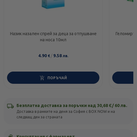
Назик назален спрей за деца за отпушване
Геломирто
на носа 10мл
4.90
/
9.58
€
лв.
ПОРЪЧАЙ
Безплатна доставка за поръчки над 30,68 Є/ 60 лв.
Доставка в рамките на деня за София с BOX NOW и на
следващ ден за страната
Консултация с фармацевт