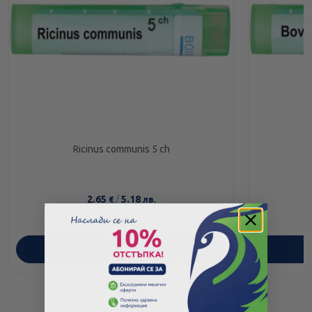
Ricinus communis 5 ch
2.65
/
5.18
€
лв.
ПОРЪЧАЙ