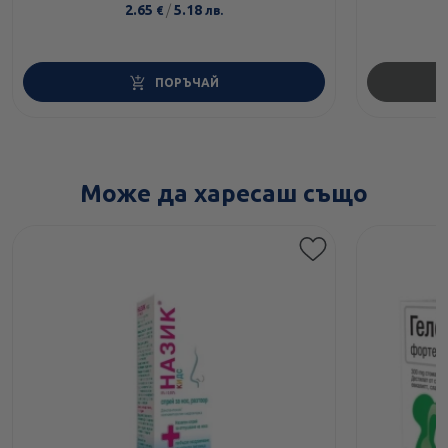
2.65
/
5.18
€
лв.
ПОРЪЧАЙ
Може да харесаш също