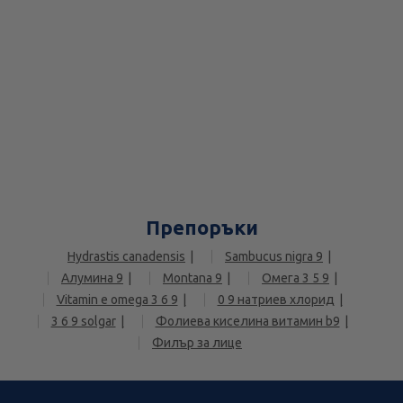
Препоръки
Hydrastis canadensis
Sambucus nigra 9
Алумина 9
Montana 9
Омега 3 5 9
Vitamin e omega 3 6 9
0 9 натриев хлорид
3 6 9 solgar
Фолиева киселина витамин b9
Филър за лице