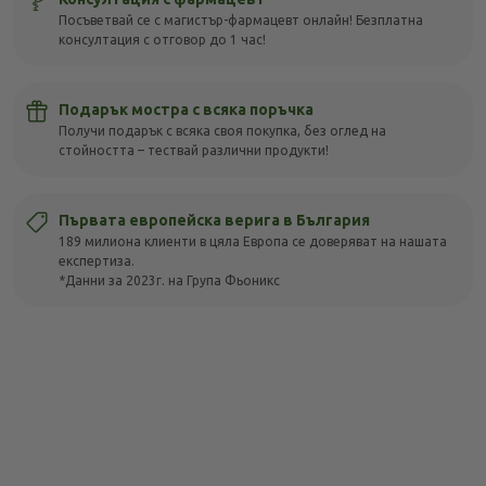
Посъветвай се с магистър-фармацевт онлайн! Безплатна
консултация с отговор до 1 час!
Подарък мостра с всяка поръчка
Получи подарък с всяка своя покупка, без оглед на
стойността – тествай различни продукти!
Първата европейска верига в България
189 милиона клиенти в цяла Европа се доверяват на нашата
експертиза.
*Данни за 2023г. на Група Фьоникс