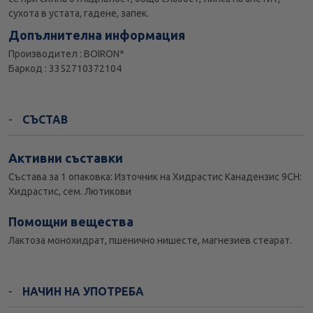
сухота в устата, гадене, запек.
Допълнителна информация
Производител : BOIRON*
Баркод : 3352710372104
СЪСТАВ
Активни съставки
Състава за 1 опаковка: Източник на Хидрастис Канадензис 9CH:
Хидрастис, сем. Лютикови
Помощни вещества
Лактоза монохидрат, пшенично нишесте, магнезиев стеарат.
НАЧИН НА УПОТРЕБА