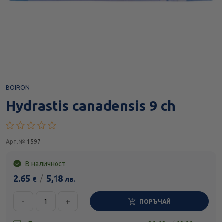
BOIRON
Hydrastis canadensis 9 ch
Арт.№
1597
В наличност
2.65
/
5,18
€
лв.
-
+
ПОРЪЧАЙ