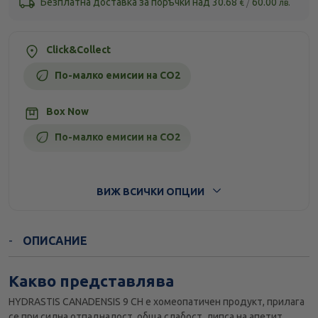
Безплатна доставка за поръчки над
30.68
/
60.00
€
лв.
Click&Collect
По-малко емисии на CO2
Box Now
По-малко емисии на CO2
Стандартна доставка
ВИЖ ВСИЧКИ ОПЦИИ
ОПИСАНИЕ
Какво представлява
HYDRASTIS CANADENSIS 9 CH е хомеопатичен продукт, прилага
се при силна отпадналост, обща слабост, липса на апетит,