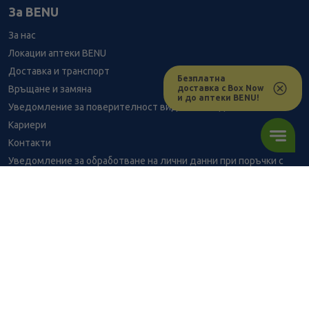
За BENU
За нас
Локации аптеки BENU
Доставка и транспорт
Безплатна
доставка с Box Now
Връщане и замяна
и до аптеки BENU!
Уведомление за поверителност видеонаблюдение
Кариери
Контакти
Уведомление за обработване на лични данни при поръчки с
доставка до аптека
BENU - Моят здравен експерт
Консултация с фармацевт
2.65
/
5,18
В наличност
€
лв.
Здравен портал - блог
Често задавани въпроси
ПОРЪЧАЙ