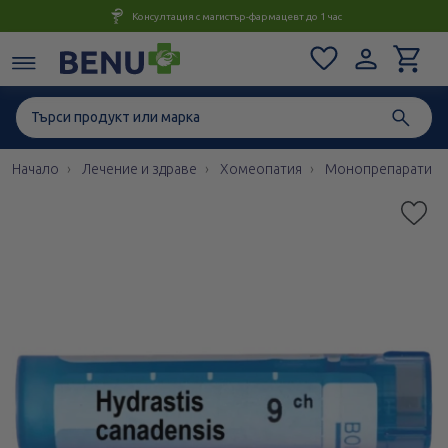
Консултация с магистър-фармацевт до 1 час
Начало
Лечение и здраве
Хомеопатия
Монопрепарати