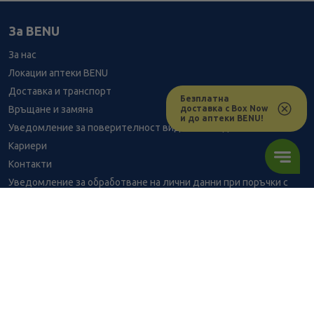
За BENU
За нас
Локации аптеки BENU
Доставка и транспорт
Безплатна
доставка с Box Now
Връщане и замяна
и до аптеки BENU!
Уведомление за поверителност видеонаблюдение
Кариери
Контакти
Уведомление за обработване на лични данни при поръчки с
доставка до аптека
BENU - Моят здравен експерт
Консултация с фармацевт
2.96
/
5,79
В наличност
€
лв.
Здравен портал - блог
Често задавани въпроси
ПОРЪЧАЙ