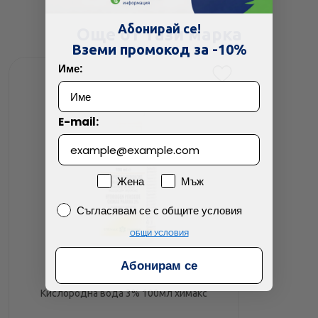
Абонирай се!
Още от тази марка
Вземи промокод за -10%
Име:
E-mail:
Пол
Жена
Мъж
Съгласявам се с общите условия
Съгласявам се с общите условия
ОБЩИ УСЛОВИЯ
Абонирам се
Кислородна вода 3% 100мл химакс