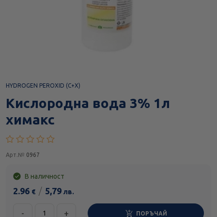
HYDROGEN PEROXID (C+X)
Кислородна вода 3% 1л
химакс
Арт.№
0967
В наличност
2.96
/
5,79
€
лв.
-
+
ПОРЪЧАЙ