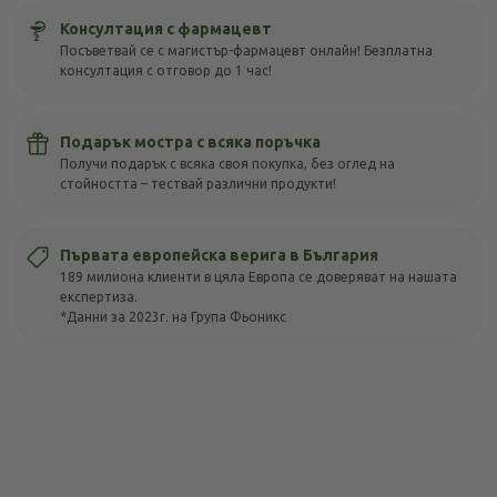
Консултация с фармацевт
Посъветвай се с магистър-фармацевт онлайн! Безплатна
консултация с отговор до 1 час!
Подарък мостра с всяка поръчка
Получи подарък с всяка своя покупка, без оглед на
стойността – тествай различни продукти!
Първата европейска верига в България
189 милиона клиенти в цяла Европа се доверяват на нашата
експертиза.
*Данни за 2023г. на Група Фьоникс