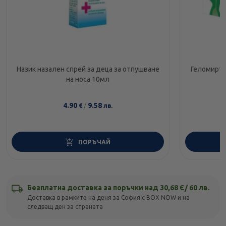
Назик назален спрей за деца за отпушване
Геломирто
на носа 10мл
4.90
/
9.58
€
лв.
ПОРЪЧАЙ
Безплатна доставка за поръчки над 30,68 Є/ 60 лв.
Доставка в рамките на деня за София с BOX NOW и на
следващ ден за страната