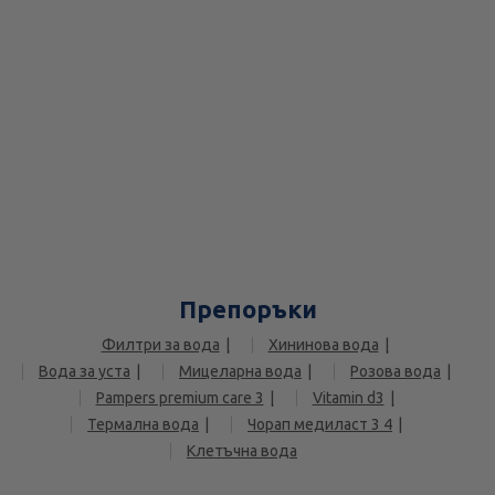
Препоръки
Филтри за вода
Хининова вода
Вода за уста
Мицеларна вода
Розова вода
Pampers premium care 3
Vitamin d3
Термална вода
Чорап медиласт 3 4
Клетъчна вода