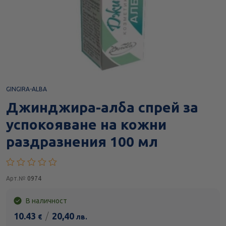
GINGIRA-ALBA
Джинджира-алба спрей за
успокояване на кожни
раздразнения 100 мл
Арт.№
0974
В наличност
10.43
/
20,40
€
лв.