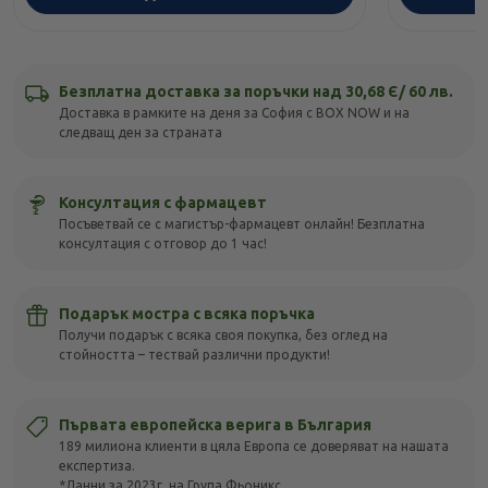
Безплатна доставка за поръчки над 30,68 Є/ 60 лв.
Доставка в рамките на деня за София с BOX NOW и на
следващ ден за страната
Консултация с фармацевт
Посъветвай се с магистър-фармацевт онлайн! Безплатна
консултация с отговор до 1 час!
Подарък мостра с всяка поръчка
Получи подарък с всяка своя покупка, без оглед на
стойността – тествай различни продукти!
Първата европейска верига в България
189 милиона клиенти в цяла Европа се доверяват на нашата
експертиза.
*Данни за 2023г. на Група Фьоникс