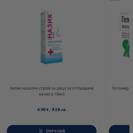
Назик назален спрей за деца за отпушване
Геломирто
на носа 10мл
4.90
/
9.58
€
лв.
ПОРЪЧАЙ