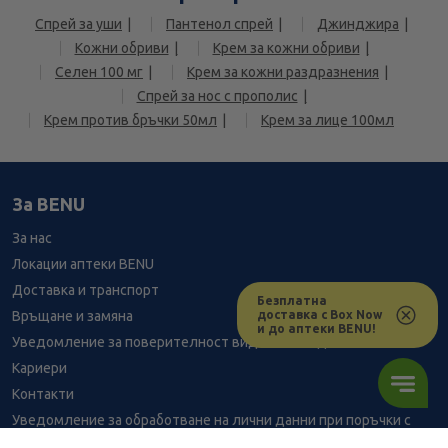
Спрей за уши
Пантенол спрей
Джинджира
Кожни обриви
Крем за кожни обриви
Селен 100 мг
Крем за кожни раздразнения
Спрей за нос с прополис
Крем против бръчки 50мл
Крем за лице 100мл
За BENU
За нас
Локации аптеки BENU
Доставка и транспорт
Безплатна
доставка с Box Now
Връщане и замяна
и до аптеки BENU!
Уведомление за поверителност видеонаблюдение
Кариери
Контакти
Уведомление за обработване на лични данни при поръчки с
доставка до аптека