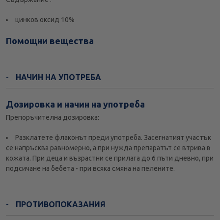
цинков оксид 10%
Помощни вещества
НАЧИН НА УПОТРЕБА
Дозировка и начин на употреба
Препоръчителна дозировка:
Разклатете флаконът преди употреба. Засегнатият участък
се напръсква равномерно, а при нужда препаратът се втрива в
кожата. При деца и възрастни се прилага до 6 пъти дневно, при
подсичане на бебета - при всяка смяна на пелените.
ПРОТИВОПОКАЗАНИЯ