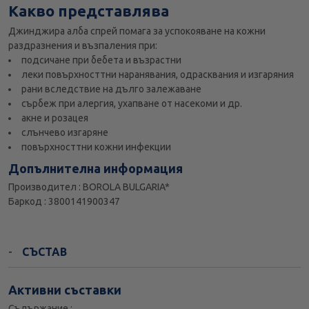
Какво представлява
Джинджира алба спрей помага за успокояване на кожни
раздразнения и възпаления при:
подсичане при бебета и възрастни
леки повърхносттни наранявания, одрасквания и изгаряния
рани вследствие на дълго залежаване
сърбеж при алергия, ухапване от насекоми и др.
акне и розацея
слънчево изгаряне
повърхносттни кожни инфекции
Допълнителна информация
Производител : BOROLA BULGARIA*
Баркод : 3800141900347
СЪСТАВ
Активни съставки
Съдържание :