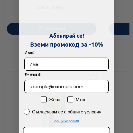
2.04
/
3.99
€
лв.
ПОРЪЧАЙ
Абонирай се!
Вземи промокод за -10%
Име:
Още от тази марка
E-mail:
Пол
Жена
Мъж
Съгласявам се с общите условия
Съгласявам се с общите условия
ОБЩИ УСЛОВИЯ