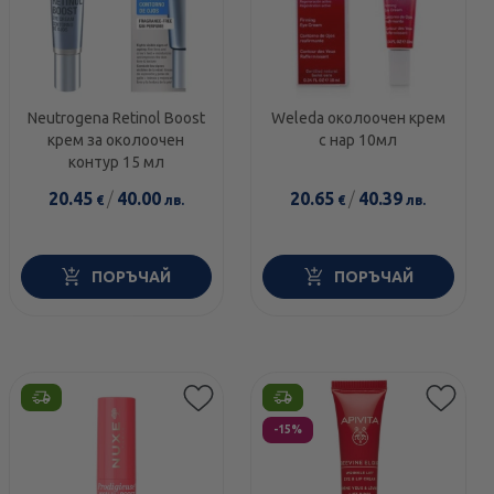
Neutrogena Retinol Boost
Weleda околоочен крем
крем за околоочен
с нар 10мл
контур 15 мл
20.45
/
40.00
20.65
/
40.39
€
лв.
€
лв.
ПОРЪЧАЙ
ПОРЪЧАЙ
Етикети
-15%