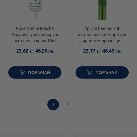
Nuxe Creme Fraiche
Apivita bee radiant
Озаряващ хидратиращ
околоочен крем против
околоочен крем 15ml
стареене и признаци на
умора с бял божур и
23.62
/
46.20
23.77
/
46.49
€
лв.
€
лв.
патентован екст
ПОРЪЧАЙ
ПОРЪЧАЙ
1
2