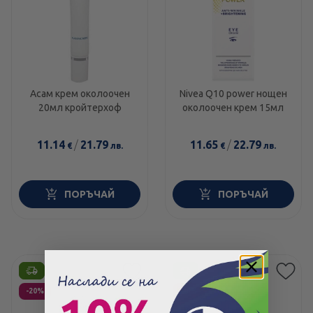
Асам крем околоочен
Nivea Q10 power нощен
20мл кройтерхоф
околоочен крем 15мл
11.14
/
21.79
11.65
/
22.79
€
лв.
€
лв.
ПОРЪЧАЙ
ПОРЪЧАЙ
Етикети
Етикети
-20%
-15%