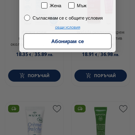
Пол
Жена
Мъж
Съгласявам се с общите условия
Съгласявам се с общите условия
ОБЩИ УСЛОВИЯ
Cerave крем
Weleda околоочен крем
възстановяващ
с шипка 10 мл/против
Абонирам се
околоочен контур 14мл
първи бръчки/
597272
18.35
/
35.89
18.91
/
36.98
€
лв.
€
лв.
ПОРЪЧАЙ
ПОРЪЧАЙ