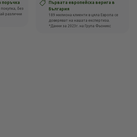
а поръчка
Първата европейска верига в
 покупка, без
България
вай различни
189 милиона клиенти в цяла Европа се
доверяват на нашата експертиза.
*Данни за 2023г. на Група Фьоникс