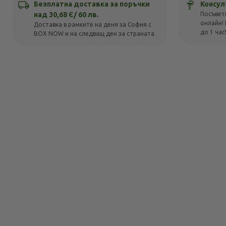
Безплатна доставка за поръчки
Консул
над 30,68 Є/ 60 лв.
Посъвет
онлайн! 
Доставка в рамките на деня за София с
до 1 час
BOX NOW и на следващ ден за страната