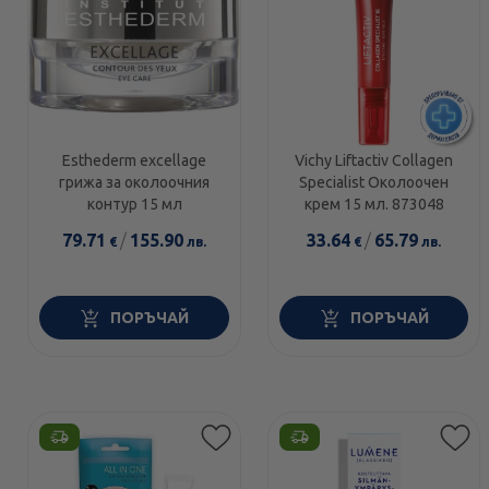
Esthederm excellage
Vichy Liftactiv Collagen
грижа за околоочния
Specialist Околоочен
контур 15 мл
крем 15 мл. 873048
79.71
/
155.90
33.64
/
65.79
€
лв.
€
лв.
ПОРЪЧАЙ
ПОРЪЧАЙ