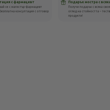
тация с фармацевт
Подарък мостра с всяк
вай се с магистър-фармацевт
Получи подарък с всяка своя
Безплатна консултация с отговор
оглед на стойността – тест
!
продукти!