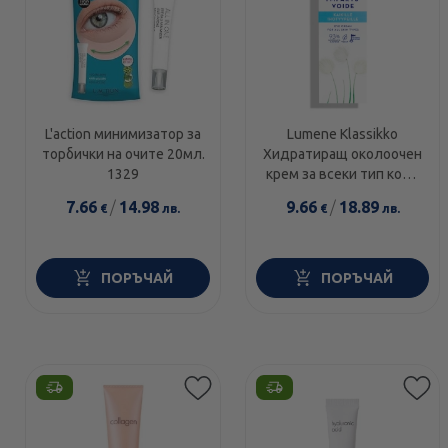
L'action минимизатор за
Lumene Klassikko
торбички на очите 20мл.
Хидратиращ околоочен
1329
крем за всеки тип кожа
50мл.
7.66
/
14.98
9.66
/
18.89
€
лв.
€
лв.
ПОРЪЧАЙ
ПОРЪЧАЙ