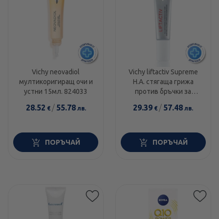
Vichy neovadiol
Vichy liftactiv Supreme
мултикоригиращ очи и
H.A. стягаща грижа
устни 15мл. 824033
против бръчки за
околоочния контур
28.52
/
55.78
29.39
/
57.48
€
лв.
€
лв.
15мл 323332
ПОРЪЧАЙ
ПОРЪЧАЙ