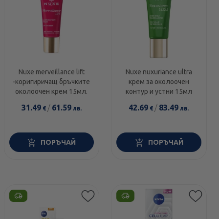
Nuxe merveillance lift
Nuxe nuxuriance ultra
-коригиричащ бръчките
крем за околоочен
околоочен крем 15мл.
контур и устни 15мл
31.49
/
61.59
42.69
/
83.49
€
лв.
€
лв.
ПОРЪЧАЙ
ПОРЪЧАЙ