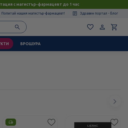
тация с магистър-фармацевт до 1 час
Попитай нашия магистър-фармацевт!
Здравен портал - блог
УКТИ
БРОШУРА
Сл
ел
Етикети
Етикети