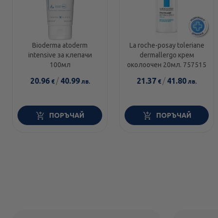
Bioderma atoderm
La roche-posay toleriane
intensive за клепачи
dermallergo крем
100мл
околоочен 20мл. 757515
20.96
/
40.99
21.37
/
41.80
€
лв.
€
лв.
ПОРЪЧАЙ
ПОРЪЧАЙ