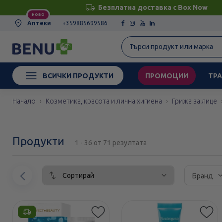
Безплатна доставка с Box Now
НОВО
Аптеки
+359885699586
ВСИЧКИ ПРОДУКТИ
ПРОМОЦИИ
ТРА
Начало
Козметика, красота и лична хигиена
Грижа за лице
Продукти
1 - 36 от 71 резултата
Сортирай
Предишен
Бранд
елемент