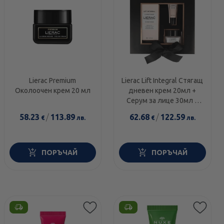
Lierac Premium
Lierac Lift Integral Стягащ
Околоочен крем 20 мл
дневен крем 20мл +
Серум за лице 30мл +
Околоочен лифтинг
58.23
/
113.89
62.68
/
122.59
€
лв.
€
лв.
крем 7.5мл
ПОРЪЧАЙ
ПОРЪЧАЙ