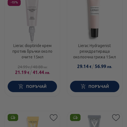
-15%
Lierac dioptiride крем
Lierac Hydragenist
против бръчки около
рехидратираща
очите 15мл
околоочна грижа 15мл
29.14
/
56.99
24.99
/
48.88
€
лв.
€
лв.
21.19
/
41.44
€
лв.
ПОРЪЧАЙ
ПОРЪЧАЙ
Етикети
Етикети