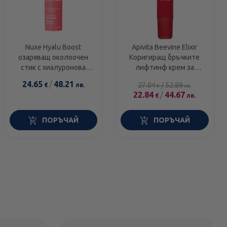
Nuxe Hyalu Boost
Apivita Beevine Elixir
озаряващ околоочен
Коригиращ бръчките
стик с хиалуронова
лифтинф крем за
киселина и кофеин 8.5 г
околоочен контур и
24.65
/
48.21
27.04
/
52.89
€
лв.
€
лв.
устни 15 мл Годен до:
22.84
/
44.67
€
лв.
30.11.2026 г.
ПОРЪЧАЙ
ПОРЪЧАЙ