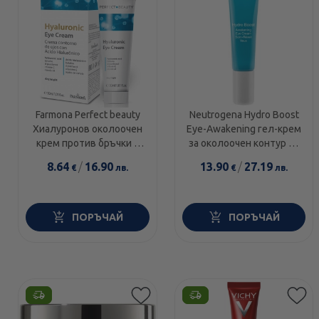
Farmona Perfect beauty
Neutrogena Hydro Boost
Хиалуронов околоочен
Еye-Аwakening гел-крем
крем против бръчки и
за околоочен контур 15
тъмни кръгове 30мл.
мл
8.64
/
16.90
13.90
/
27.19
€
лв.
€
лв.
ПОРЪЧАЙ
ПОРЪЧАЙ
Етикети
Етикети