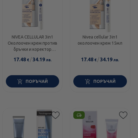
NIVEA CELLULAR 3in1
Nivea cellular 3in1
Околоочен крем против
околоочен крем 15мл
бръчки и коректор
светъл тон 4мл
17.48
/
34.19
17.48
/
34.19
€
лв.
€
лв.
ПОРЪЧАЙ
ПОРЪЧАЙ