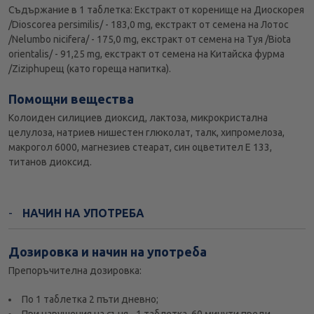
Съдържание в 1 таблетка: Екстракт от коренище на Диоскорея
/Dioscorea persimilis/ - 183,0 mg, екстракт от семена на Лотос
/Nelumbo nicifera/ - 175,0 mg, екстракт от семена на Туя /Biota
orientalis/ - 91,25 mg, екстракт от семена на Китайска фурма
/Ziziphuрещ (като гореща напитка).
Помощни вещества
Колоиден силициев диоксид, лактоза, микрокристална
целулоза, натриев нишестен глюколат, талк, хипромелоза,
макрогол 6000, магнезиев стеарат, син оцветител E 133,
титанов диоксид.
НАЧИН НА УПОТРЕБА
Дозировка и начин на употреба
Препоръчителна дозировка:
По 1 таблетка 2 пъти дневно;