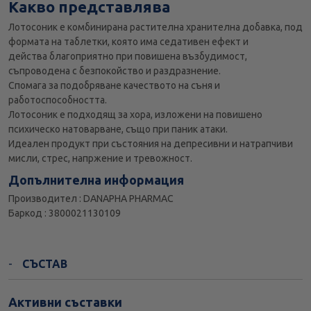
Какво представлява
Лотосоник е комбинирана растителна хранителна добавка, под
формата на таблетки, която има седативен ефект и
действа благоприятно при повишена възбудимост,
съпроводена с безпокойство и раздразнение.
Спомага за подобряване качеството на съня и
работоспособността.
Лотосоник е подходящ за хора, изложени на повишено
психическо натоварване, също при паник атаки.
Идеален продукт при състояния на депресивни и натрапчиви
мисли, стрес, напржение и тревожност.
Допълнителна информация
Производител : DANAPHA PHARMAC
Баркод : 3800021130109
СЪСТАВ
Активни съставки