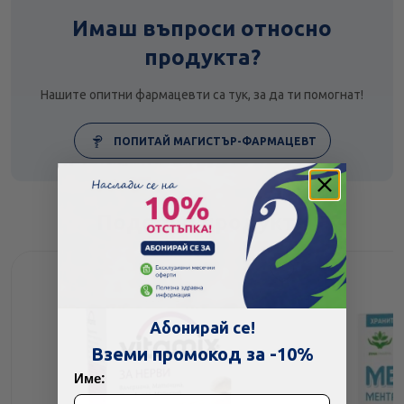
Имаш въпроси относно
продукта?
Нашите опитни фармацевти са тук, за да ти помогнат!
ПОПИТАЙ МАГИСТЪР-ФАРМАЦЕВТ
Подобни продукти
Абонирай се!
Вземи промокод за -10%
Име: