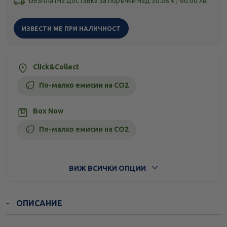
Безплатна доставка за поръчки над
30.68
/
60.00
€
лв.
ИЗВЕСТИ МЕ ПРИ НАЛИЧНОСТ
Click&Collect
По-малко емисии на CO2
Box Now
По-малко емисии на CO2
Стандартна доставка
ВИЖ ВСИЧКИ ОПЦИИ
ОПИСАНИЕ