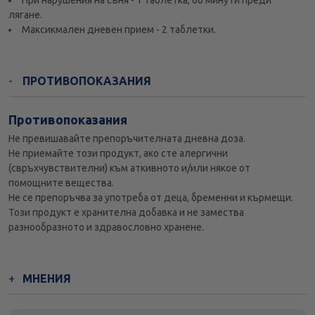
При нарушения на съня - 1 таблетка, 60 минути преди
лягане.
Максикмален дневен прием - 2 таблетки.
ПРОТИВОПОКАЗАНИЯ
Противопоказания
Не превишавайте препоръчителната дневна доза.
Не приемайте този продукт, ако сте алергични
(свръхчувствителни) към аткивното и/или някое от
помощните вещества.
Не се препоръчва за употреба от деца, бременни и кърмещи.
Този продукт е хранителна добавка и не замества
разнообразното и здравословно хранене.
МНЕНИЯ