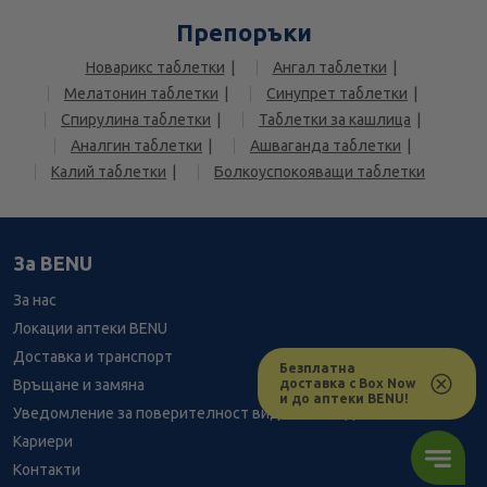
Препоръки
Новарикс таблетки
Ангал таблетки
Мелатонин таблетки
Синупрет таблетки
Спирулина таблетки
Таблетки за кашлица
Аналгин таблетки
Ашваганда таблетки
Калий таблетки
Болкоуспокояващи таблетки
За BENU
За нас
Локации аптеки BENU
Доставка и транспорт
Безплатна
доставка с Box Now
Връщане и замяна
и до аптеки BENU!
Уведомление за поверителност видеонаблюдение
Кариери
Контакти