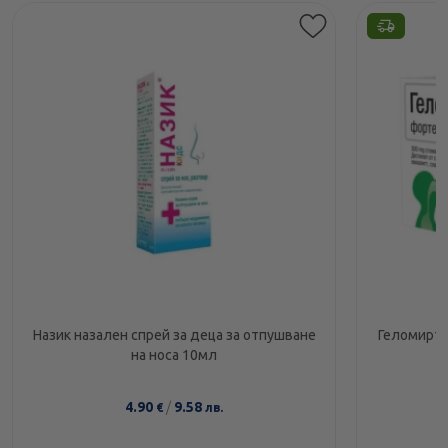
Назик назален спрей за деца за отпушване
Геломирто
на носа 10мл
4.90
/
9.58
€
лв.