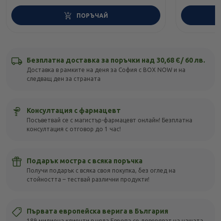
ПОРЪЧАЙ
Безплатна доставка за поръчки над 30,68 Є/ 60 лв.
Доставка в рамките на деня за София с BOX NOW и на
следващ ден за страната
Консултация с фармацевт
Посъветвай се с магистър-фармацевт онлайн! Безплатна
консултация с отговор до 1 час!
Подарък мостра с всяка поръчка
Получи подарък с всяка своя покупка, без оглед на
стойността – тествай различни продукти!
Първата европейска верига в България
189 милиона клиенти в цяла Европа се доверяват на нашата