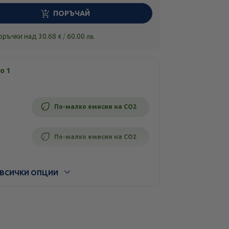
ПОРЪЧАЙ
поръчки над
30.68
/
60.00
€
лв.
о 1
По-малко емисии на CO2
По-малко емисии на CO2
ВСИЧКИ ОПЦИИ