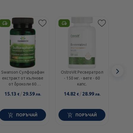
Сл
Swanson Сулфорафан
OstroVit Ресвератрол
Курк
екстракт от кълнове
- 150 мг. - веге - 60
капсу
еле
от броколи 60
капс.
600м
капсули
15.13
/
29.59
14.82
/
28.99
11.1
€
лв.
€
лв.
ПОРЪЧАЙ
ПОРЪЧАЙ