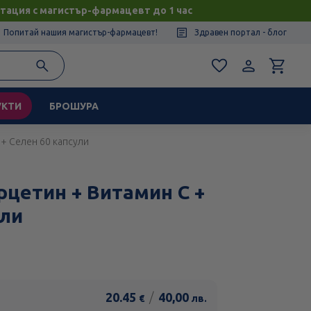
тация с магистър-фармацевт до 1 час
Попитай нашия магистър-фармацевт!
Здравен портал - блог
УКТИ
БРОШУРА
+ Селен 60 капсули
цетин + Витамин С +
ули
20.45
/
40,00
€
лв.