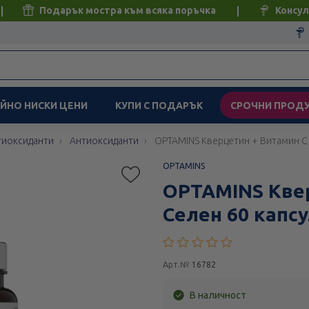
Подарък мостра към всяка поръчка
Консул
ЙНО НИСКИ ЦЕНИ
КУПИ С ПОДАРЪК
СРОЧНИ ПРОД
тиоксиданти
Антиоксиданти
OPTAMINS Кверцетин + Витамин С 
OPTAMINS
OPTAMINS Квер
Селен 60 капс
Арт.№
16782
В наличност