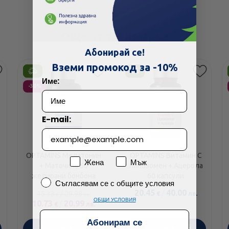
Още от тази марка
Абонирай се!
Вземи промокод за -10%
Етикети
Име:
-30%
E-mail:
OPTAMINS Мелатонин
OPTAMINS Витамин С
Пол
Жена
Мъж
+ Маточина 60
липозомен + Ацерола
желирани бонбона
60 капсули
Съгласявам се с общите условия
Съгласявам се с общите условия
20.45
/
40.00
15.33
/
29.98
€
лв.
€
лв.
ОБЩИ УСЛОВИЯ
10.73
/
20.99
€
лв.
Абонирам се