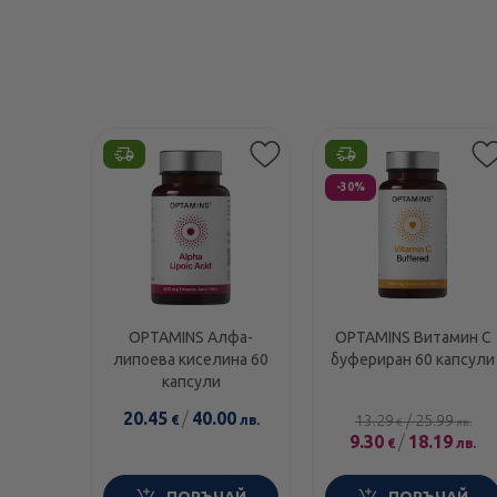
Етикети
-30%
OPTAMINS Алфа-
OPTAMINS Витамин С
липоева киселина 60
буфериран 60 капсули
капсули
20.45
/
40.00
13.29
/
25.99
€
лв.
€
лв.
9.30
/
18.19
€
лв.