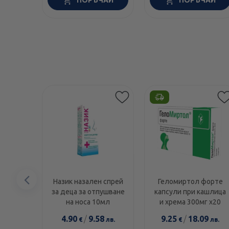
ПОРЪЧАЙ
ПОРЪЧАЙ
Предишен
Назик назален спрей
Геломиртол форте
за деца за отпушване
капсули при кашлица
елемент
на носа 10мл
и хрема 300мг х20
4.90
/
9.58
9.25
/
18.09
€
лв.
€
лв.