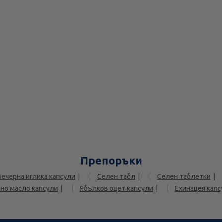
Препоръки
Вечерна иглика капсули
Селен табл
Селен таблетки
но масло капсули
Ябълков оцет капсули
Ехинацея кап