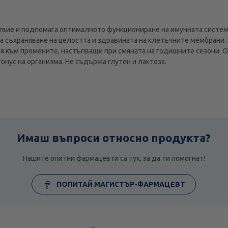
твие и подпомага оптималното функциониране на имунната систем
 съхраняване на целостта и здравината на клетъчните мембрани
ия към промените, настъпващи при смяната на годишните сезони. О
нус на организма. Не съдържа глутен и лактоза.
Имаш въпроси относно продукта?
Нашите опитни фармацевти са тук, за да ти помогнат!
ПОПИТАЙ МАГИСТЪР-ФАРМАЦЕВТ