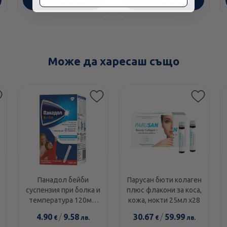
ПОРЪЧАЙ
ПОРЪЧАЙ
Може да харесаш също
Панадол бейби
Парусан бюти колаген
суспензия при болка и
плюс флакони за коса,
температура 120мг/
кожа, нокти 25мл х28
5мл 100мл
4.90
/
9.58
30.67
/
59.99
€
лв.
€
лв.