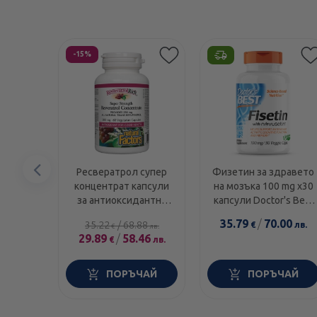
Етикети
-15%
Предишен
Ресвератрол супер
Физетин за здравето
концентрат капсули
на мозъка 100 mg х30
елемент
за антиоксидантна
капсули Doctor's Best
защита 250мг x60
Годен до: 30.11.2026 г.
35.79
/
70.00
35.22
/
68.88
€
лв.
€
лв.
Natural Factors
29.89
/
58.46
€
лв.
ПОРЪЧАЙ
ПОРЪЧАЙ