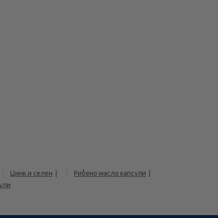
Цинк и селен
Рибено масло капсули
сули