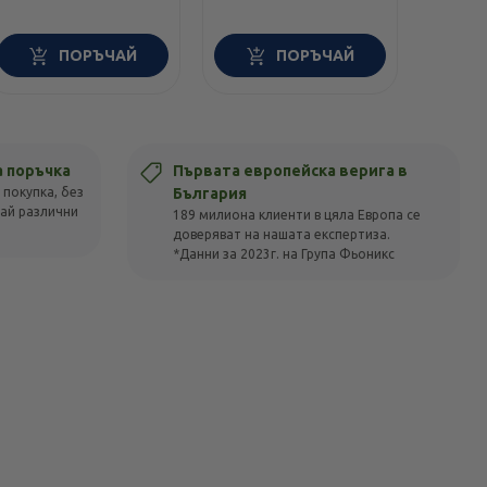
ПОРЪЧАЙ
ПОРЪЧАЙ
а поръчка
Първата европейска верига в
 покупка, без
България
вай различни
189 милиона клиенти в цяла Европа се
доверяват на нашата експертиза.
*Данни за 2023г. на Група Фьоникс