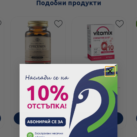
Подобни продукти
Solgar Куркумин
Витамикс Коензим
пълен спектър 30
Q10 таблетки за
капсули
антиоксидантна
защита х30 Fortex
47.70
/
93.29
3.57
/
6.98
€
лв.
€
лв.
ПОРЪЧАЙ
ПОРЪЧАЙ