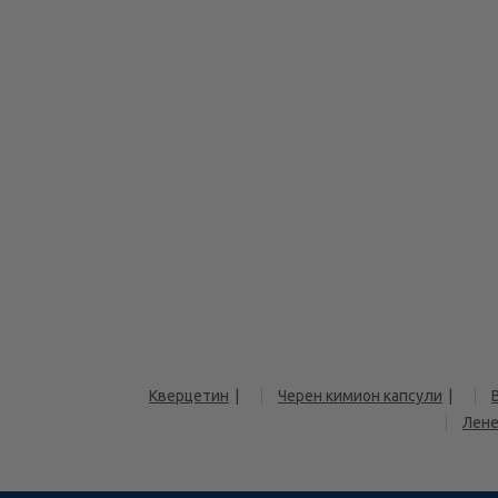
Кверцетин
Черен кимион капсули
Лене