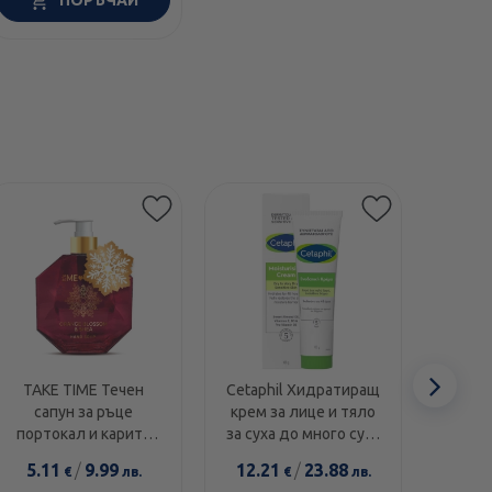
ПОРЪЧАЙ
Етикети
Сл
TAKE TIME Течен
Cetaphil Хидратиращ
Swans
сапун за ръце
крем за лице и тяло
1000I
еле
портокал и карите
за суха до много суха
диамант 300мл
и чувствителна кожа
5.11
/
9.99
12.21
/
23.88
14.0
€
лв.
€
лв.
100г