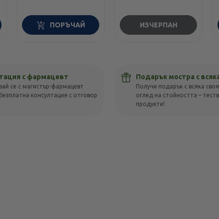
ПОРЪЧАЙ
ИЗЧЕРПАН
тация с фармацевт
Подарък мостра с всяк
вай се с магистър-фармацевт
Получи подарък с всяка своя
Безплатна консултация с отговор
оглед на стойността – тест
!
продукти!