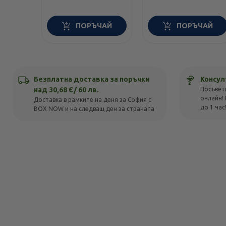
ПОРЪЧАЙ
ПОРЪЧАЙ
Безплатна доставка за поръчки
Консул
над 30,68 Є/ 60 лв.
Посъвет
онлайн! 
Доставка в рамките на деня за София с
до 1 час
BOX NOW и на следващ ден за страната