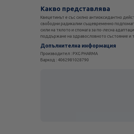
Какво представлява
Квецетинът е със силно антиоксидантно дейс
свободни радикалии същевременно подпомага
сили на тялото и спомага за по-лесна адаптац
поддържане на здравословното състояние и то
Допълнителна информация
Производител : PXG PHARMA
Баркод : 4062981028790