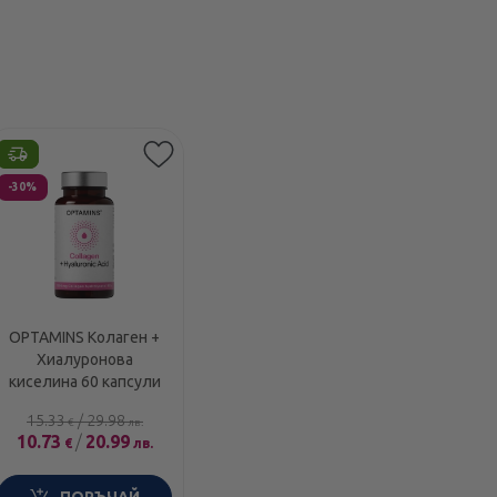
Етикети
-30%
OPTAMINS Колаген +
Хиалуронова
киселина 60 капсули
15.33
/
29.98
€
лв.
10.73
/
20.99
€
лв.