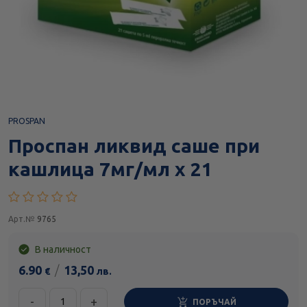
PROSPAN
Проспан ликвид саше при
кашлица 7мг/мл х 21
Арт.№
9765
В наличност
6.90
/
13,50
€
лв.
-
+
ПОРЪЧАЙ