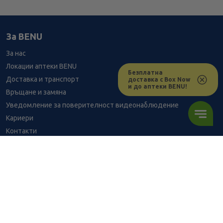
За BENU
За нас
Локации аптеки BENU
Безплатна
Доставка и транспорт
доставка с Box Now
и до аптеки BENU!
Връщане и замяна
Уведомление за поверителност видеонаблюдение
Кариери
Контакти
Уведомление за обработване на лични данни при поръчки с
доставка до аптека
BENU - Моят здравен експерт
6.90
/
13,50
В наличност
€
лв.
Консултация с фармацевт
Здравен портал - блог
ПОРЪЧАЙ