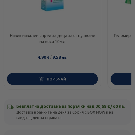
Назик назален спрей за деца за отпушване
Геломирто
на носа 10мл
4.90
/
9.58
€
лв.
ПОРЪЧАЙ
Безплатна доставка за поръчки над 30,68 Є/ 60 лв.
Доставка в рамките на деня за София с BOX NOW и на
следващ ден за страната