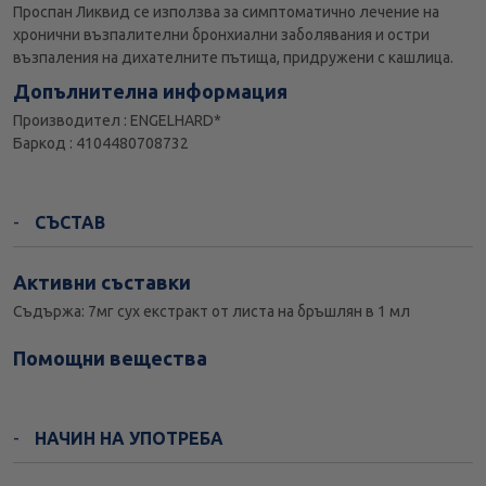
Проспан Ликвид се използва за симптоматично лечение на
хронични възпалителни бронхиални заболявания и остри
възпаления на дихателните пътища, придружени с кашлица.
Допълнителна информация
Производител : ENGELHARD*
Баркод : 4104480708732
СЪСТАВ
Активни съставки
Съдържа: 7мг сух екстракт от листа на бръшлян в 1 мл
Помощни вещества
НАЧИН НА УПОТРЕБА