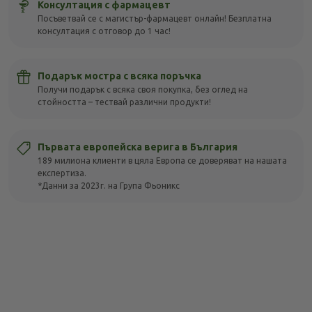
Консултация с фармацевт
Посъветвай се с магистър-фармацевт онлайн! Безплатна
консултация с отговор до 1 час!
Подарък мостра с всяка поръчка
Получи подарък с всяка своя покупка, без оглед на
стойността – тествай различни продукти!
Първата европейска верига в България
189 милиона клиенти в цяла Европа се доверяват на нашата
експертиза.
*Данни за 2023г. на Група Фьоникс