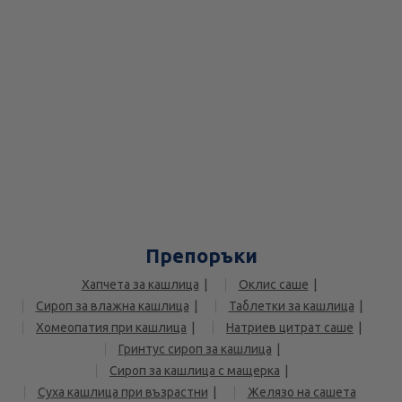
Препоръки
Хапчета за кашлица
Оклис саше
Сироп за влажна кашлица
Таблетки за кашлица
Хомеопатия при кашлица
Натриев цитрат саше
Гринтус сироп за кашлица
Сироп за кашлица с мащерка
Суха кашлица при възрастни
Желязо на сашета