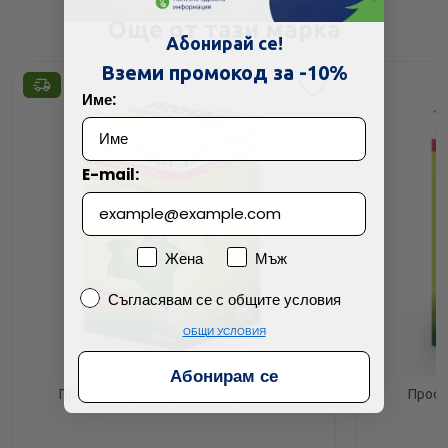
Още от тази марка
Абонирай се!
Вземи промокод за -10%
Име:
E-mail:
Пол
Жена
Мъж
Съгласявам се с общите условия
Съгласявам се с общите условия
ОБЩИ УСЛОВИЯ
Абонирам се
Проспан сироп при кашлица 100мл
Просп