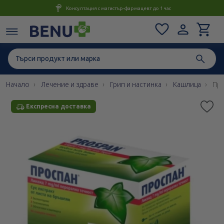
Консултация с магистър-фармацевт до 1 час
Начало
Лечение и здраве
Грип и настинка
Кашлица
Про
Експресна доставка