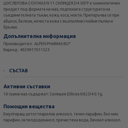
ШУСЛЕРОВА СОЛ МАЗ N 11 СИЛИЦЕЯ D4 50ГР е хомеопатичен
продукт под формата на маз, подпомага структурата на
съединителната тъкан; кожа, коса, нокти. Препоръчва се при
абцеси, белези, нечиста кожа с възпалени гнойни пъпки и
бръчки.
Допълнителна информация
Производител : ALPEN PHARMA BG*
Баркод : 4029917011523
СЪСТАВ
Активни съставки
10 грама маз съдържат: Силицея (Silicea trit.) D4 0.1g.
Помощни вещества
Емулгиращ цетостеарилов алкохол, течен парафин, бял мек
парафин, октилдодеканол, пречистена вода, бензил алкохол.