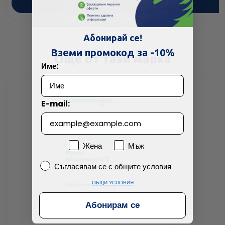
ПОРЪЧАЙ
Абонирай се!
Вземи промокод за -10%
Още от тази марка
Име:
E-mail:
Пол
Жена
Мъж
Съгласявам се с общите условия
Съгласявам се с общите условия
ОБЩИ УСЛОВИЯ
Абонирам се