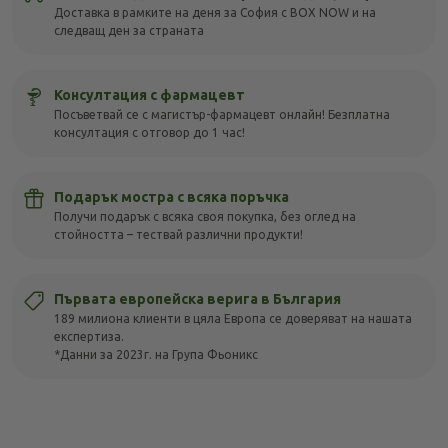
Доставка в рамките на деня за София с BOX NOW и на
следващ ден за страната
Консултация с фармацевт
Посъветвай се с магистър-фармацевт онлайн! Безплатна
консултация с отговор до 1 час!
Подарък мостра с всяка поръчка
Получи подарък с всяка своя покупка, без оглед на
стойността – тествай различни продукти!
Първата европейска верига в България
189 милиона клиенти в цяла Европа се доверяват на нашата
експертиза.
*Данни за 2023г. на Група Фьоникс