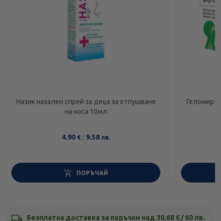
Назик назален спрей за деца за отпушване
Геломирто
на носа 10мл
4.90
/
9.58
€
лв.
ПОРЪЧАЙ
Безплатна доставка за поръчки над 30,68 Є/ 60 лв.