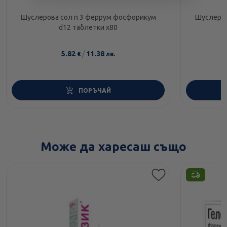
Шуслерова сол n 3 феррум фосфорикум
Шуслеров
d12 таблетки х80
5.82
/
11.38
€
лв.
ПОРЪЧАЙ
Може да харесаш също