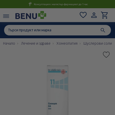
Консултация с магистър-фармацевт до 1 час
Начало
Лечение и здраве
Хомеопатия
Шуслерови соли