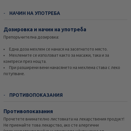
НАЧИН НА УПОТРЕБА
Дозировка и начин на употреба
Препоръчителна дозировка:
Една доза мехлем се нанася на засегнатото място.
Мехлемите се използват както за масажи, така и за
компреси през нощта.
При разширени вени нанасянето на мехлема става с леко
потупване.
ПРОТИВОПОКАЗАНИЯ
Противопоказания
Прочетете внимателно листовката на лекарствения продукт!
Не приемайте това лекарство, ако сте алергични