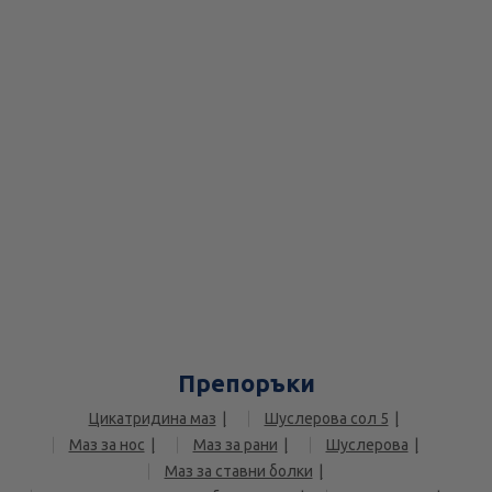
Препоръки
Цикатридина маз
Шуслерова сол 5
Маз за нос
Маз за рани
Шуслерова
Маз за ставни болки