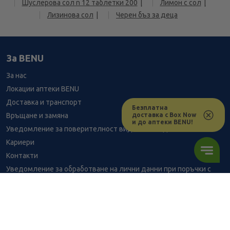
Шуслерова сол n 12 таблетки 200
Лимон с сол
Лизинова сол
Черен бъз за деца
За BENU
За нас
Локации аптеки BENU
Доставка и транспорт
Безплатна
доставка с Box Now
Връщане и замяна
и до аптеки BENU!
Уведомление за поверителност видеонаблюдение
Кариери
Контакти
Уведомление за обработване на лични данни при поръчки с
доставка до аптека
BENU - Моят здравен експерт
Консултация с фармацевт