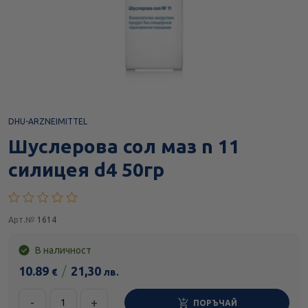
DHU-ARZNEIMITTEL
Шуслерова сол маз n 11
силицея d4 50гр
Арт.№
1614
В наличност
10.89
/
21,30
€
лв.
-
+
ПОРЪЧАЙ