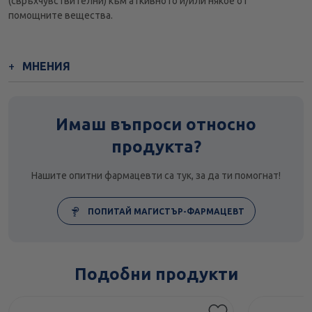
(свръхчувствителни) към аткивното и/или някое от
помощните вещества.
МНЕНИЯ
Имаш въпроси относно
продукта?
Нашите опитни фармацевти са тук, за да ти помогнат!
ПОПИТАЙ МАГИСТЪР-ФАРМАЦЕВТ
Подобни продукти