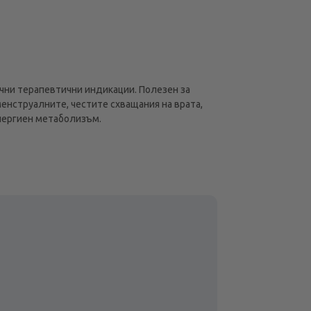
и терапевтични индикации. Полезен за
менструалните, честите схващания на врата,
енергиен метаболизъм.