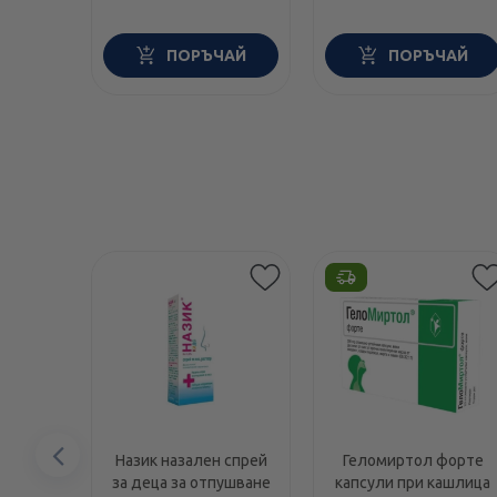
ПОРЪЧАЙ
ПОРЪЧАЙ
Предишен
Назик назален спрей
Геломиртол форте
за деца за отпушване
капсули при кашлица