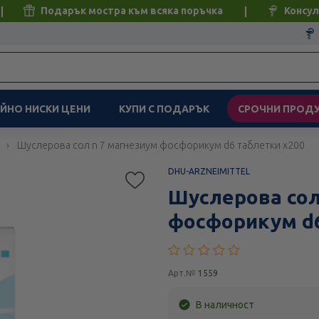
Подарък мостра към всяка поръчка
Консул
ЙНО НИСКИ ЦЕНИ
КУПИ С ПОДАРЪК
СРОЧНИ ПРОД
и
Шуслерова сол n 7 магнезиум фосфорикум d6 таблетки х200
DHU-ARZNEIMITTEL
Шуслерова сол
фосфорикум d6
Арт.№
1559
В наличност