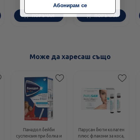
Абонирам се
ПОРЪЧАЙ
ПОРЪЧАЙ
Може да харесаш също
Панадол бейби
Парусан бюти колаген
суспензия при болка и
плюс флакони за коса,