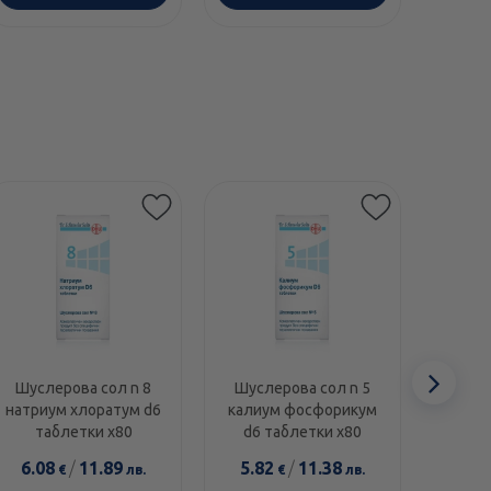
Сл
Шуслерова сол n 8
Шуслерова сол n 5
Шусл
натриум хлоратум d6
калиум фосфорикум
ферру
еле
таблетки х80
d6 таблетки х80
d12 
6.08
/
11.89
5.82
/
11.38
18.2
€
лв.
€
лв.