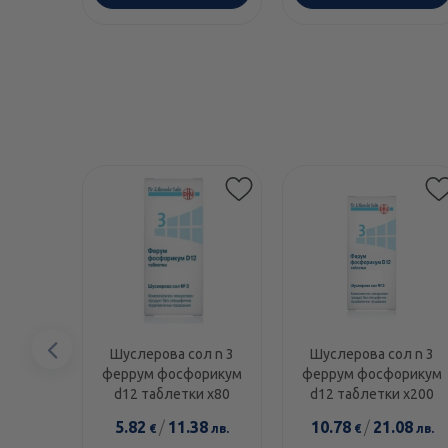
Предишен
Шуслерова сол n 3
Шуслерова сол n 3
феррум фосфорикум
феррум фосфорикум
елемент
d12 таблетки х80
d12 таблетки х200
5.82
/
11.38
10.78
/
21.08
€
лв.
€
лв.