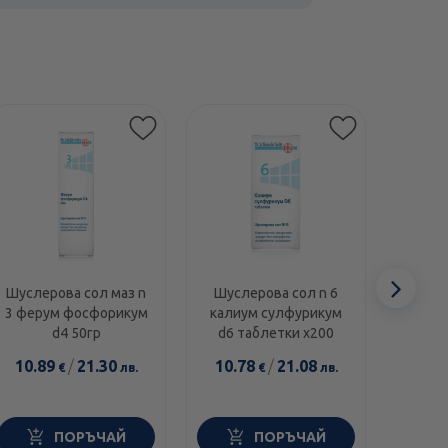
Сл
Шуслерова сол маз n
Шуслерова сол n 6
Шусл
3 ферум фосфорикум
калиум сулфурикум
ферру
еле
d4 50гр
d6 таблетки х200
d12 
10.89
/
21.30
10.78
/
21.08
5.8
€
лв.
€
лв.
ПОРЪЧАЙ
ПОРЪЧАЙ