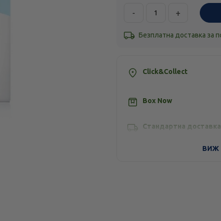
-
+
Безплатна доставка за 
Click&Collect
Box Now
Стандартна доставка
ВИЖ 