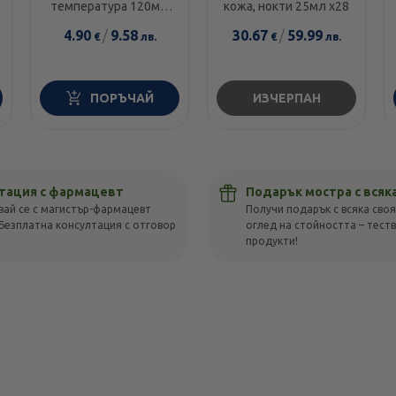
температура 120мг/
кожа, нокти 25мл х28
5мл 100мл
4.90
/
9.58
30.67
/
59.99
€
лв.
€
лв.
ПОРЪЧАЙ
ИЗЧЕРПАН
тация с фармацевт
Подарък мостра с всяк
вай се с магистър-фармацевт
Получи подарък с всяка своя
Безплатна консултация с отговор
оглед на стойността – тест
!
продукти!