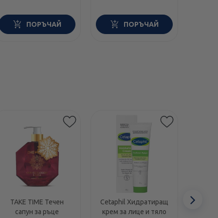
ПОРЪЧАЙ
ПОРЪЧАЙ
Етикети
Сл
TAKE TIME Течен
Cetaphil Хидратиращ
Swans
сапун за ръце
крем за лице и тяло
1000I