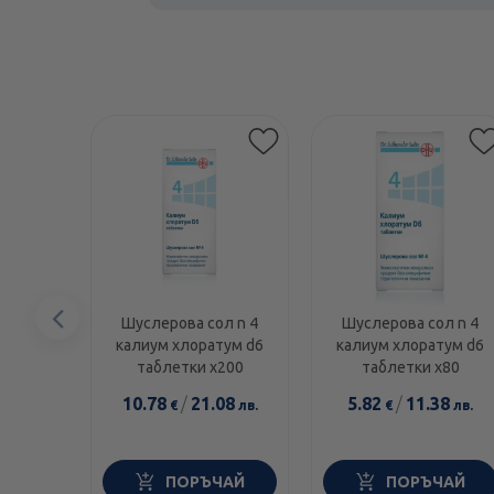
Предишен
Шуслерова сол n 4
Шуслерова сол n 4
калиум хлоратум d6
калиум хлоратум d6
елемент
таблетки х200
таблетки х80
10.78
/
21.08
5.82
/
11.38
€
лв.
€
лв.
ПОРЪЧАЙ
ПОРЪЧАЙ