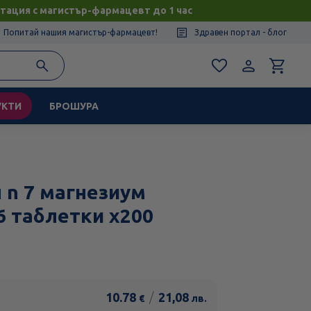
тация с магистър-фармацевт до 1 час
Попитай нашия магистър-фармацевт!
Здравен портал - блог
УКТИ
БРОШУРА
 n 7 магнезиум
 таблетки х200
10.78
/
21,08
€
лв.