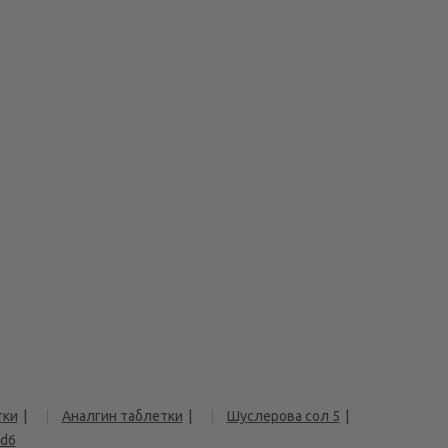
тки
Аналгин таблетки
Шуслерова сол 5
d6