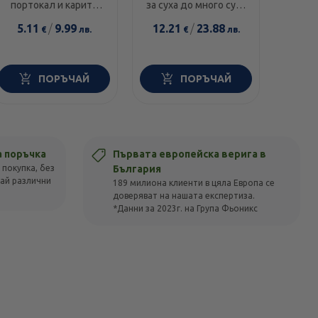
еле
портокал и карите
за суха до много суха
диамант 300мл
и чувствителна кожа
5.11
/
9.99
12.21
/
23.88
14.0
€
лв.
€
лв.
100г
ПОРЪЧАЙ
ПОРЪЧАЙ
а поръчка
Първата европейска верига в
 покупка, без
България
вай различни
189 милиона клиенти в цяла Европа се
доверяват на нашата експертиза.
*Данни за 2023г. на Група Фьоникс