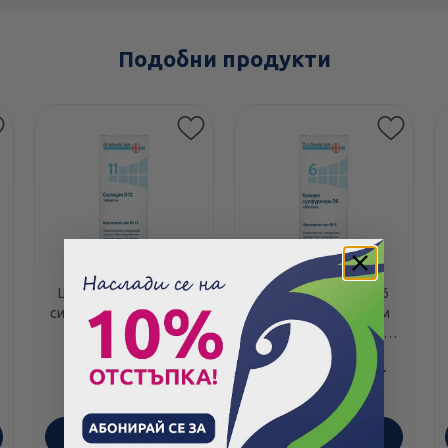
Подобни продукти
Шуслерова сол n 11
Шуслерова сол №6
силицеа d12 таблетки
калиум сулфурикум
х80
D6 таблетки х420
DHU
6.08
/
11.89
18.20
/
35.60
€
лв.
€
лв.
ПОРЪЧАЙ
ПОРЪЧАЙ