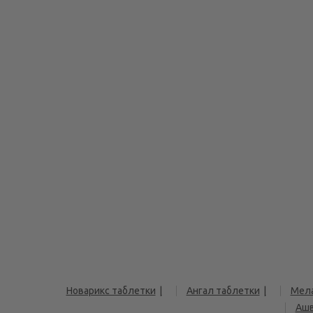
Новарикс таблетки
Ангал таблетки
Мела
Ашв