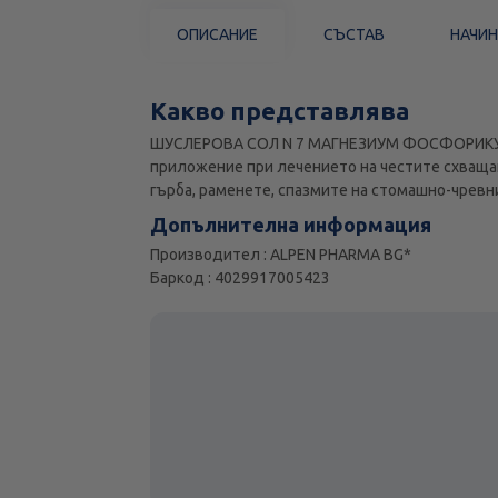
ОПИСАНИЕ
СЪСТАВ
НАЧИН
Какво представлява
ШУСЛЕРОВА СОЛ N 7 МАГНЕЗИУМ ФОСФОРИКУМ D
приложение при лечението на честите схващан
гърба, раменете, спазмите на стомашно-чревни
Допълнителна информация
Производител : ALPEN PHARMA BG*
Баркод : 4029917005423