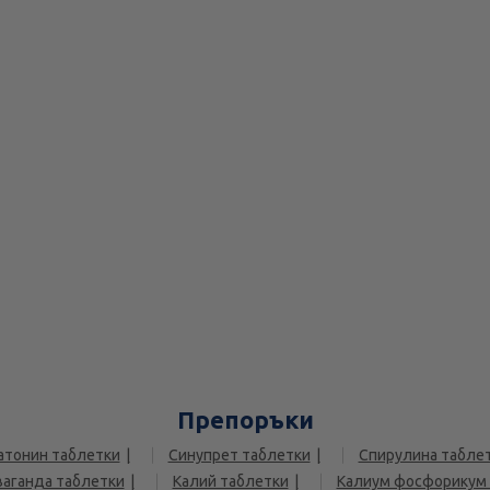
Препоръки
тонин таблетки
Синупрет таблетки
Спирулина табле
аганда таблетки
Калий таблетки
Калиум фосфорикум 