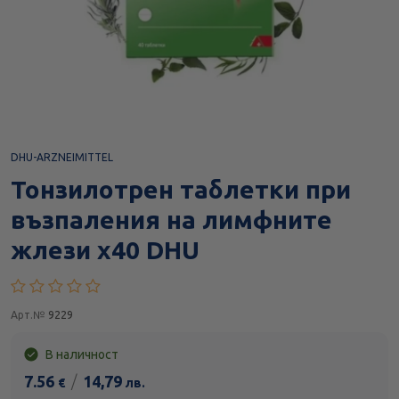
DHU-ARZNEIMITTEL
Тонзилотрен таблетки при
възпаления на лимфните
жлези х40 DHU
Арт.№
9229
В наличност
7.56
/
14,79
€
лв.