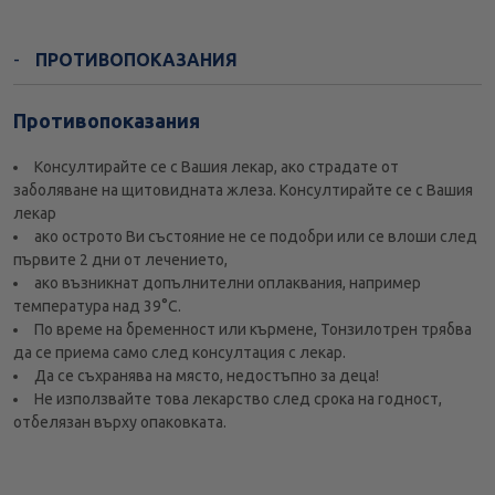
ПРОТИВОПОКАЗАНИЯ
Противопоказания
Консултирайте се с Вашия лекар, ако страдате от
заболяване на щитовидната жлеза. Консултирайте се с Вашия
лекар
ако острото Ви състояние не се подобри или се влоши след
първите 2 дни от лечението,
ако възникнат допълнителни оплаквания, например
температура над 39°С.
По време на бременност или кърмене, Тонзилотрен трябва
да се приема само след консултация с лекар.
Да се съхранява на място, недостъпно за деца!
Не използвайте това лекарство след срока на годност,
отбелязан върху опаковката.