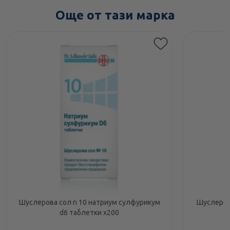
Още от тази марка
Шуслерова сол n 10 натриум сулфурикум
Шуслеров
d6 таблетки х200