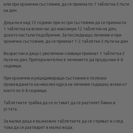
или при хронични състояния, да се приема по 1 таблетка 3 пъти
на ден
Деца на и над 12 години: при остри състояния да се приема по
1 таблетка на всеки час до максимум 12 таблетки на ден,
докато настъпи подобрение. За последващо лечение и при
хронично състояние, да се приемат 1-2 таблетки 3 пъти на ден.
Възрастни и деца с увеличени сливици приемат 1 таблетка 3
пъти на ден. Препоръчително е лечението да продължи 6-8
седмици.
При хронични и рецидивиращи състояния е полезно
провеждането на няколко курса на лечение годишно, всеки от
които по 6-8 седмици.
Таблетките трябва да се оставят да се разтопят бавно в
устата.
За малки деца е възможно таблетките да се стриват и след
това да се разтварят в малко вода.