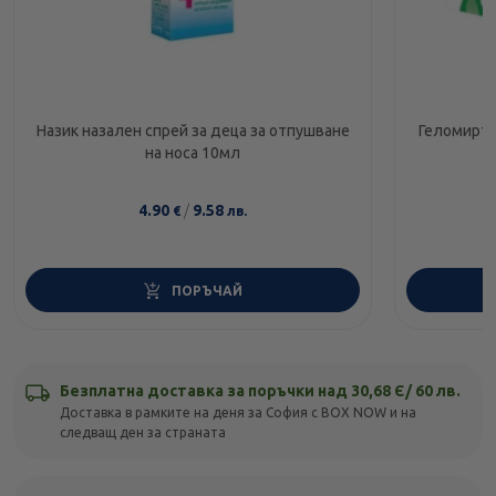
Назик назален спрей за деца за отпушване
Геломирто
на носа 10мл
4.90
/
9.58
€
лв.
ПОРЪЧАЙ
Безплатна доставка за поръчки над 30,68 Є/ 60 лв.
Доставка в рамките на деня за София с BOX NOW и на
следващ ден за страната