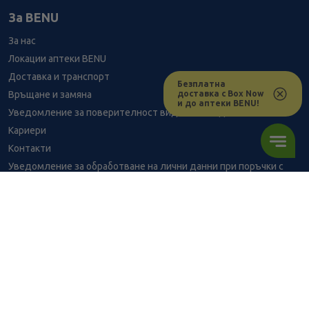
За BENU
За нас
Локации аптеки BENU
Доставка и транспорт
Безплатна
доставка с Box Now
Връщане и замяна
и до аптеки BENU!
Уведомление за поверителност видеонаблюдение
Кариери
Контакти
Уведомление за обработване на лични данни при поръчки с
доставка до аптека
BENU - Моят здравен експерт
Консултация с фармацевт
7.56
/
14,79
В наличност
€
лв.
Здравен портал - блог
Често задавани въпроси
ПОРЪЧАЙ