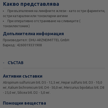
Какво представлява
При възпаления на лимфните жлези - като остри фарингити,
остри катарални или тонзиларни ангини
При оперативно отстраняване на сливиците (
тонзилектомия )
Допълнителна информация
Производител : DHU-ARZNEIMITTEL GmbH
Баркод : 4260019331908
СЪСТАВ
Активни съставки
Atropinum sulfuricum trit. D5 - 12,5 мг, Hepar sulfuris trit. D3 - 10,0
мг, Kalium bichromicum trit. D4 - 50,0 мг, Mercurius bijodatus trit. D8
- 25,0 мг, Silicea trit. D2 - 5,0 мг.
Помощни вещества