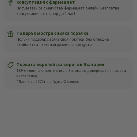
Консултация с фармацевт
Посъветвай се с магистър-фармацевт онлайн! Безплатна
консултация с отговор до 1 час!
Подарък мостра с всяка поръчка
Получи подарък с всяка своя покупка, без оглед на
стойността – тествай различни продукти!
Първата европейска верига в България
189 милиона клиенти в цяла Европа се доверяват на нашата
експертиза.
*Данни за 2023г. на Група Фьоникс