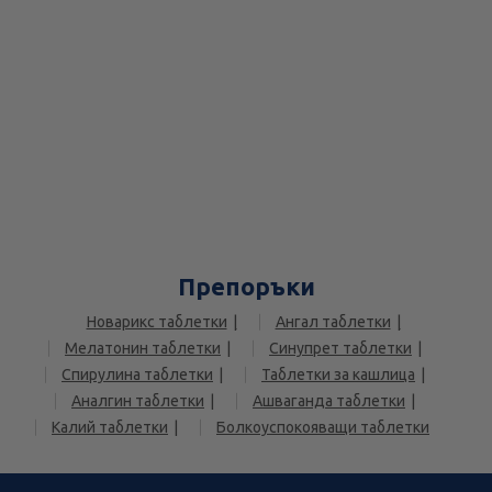
Препоръки
Новарикс таблетки
Ангал таблетки
Мелатонин таблетки
Синупрет таблетки
Спирулина таблетки
Таблетки за кашлица
Аналгин таблетки
Ашваганда таблетки
Калий таблетки
Болкоуспокояващи таблетки