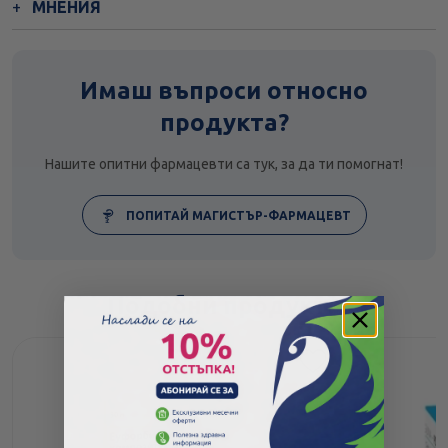
МНЕНИЯ
Имаш въпроси относно
продукта?
Нашите опитни фармацевти са тук, за да ти помогнат!
ПОПИТАЙ МАГИСТЪР-ФАРМАЦЕВТ
Подобни продукти