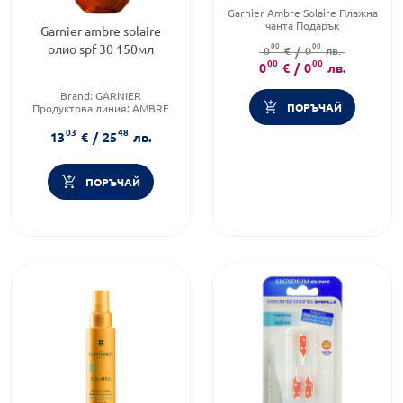
Garnier Ambre Solaire Плажна
чанта Подарък
Garnier ambre solaire
00
00
олио spf 30 150мл
0
€
/
0
лв.
00
00
0
€
/
0
лв.
Brand:
GARNIER
ПОРЪЧАЙ
Продуктова линия:
AMBRE
SOLAIRE
03
48
Слънцезащитен фактор:
SPF
13
€
/
25
лв.
30
ПОРЪЧАЙ