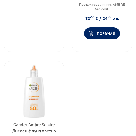
Продуктова линия:
AMBRE
SOLAIRE
Слънцезащитен фактор:
SPF
27
00
50
12
€
/
24
лв.
Тип продукт:
Флуид
ПОРЪЧАЙ
Garnier Ambre Solaire
Дневен флуид против