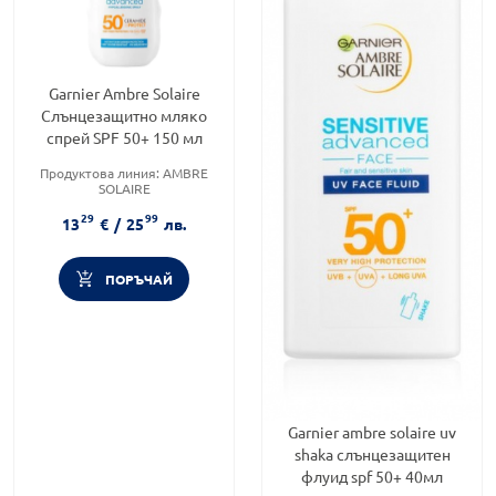
Garnier Ambre Solaire
Слънцезащитно мляко
спрей SPF 50+ 150 мл
Продуктова линия:
AMBRE
SOLAIRE
Слънцезащитен фактор:
SPF
29
99
50
13
€
/
25
лв.
Тип продукт:
Мляко
ПОРЪЧАЙ
Garnier ambre solaire uv
shaka слънцезащитен
флуид spf 50+ 40мл