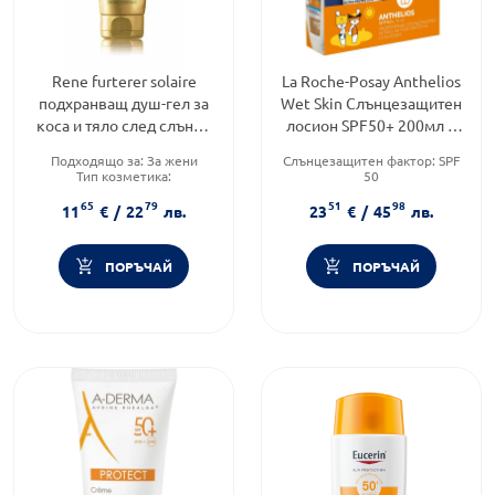
Rene furterer solaire
La Roche-Posay Anthelios
подхранващ душ-гел за
Wet Skin Слънцезащитен
коса и тяло след слънце
лосион SPF50+ 200мл +
200мл
Anthelios мляко 75мл
Подходящо за:
За жени
Слънцезащитен фактор:
SPF
322795
Тип козметика:
50
Дермокозметика
Тип козметика:
65
79
51
98
Форма на продукта:
душ-гел
Дермокозметика
11
€
/
22
лв.
23
€
/
45
лв.
Тип продукт:
Лосион
ПОРЪЧАЙ
ПОРЪЧАЙ