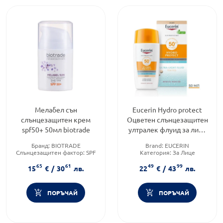
Мелабел сън
Eucerin Hydro protect
слънцезащитен крем
Оцветен слънцезащитен
spf50+ 50мл biotrade
ултралек флуид за лице
SPF50+ Светъл цвят 50мл
Бранд:
BIOTRADE
Brand:
EUCERIN
Слънцезащитен фактор:
SPF
Категория:
За Лице
50
Тип продукт:
Флуид
65
61
49
99
Тип продукт:
Крем
15
€
/
30
лв.
22
€
/
43
лв.
ПОРЪЧАЙ
ПОРЪЧАЙ