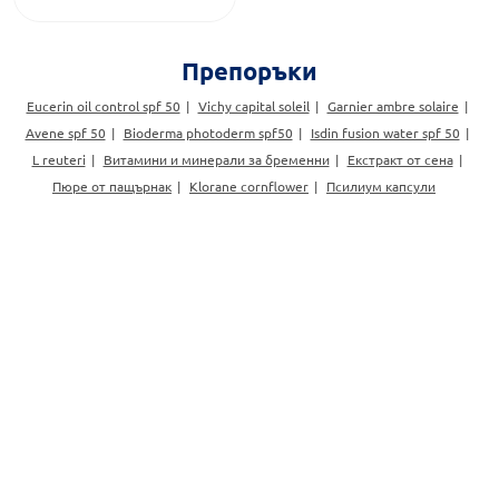
Препоръки
Eucerin oil control spf 50
Vichy capital soleil
Garnier ambre solaire
Avene spf 50
Bioderma photoderm spf50
Isdin fusion water spf 50
L reuteri
Витамини и минерали за бременни
Екстракт от сена
Пюре от пащърнак
Klorane cornflower
Псилиум капсули