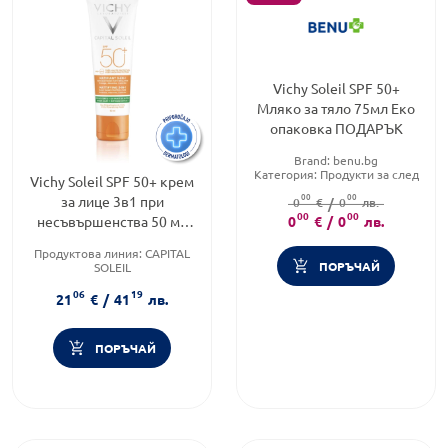
Vichy Soleil SPF 50+
Мляко за тяло 75мл Eко
опаковка ПОДАРЪК
Brand:
benu.bg
Категория:
Продукти за след
Vichy Soleil SPF 50+ крем
слънце
00
00
за лице 3в1 при
Тип продукт:
0
€
/
0
Мляко
лв.
00
00
несъвършенства 50 мл
0
€
/
0
лв.
695176
Продуктова линия:
CAPITAL
ПОРЪЧАЙ
SOLEIL
Слънцезащитен фактор:
SPF
06
19
50
21
€
/
41
лв.
Форма на продукта:
крем
ПОРЪЧАЙ