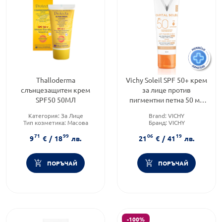
Thalloderma
Vichy Soleil SPF 50+ крем
слънцезащитен крем
за лице против
SPF50 50МЛ
пигментни петна 50 мл
419802
Категория:
За Лице
Brand:
VICHY
Тип козметика:
Масова
Бранд:
VICHY
козметика
Продуктова линия:
CAPITAL
71
99
06
19
Тип продукт:
Крем
SOLEIL
9
€
/
18
лв.
21
€
/
41
лв.
ПОРЪЧАЙ
ПОРЪЧАЙ
-100%