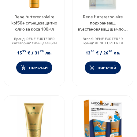
Rene furterer solaire
Rene furterer solaire
kpf50+ слънцезащитно
подхранващ,
олио за коса 100мл
възстановяващ шампоан
за коса след слънце
Бранд:
RENE FURTERER
Brand:
RENE FURTERER
200мл
Категория:
Слънцезащита
Бранд:
RENE FURTERER
Промо Март
Форма на продукта:
шампоан
95
20
65
70
Тип козметика:
15
€
/
31
лв.
13
€
/
26
лв.
Дермокозметика
ПОРЪЧАЙ
ПОРЪЧАЙ