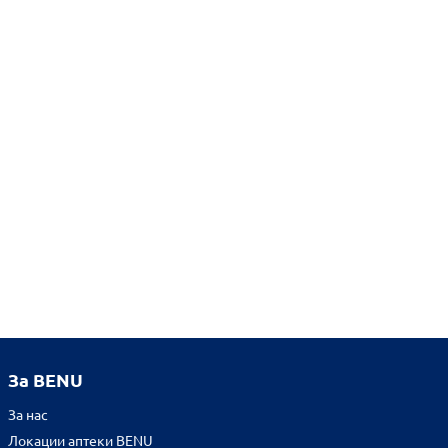
За BENU
За нас
Локации аптеки BENU