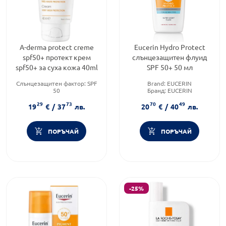
A-derma protect creme
Eucerin Hydro Protect
spf50+ протект крем
слънцезащитен флуид
spf50+ за суха кожа 40ml
SPF 50+ 50 мл
Слънцезащитен фактор:
SPF
Brand:
EUCERIN
50
Бранд:
EUCERIN
Тип продукт:
Крем
Тип продукт:
Флуид
29
73
70
49
Форма на продукта:
крем
19
€
/
37
лв.
20
€
/
40
лв.
ПОРЪЧАЙ
ПОРЪЧАЙ
-25%