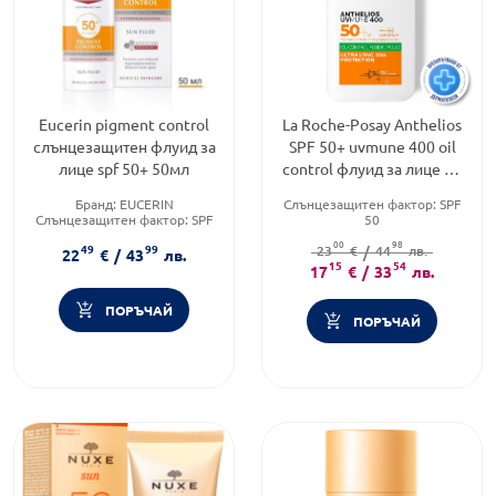
Eucerin pigment control
La Roche-Posay Anthelios
слънцезащитен флуид за
SPF 50+ uvmune 400 oil
лице spf 50+ 50мл
control флуид за лице 50
мл 847292
Бранд:
EUCERIN
Слънцезащитен фактор:
SPF
Слънцезащитен фактор:
SPF
50
50
Тип продукт:
Флуид
00
98
49
99
Форма на продукта:
флуид
Форма на продукта:
23
€
/
44
лв.
флуид
22
€
/
43
лв.
15
54
17
€
/
33
лв.
ПОРЪЧАЙ
ПОРЪЧАЙ