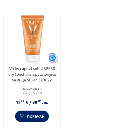
Vichy capital soleil SPF50
dry touch матиращ флуид
за лице 50 мл 323622
Brand:
VICHY
Бранд:
VICHY
Слънцезащитен фактор:
SPF
63
39
50
19
€
/
38
лв.
ПОРЪЧАЙ