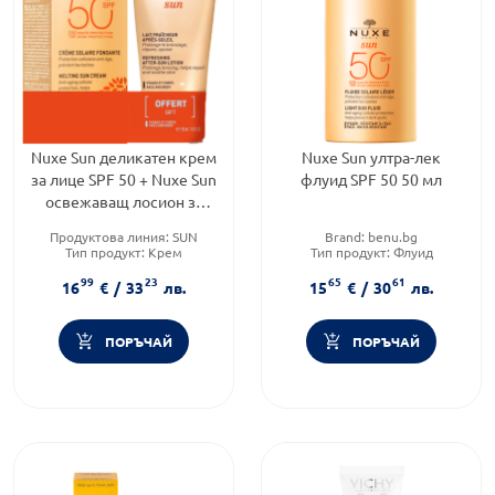
Nuxe Sun деликатен крем
Nuxe Sun ултра-лек
за лице SPF 50 + Nuxe Sun
флуид SPF 50 50 мл
освежаващ лосион за
след слънце 50 мл
Продуктова линия:
SUN
Brand:
benu.bg
Тип продукт:
Крем
Тип продукт:
Флуид
Форма на продукта:
Форма на продукта:
флуид
99
23
65
61
комплект
16
€
/
33
лв.
15
€
/
30
лв.
ПОРЪЧАЙ
ПОРЪЧАЙ