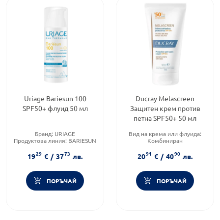
Uriage Bariesun 100
Ducray Melascreen
SPF50+ флуид 50 мл
Защитен крем против
петна SPF50+ 50 мл
Бранд:
URIAGE
Вид на крема или флуида:
Продуктова линия:
BARIESUN
Комбиниран
Форма на продукта:
флуид
Категория:
За Лице
29
73
91
90
Функционалност:
19
€
/
37
лв.
20
€
/
40
лв.
Пигментация
ПОРЪЧАЙ
ПОРЪЧАЙ