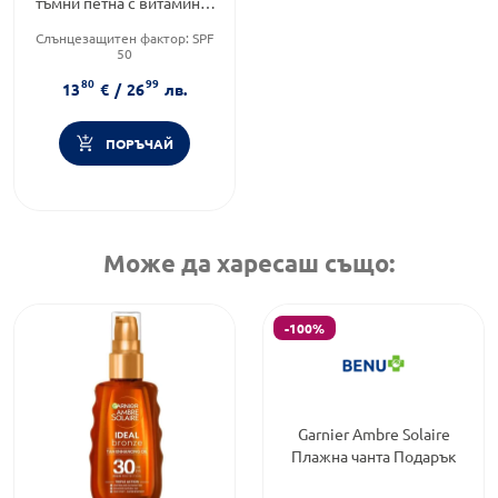
тъмни петна с витамин С
SPF50+ 40 мл
Слънцезащитен фактор:
SPF
50
Тип козметика:
Масова
80
99
козметика
13
€
/
26
лв.
Функционалност:
Пигментация
ПОРЪЧАЙ
Може да харесаш също:
-100%
Garnier Ambre Solaire
Плажна чанта Подарък