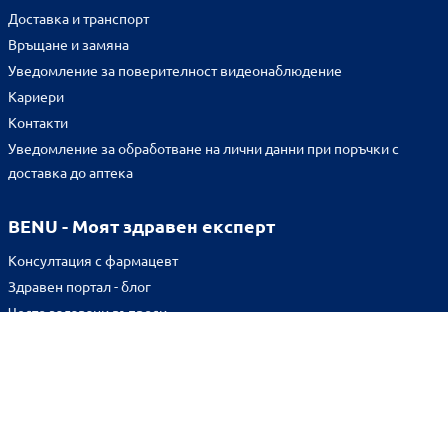
Доставка и транспорт
Връщане и замяна
Уведомление за поверителност видеонаблюдение
Кариери
Контакти
Уведомление за обработване на лични данни при поръчки с
доставка до аптека
BENU - Моят здравен експерт
Консултация с фармацевт
Здравен портал - блог
Често задавани въпроси
ВРЪЗКИ
Изпълнителна агенция по лекарствата
Български фармацевтичен съюз