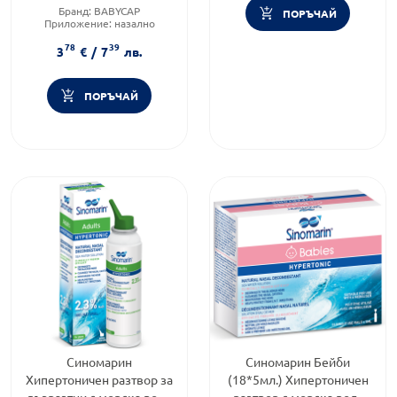
Бранд:
BABYCAP
ПОРЪЧАЙ
Приложение:
назално
Форма на продукта:
спрей
78
39
3
€
/
7
лв.
ПОРЪЧАЙ
Синомарин
Синомарин Бейби
Хипертоничен разтвор за
(18*5мл.) Хипертоничен
възразтни с морска вода
разтвор с морска вода