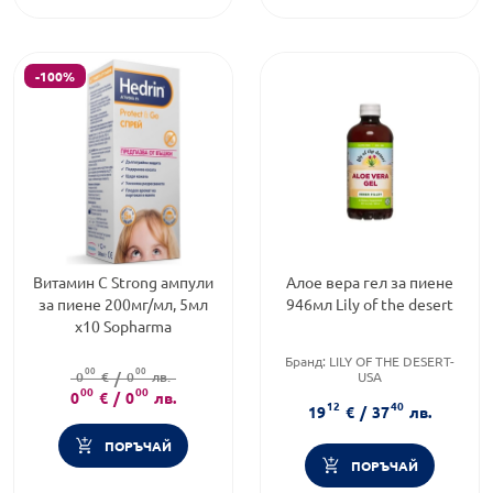
-100%
Витамин С Strong ампули
Алое вера гел за пиене
за пиене 200мг/мл, 5мл
946мл Lily of the desert
х10 Sopharma
Бранд:
LILY OF THE DESERT-
00
00
0
€
/
0
лв.
USA
00
00
Приложение:
орално
0
€
/
0
лв.
12
40
Форма на продукта:
гел
19
€
/
37
лв.
ПОРЪЧАЙ
ПОРЪЧАЙ