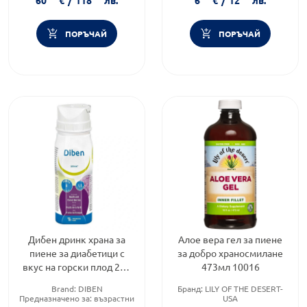
ПОРЪЧАЙ
ПОРЪЧАЙ
Дибен дринк храна за
Алое вера гел за пиене
пиене за диабетици с
за добро храносмилане
вкус на горски плод 200
473мл 10016
мл
Brand:
DIBEN
Бранд:
LILY OF THE DESERT-
Предназначено за:
възрастни
USA