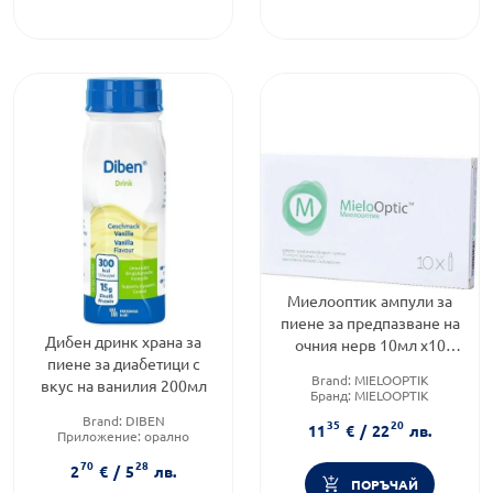
Миелооптик ампули за
пиене за предпазване на
Дибен дринк храна за
очния нерв 10мл х10
пиене за диабетици с
Naturpharma
Brand:
MIELOOPTIK
вкус на ванилия 200мл
Бранд:
MIELOOPTIK
Категория:
Очи
Brand:
DIBEN
35
20
11
€
/
22
лв.
Приложение:
орално
Форма на продукта:
разтвор
70
28
2
€
/
5
лв.
ПОРЪЧАЙ