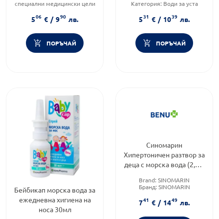
специални медицински цели
Категория:
Води за уста
Предназначено за:
възрастни
Форма на продукта:
вода за
06
90
31
39
Приложение:
орално
уста
5
€
/
9
лв.
5
€
/
10
лв.
ПОРЪЧАЙ
ПОРЪЧАЙ
Синомарин
Хипертоничен разтвор за
деца с морска вода (2,3%
NaCl) 100мл
Brand:
SINOMARIN
Бранд:
SINOMARIN
Бейбикап морска вода за
Форма на продукта:
спрей
ежедневна хигиена на
41
49
7
€
/
14
лв.
носа 30мл