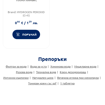
Brand:
HYDROGEN PEROXID
(C+X)
Бранд:
HYDROGEN PEROXID
66
29
(C+X)
0
€
/
1
лв.
Категория:
Дезинфекция на
рани
ПОРЪЧАЙ
Препоръки
Филтри за вода
Вода за уста
Хининова вода
Мицеларна вода
Розова вода
Термална вода
Крем дезодориращ
Интимни кърпички
Натурален цинк
Вечерна иглика при менопауза
Тониран крем със spf
1 таблетка