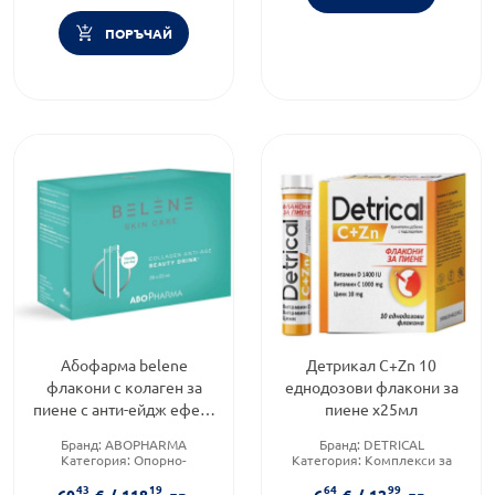
ПОРЪЧАЙ
Абофарма belene
Детрикал C+Zn 10
флакони с колаген за
еднодозови флакони за
пиене с анти-ейдж ефект
пиене х25мл
25 ml х28
Бранд:
ABOPHARMA
Бранд:
DETRICAL
Категория:
Опорно-
Категория:
Комплекси за
двигателна система
кости
43
19
64
99
Форма на продукта:
флакони
Форма на продукта:
флакони
60
€
/
118
лв.
6
€
/
12
лв.