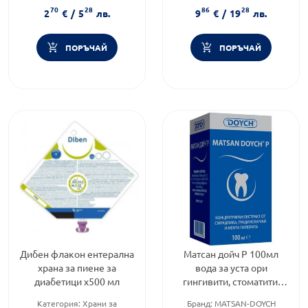
Форма на продукта:
разтвор
Категория:
Запек
70
28
86
28
(констипация)
2
€
/
5
лв.
9
€
/
19
лв.
Форма на продукта:
гел
ПОРЪЧАЙ
ПОРЪЧАЙ
Дибен флакон ентерална
Матсан дойч Р 100мл
храна за пиене за
вода за уста ори
диабетици х500 мл
гингивити, стоматити,
парадонтити (синя-зъби)
Категория:
Храни за
Бранд:
MATSAN-DOYCH