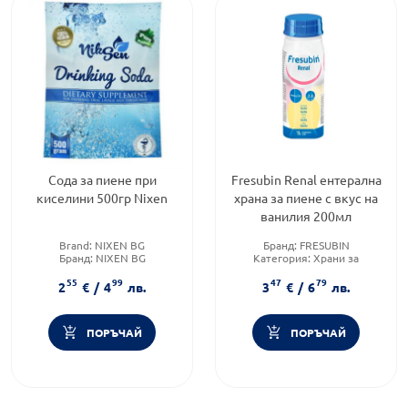
Сода за пиене при
Fresubin Renal ентерална
киселини 500гр Nixen
храна за пиене с вкус на
ванилия 200мл
Brand:
NIXEN BG
Бранд:
FRESUBIN
Бранд:
NIXEN BG
Категория:
Храни за
Категория:
Киселини
специални медицински цели
55
99
47
79
(рефлукс), гастрит и язви
Продуктова линия:
RENAL
2
€
/
4
лв.
3
€
/
6
лв.
ПОРЪЧАЙ
ПОРЪЧАЙ