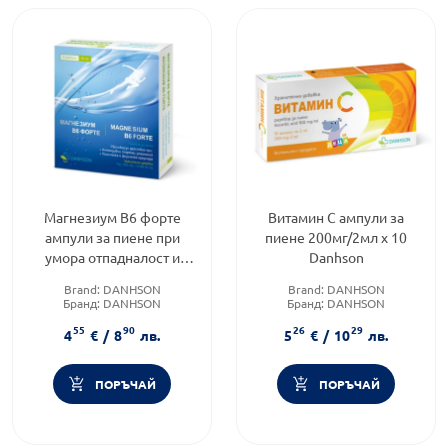
Магнезиум В6 форте
Витамин С ампули за
ампули за пиене при
пиене 200мг/2мл х 10
умора отпадналост и
Danhson
стрес 10мл х5 Danhson
Brand:
DANHSON
Brand:
DANHSON
Бранд:
DANHSON
Бранд:
DANHSON
Форма на продукта:
ампули
Приложение:
орално
55
90
26
29
4
€
/
8
лв.
5
€
/
10
лв.
ПОРЪЧАЙ
ПОРЪЧАЙ