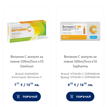
Витамин С ампули за
Витамин С ампули за
пиене 500мг/5мл х10
пиене 500мг/5мл х10
Danhson
Sopharma
Brand:
DANHSON
Brand:
VITAMIN C SOPHARMA
Категория:
Витамин C
Бранд:
VITAMIN C SOPHARMA
Форма на продукта:
ампули
Форма на продукта:
ампули
77
20
58
78
7
€
/
15
лв.
8
€
/
16
лв.
ПОРЪЧАЙ
ПОРЪЧАЙ