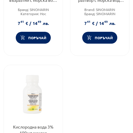
(2,3% NaCl) 125мл
(2,3% NaCl)
Бранд:
SINOMARIN
Brand:
SINOMARIN
Категория:
Нос
Бранд:
SINOMARIN
Форма на продукта:
спрей
Форма на продукта:
спрей
41
49
41
49
7
€
/
14
лв.
7
€
/
14
лв.
ПОРЪЧАЙ
ПОРЪЧАЙ
Кислородна вода 3%
100мл химакс