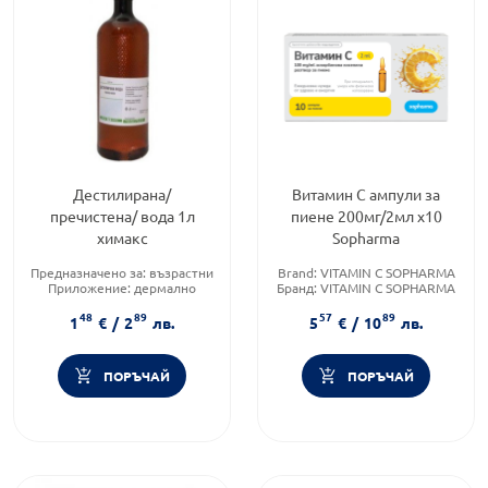
Дестилирана/
Витамин С ампули за
пречистена/ вода 1л
пиене 200мг/2мл х10
химакс
Sopharma
Предназначено за:
възрастни
Brand:
VITAMIN C SOPHARMA
Приложение:
дермално
Бранд:
VITAMIN C SOPHARMA
Форма на продукта:
вода
Форма на продукта:
ампули
48
89
57
89
1
€
/
2
лв.
5
€
/
10
лв.
ПОРЪЧАЙ
ПОРЪЧАЙ