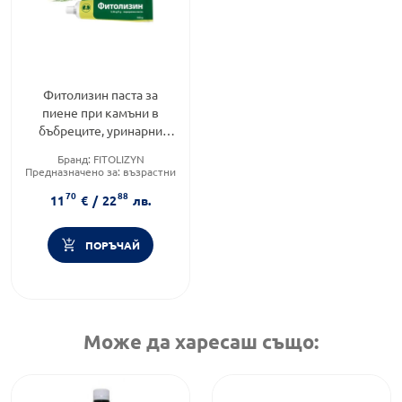
Фитолизин паста за
пиене при камъни в
бъбреците, уринарни
инфекции и цистит 100г
Бранд:
FITOLIZYN
Предназначено за:
възрастни
Приложение:
орално
70
88
11
€
/
22
лв.
ПОРЪЧАЙ
Може да харесаш също: