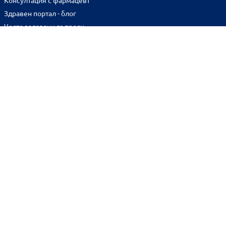
Консултация с фармацевт
Здравен портал - блог
Често задавани въпроси
ВРЪЗКИ
Изпълнителна агенция по лекарствата
Български фармацевтичен съюз
Българска асоциация на помощник-фармацевтите
Министерство на здравеопазването
Комисия за защита на потребителите
Абонирай се за нашия бюлетин и грабни
10% отстъпка
за
първата си поръчка!
BENU онлайн аптека е лицензирана от
Изпълнителна Агенция по Лекарствата.