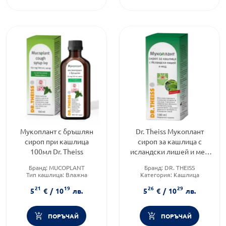
Мукоплант с бръшлян
Dr. Theiss Мукоплант
сироп при кашлица
сироп за кашлица с
100мл Dr. Theiss
исландски лишей и мед
100мл
Бранд:
MUCOPLANT
Бранд:
DR. THEISS
Тип кашлица:
Влажна
Категория:
Кашлица
кашлица
Форма на продукта:
сироп
21
19
26
29
Форма на продукта:
сироп
5
€
/
10
лв.
5
€
/
10
лв.
ПОРЪЧАЙ
ПОРЪЧАЙ