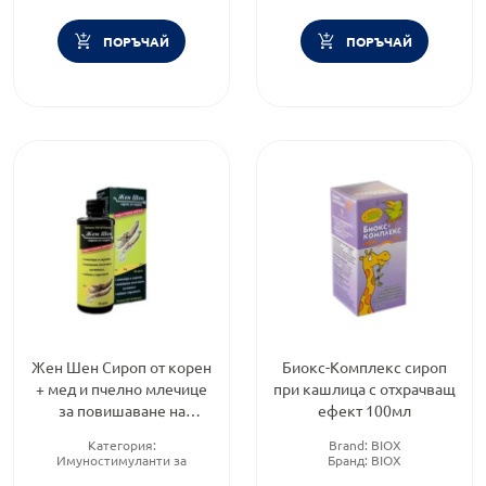
ПОРЪЧАЙ
ПОРЪЧАЙ
Жен Шен Сироп от корен
Биокс-Комплекс сироп
+ мед и пчелно млечице
при кашлица с отхрачващ
за повишаване на
ефект 100мл
имунитета 400мл
Категория:
Brand:
BIOX
Панацея
Имуностимуланти за
Бранд:
BIOX
възрастни
Форма на продукта:
сироп