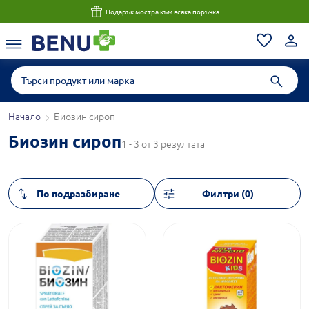
Подарък мостра към всяка поръчка
Начало
Биозин сироп
Биозин сироп
1 - 3 от 3 резултата
Филтри (0)