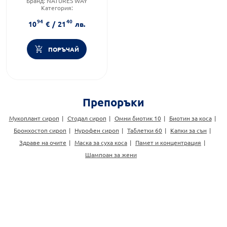
Бранд:
NATURES WAY
Категория:
Имуностимуланти за деца
94
40
Форма на продукта:
сироп
10
€
/
21
лв.
ПОРЪЧАЙ
Препоръки
Мукоплант сироп
Стодал сироп
Омни биотик 10
Биотин за коса
Бронхостоп сироп
Нурофен сироп
Таблетки 60
Капки за сън
Здраве на очите
Маска за суха коса
Памет и концентрация
Шампоан за жени