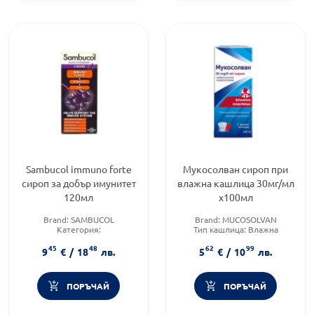
Sambucol immuno forte
Мукосолван сироп при
сироп за добър имунитет
влажна кашлица 30мг/мл
120мл
х100мл
Brand:
SAMBUCOL
Brand:
MUCOSOLVAN
Категория:
Тип кашлица:
Влажна
Имуностимуланти за
кашлица
45
48
62
99
възрастни
Форма на продукта:
сироп
9
€
/
18
лв.
5
€
/
10
лв.
Предназначено за:
деца
ПОРЪЧАЙ
ПОРЪЧАЙ