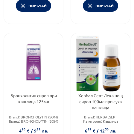
ПОРЪЧАЙ
ПОРЪЧАЙ
Бронхолитин сироп при
Хербал Септ Лека нощ
кашлица 125мл
сироп 100мл при суха
кашлица
Brand:
BRONCHOLYTIN (SOM)
Brand:
HERBALSEPT
Бранд:
BRONCHOLYTIN (SOM)
Категория:
Кашлица
Форма на продукта:
сироп
Форма на продукта:
сироп
80
39
39
50
4
€
/
9
лв.
6
€
/
12
лв.