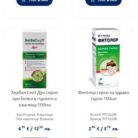
Хербал Септ Дуо сироп
Фитолор сироп за здраво
при болки в гърлото и
гърло 100мл
кашлица 100мл
Категория:
Кашлица
Brand:
FITOLOR
Тип кашлица:
Влажна
Бранд:
FITOLOR
кашлица
Форма на продукта:
сироп
39
50
96
79
Форма на продукта:
сироп
6
€
/
12
лв.
2
€
/
5
лв.