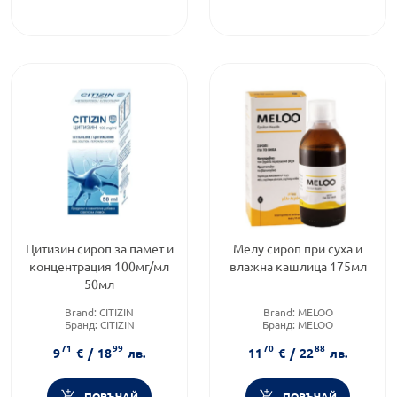
Цитизин сироп за памет и
Мелу сироп при суха и
концентрация 100мг/мл
влажна кашлица 175мл
50мл
Brand:
CITIZIN
Brand:
MELOO
Бранд:
CITIZIN
Бранд:
MELOO
Категория:
Памет и
Тип кашлица:
Влажна
71
99
70
88
оросяване
кашлица
9
€
/
18
лв.
11
€
/
22
лв.
ПОРЪЧАЙ
ПОРЪЧАЙ