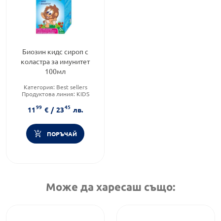
Биозин кидс сироп с
коластра за имунитет
100мл
Категория:
Best sellers
Продуктова линия:
KIDS
Форма на продукта:
сироп
99
45
11
€
/
23
лв.
ПОРЪЧАЙ
Може да харесаш също: