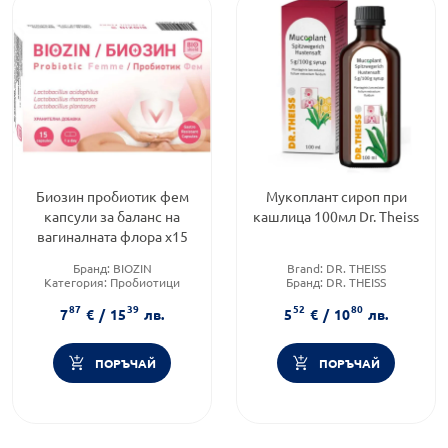
Биозин пробиотик фем
Мукоплант сироп при
капсули за баланс на
кашлица 100мл Dr. Theiss
вагиналната флора х15
Бранд:
BIOZIN
Brand:
DR. THEISS
Категория:
Пробиотици
Бранд:
DR. THEISS
Форма на продукта:
капсули
Тип кашлица:
Влажна
87
39
52
80
кашлица
7
€
/
15
лв.
5
€
/
10
лв.
ПОРЪЧАЙ
ПОРЪЧАЙ