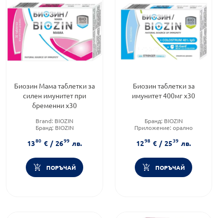
Биозин Мама таблетки за
Биозин таблетки за
силен имунитет при
имунитет 400мг х30
бременни х30
Brand:
BIOZIN
Бранд:
BIOZIN
Бранд:
BIOZIN
Приложение:
орално
Форма на продукта:
таблетки
Форма на продукта:
таблетки
80
99
98
39
13
€
/
26
лв.
12
€
/
25
лв.
ПОРЪЧАЙ
ПОРЪЧАЙ