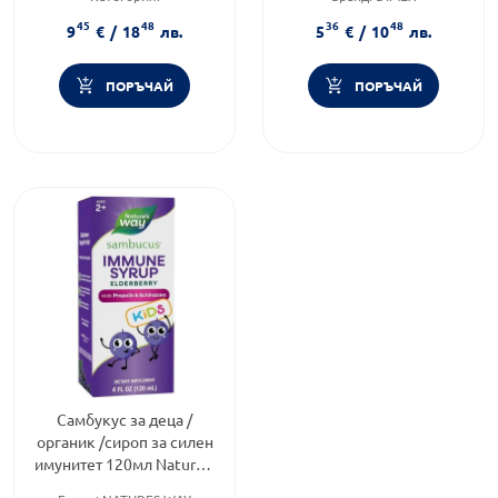
Имуностимуланти за деца
Форма на продукта:
сироп
45
48
36
48
Форма на продукта:
сироп
9
€
/
18
лв.
5
€
/
10
лв.
ПОРЪЧАЙ
ПОРЪЧАЙ
Самбукус за деца /
органик /сироп за силен
имунитет 120мл Nature's
Way