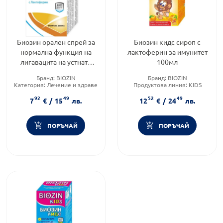
Биозин орален спрей за
Биозин кидс сироп с
нормална функция на
лактоферин за имунитет
лигавацита на устната
100мл
кухина 30мл
Бранд:
BIOZIN
Бранд:
BIOZIN
Категория:
Лечение и здраве
Продуктова линия:
KIDS
Форма на продукта:
спрей
Форма на продукта:
сироп
92
49
52
49
7
€
/
15
лв.
12
€
/
24
лв.
ПОРЪЧАЙ
ПОРЪЧАЙ