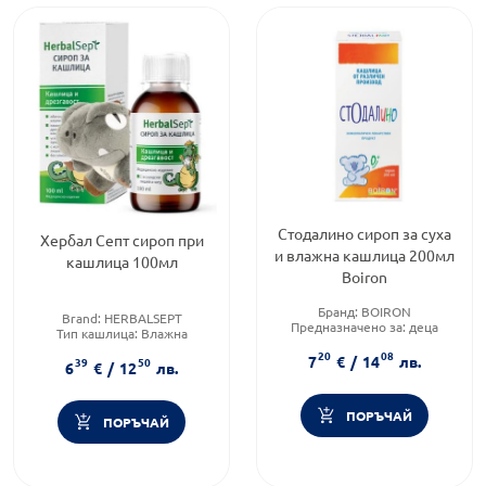
Стодалино сироп за суха
Хербал Септ сироп при
и влажна кашлица 200мл
кашлица 100мл
Boiron
Бранд:
BOIRON
Brand:
HERBALSEPT
Предназначено за:
деца
Тип кашлица:
Влажна
Форма на продукта:
сироп
кашлица
20
08
7
€
/
14
лв.
39
50
Форма на продукта:
сироп
6
€
/
12
лв.
ПОРЪЧАЙ
ПОРЪЧАЙ